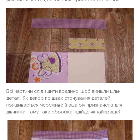
Всі частини слід зшити воєдино, щоб вийшли цільні
деталі. Як декор по швах сточування деталей
пришивається мереживо (наша річ призначена для
дівчинки, тому така обробка підійде якнайкраще).