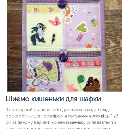
Шиємо кишеньки для шафки
З портерной тканини (або декількох її видів) слід
розкроїти кишені розміром в готовому вигляді 19 * 26
см. В даному варіанті кожен кишеньку складається з
декількох частин, виконаних з різних видів тканин.