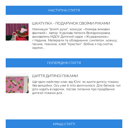
НАСТУПНА СТАТТЯ
ШКАТУЛКА - ПОДАРУНОК СВОЇМИ РУКАМИ
Номінація "Золоті руки", конкурс «Комора зимових
фантазій«. Автор: Кудінова Наталія Володимирівна,
вихователь МДОУ Дитячий садок «Журавльонок»
г.Надима. Матеріали та обладнання: синтепон, ножиці,
тасьма, тканина, клей "Кристал", бобіна з-під скотча,
картон,...
ПОПЕРЕДНЯ СТАТТЯ
ШИТТЯ ДИТЯЧОЇ ПІЖАМИ
Ще один майстер-клас від Юлії: як зшити дитячу піжаму
без викрійки. Ось уже й літо закінчилося. Для батьків, чиї
діти ходять в садочок, постає питання про придбання
дитячої піжами для...
КРАЩІ СТАТТІ