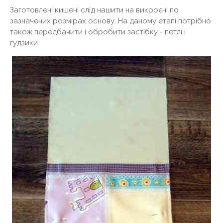
Заготовлені кишені слід нашити на викроєні по
зазначених розмірах основу. На даному етапі потрібно
також передбачити і обробити застібку - петлі і
гудзики.