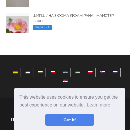
ШИПШИНА З ФОМА (ФОАМІРАНА), МАЙСТЕР-
КЛАС
ПАДАЛКА
This website uses cookies to ensure you get the
best experience on our website.
Learn more
elysiandaisies.com
Ⓒ
2026
Поради щодо вибору подарунків і створення їх своїми
Got it!
руками.