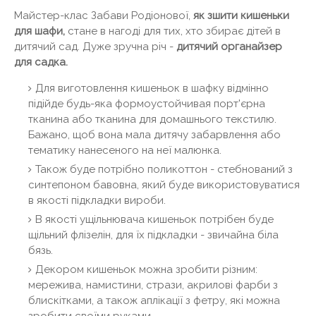
Майстер-клас Забави Родіонової,
як зшити кишеньки
для шафи,
стане в нагоді для тих, хто збирає дітей в
дитячий сад. Дуже зручна річ -
дитячий органайзер
для садка.
Для виготовлення кишеньок в шафку відмінно
підійде будь-яка формоустойчивая порт'єрна
тканина або тканина для домашнього текстилю.
Бажано, щоб вона мала дитячу забарвлення або
тематику нанесеного на неї малюнка.
Також буде потрібно поликоттон - стебнований з
синтепоном бавовна, який буде використовуватися
в якості підкладки вироби.
В якості ущільнювача кишеньок потрібен буде
щільний флізелін, для їх підкладки - звичайна біла
бязь.
Декором кишеньок можна зробити різним:
мережива, намистини, стрази, акрилові фарби з
блискітками, а також аплікації з фетру, які можна