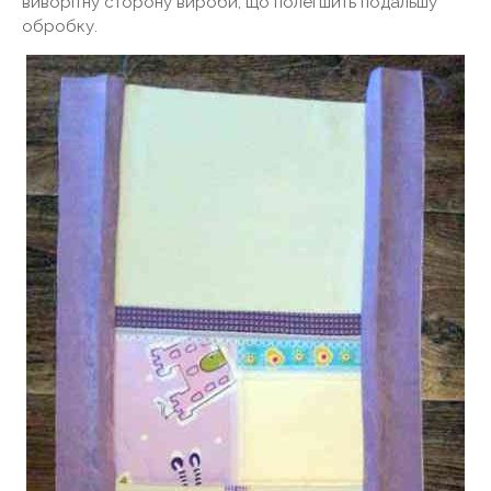
виворітну сторону вироби, що полегшить подальшу
обробку.