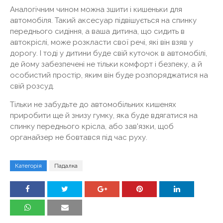
Аналогічним чином можна зшити і кишеньки для
автомобіля. Такий аксесуар підвішується на спинку
переднього сидіння, а ваша дитина, що сидить в
автокріслі, може розкласти свої речі, які він взяв у
дорогу. І тоді у дитини буде свій куточок в автомобілі,
де йому забезпечені не тільки комфорт і безпеку, а й
особистий простір, яким він буде розпоряджатися на
свій розсуд.
Тільки не забудьте до автомобільних кишенях
приробити ще й знизу гумку, яка буде вдягатися на
спинку переднього крісла, або зав'язки, щоб
органайзер не бовтався під час руху.
Категорія
Падалка