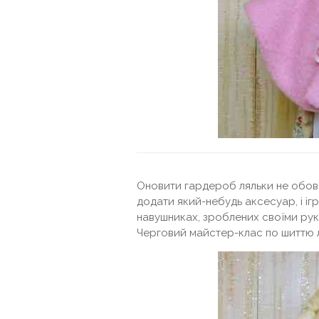
Оновити гардероб ляльки не обов'
додати який-небудь аксесуар, і іг
навушниках, зроблених своїми рука
Черговий майстер-клас по шиттю ля