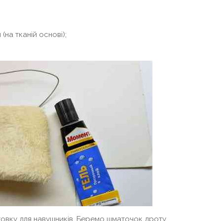
на тканій основі);
овку для навушників. Беремо шматочок дроту,