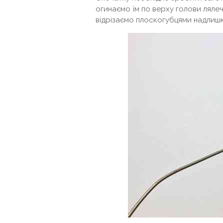
огинаємо їм по верху голови лялечк
відрізаємо плоскогубцями надлишк