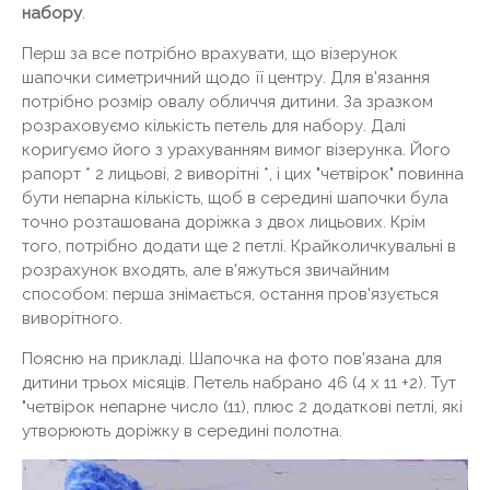
набору
.
Перш за все потрібно врахувати, що візерунок
шапочки симетричний щодо її центру. Для в'язання
потрібно розмір овалу обличчя дитини. За зразком
розраховуємо кількість петель для набору. Далі
коригуємо його з урахуванням вимог візерунка. Його
рапорт * 2 лицьові, 2 виворітні *, і цих "четвірок" повинна
бути непарна кількість, щоб в середині шапочки була
точно розташована доріжка з двох лицьових. Крім
того, потрібно додати ще 2 петлі. Крайколичкувальні в
розрахунок входять, але в'яжуться звичайним
способом: перша знімається, остання пров'язується
виворітного.
Поясню на прикладі. Шапочка на фото пов'язана для
дитини трьох місяців. Петель набрано 46 (4 х 11 +2). Тут
"четвірок непарне число (11), плюс 2 додаткові петлі, які
утворюють доріжку в середині полотна.