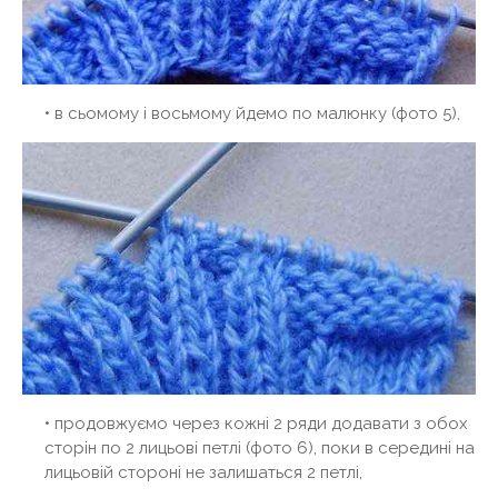
• в сьомому і восьмому йдемо по малюнку (фото 5),
• продовжуємо через кожні 2 ряди додавати з обох
сторін по 2 лицьові петлі (фото 6), поки в середині на
лицьовій стороні не залишаться 2 петлі,