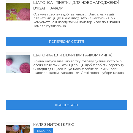
ШАПОЧКА І ПІНЕТКИ ДЛЯ НОВОНАРОДЖЕНОЇ,
В'ЯЗАНІ ГАЧКОМ
Ось уже і серпень добігає кінця ... Втім, є на нашій
планеті місця, де вічне літо;). Або на наступний рік
комусь стане в нагоді такий майстер-клас по в'язання
комплекту (шапочка...
ПОПЕРЕДНЯ СТАТТЯ
ШАПОЧКА ДЛЯ ДІВЧИНКИ ГАЧКОМ (РІЧНА)
Кожна матуся знає, що влітку головку дитини потрібно
обов'язково захищати від сонця, щоб запобігти перегріву.
Сьогодні для цього існує маса засобів: панамки, легкі
шапочки, кепки, капелюшки. Літні головні убори можна...
КРАЩІ СТАТТІ
КУЛЯ З НИТОК І КЛЕЮ
ПАДАЛКА