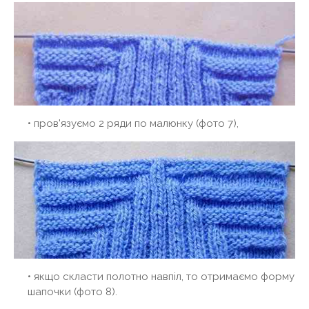
• пров'язуємо 2 ряди по малюнку (фото 7),
• якщо скласти полотно навпіл, то отримаємо форму
шапочки (фото 8).