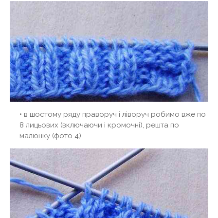
• в шостому ряду праворуч і ліворуч робимо вже по
8 лицьових (включаючи і кромочні), решта по
малюнку (фото 4),