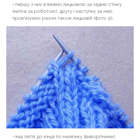
• першу з них в'яжемо лицьовою за задню стінку
(нитка за роботою), другу і наступну за нею
пров'язуємо разом також лицьовій (фото 9),
• інші петлі до кінця по малюнку (виворітними),