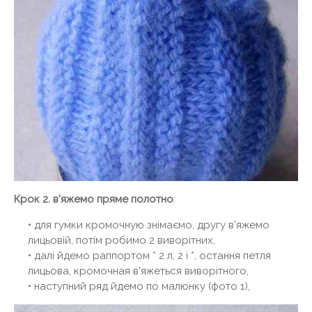
Крок 2. в'яжемо пряме полотно
:
• для гумки кромочную знімаємо, другу в'яжемо
лицьовій, потім робимо 2 виворітних,
• далі йдемо раппортом * 2 л, 2 і *, остання петля
лицьова, кромочная в'яжеться виворітного,
• наступний ряд йдемо по малюнку (фото 1),