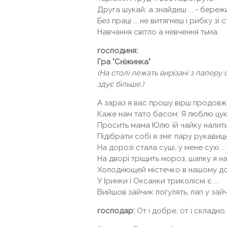
Друга шукай, а знайдеш ... - береж
Без праці ... не витягнеш і рибку зі 
Навчання світло а невчення тьма.
господиня:
Гра "Сніжинка"
(На столі лежать вирізані з паперу 
здує більше.)
А зараз я вас прошу вірш продовжи
Каже нам тато басом: Я люблю цукер
Просить мама Юлю їй чайку налити в 
Підібрати собі я зміг пару рукавиць 
На дорозі стала суші, у мене сухі ...
На дворі тріщить мороз, шапку я наді
Холоднющей містечко в нашому домі 
У Іринки і Оксанки триколісні є ...
Вийшов зайчик погулять, лап у зайчи
господар:
От і добре, от і складно.