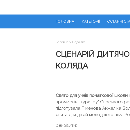
ГОЛОВНА
КАТЕГОРІЇ
ОСТАННІ СТА
Головна
Падалка
СЦЕНАРІЙ ДИТЯЧО
КОЛЯДА
Свято для учнів початкової школи
промислів і туризму" Спаського р
підготувала Піменова Анжеліка В
свята для дітей молодшого віку. Р
реквізити: