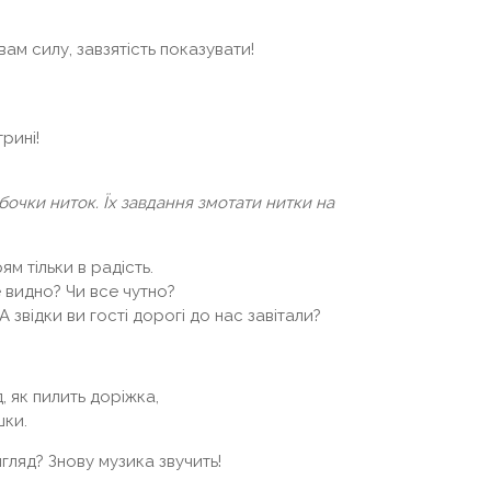
вам силу, завзятість показувати!
трині!
бочки ниток. Їх завдання змотати нитки на
ям тільки в радість.
е видно? Чи все чутно?
 звідки ви гості дорогі до нас завітали?
 як пилить доріжка,
шки.
игляд? Знову музика звучить!