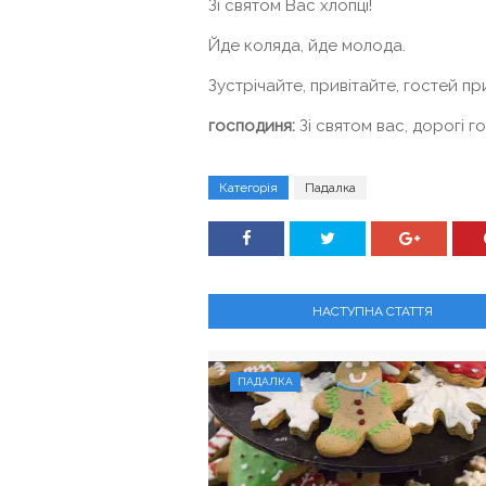
Зі святом Вас хлопці!
Йде коляда, йде молода.
Зустрічайте, привітайте, гостей п
господиня:
Зі святом вас, дорогі го
Категорія
Падалка
НАСТУПНА СТАТТЯ
ПАДАЛКА