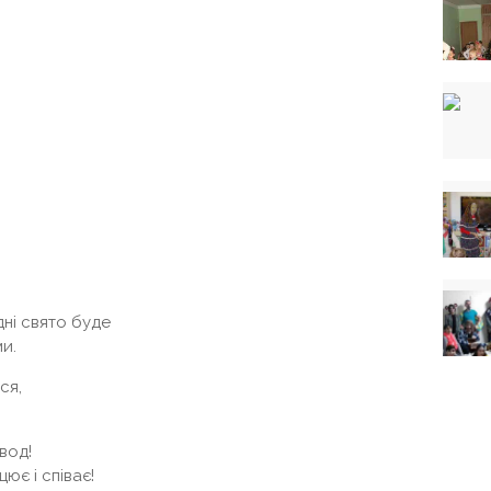
дні свято буде
ми.
ся,
вод!
ює і співає!