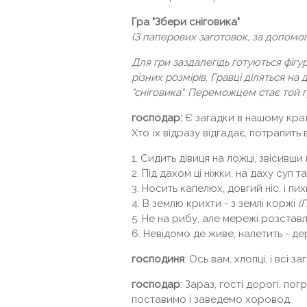
Гра "Збери сніговика"
(З паперових заготовок, за допомог
Для гри заздалегідь готуються фігу
різних розмірів. Гравці діляться на
"сніговика". Переможцем стає той 
господар:
Є загадки в нашому краї
Хто їх відразу відгадає, потрапить в
1. Сидить дівиця на ложці, звісивши
2. Під дахом ці ніжки, на даху суп 
3. Носить капелюх, довгий ніс, і п
4. В землю крихти - з землі коржі
(
5. Не на рибу, але мережі розстав
6. Невідомо де живе, налетить - де
господиня
: Ось вам, хлопці, і всі за
господар
: Зараз, гості дорогі, по
поставимо і заведемо хоровод.