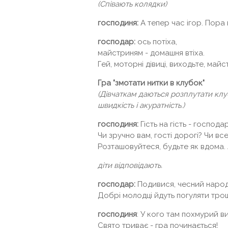
(Співають колядки)
господиня:
А тепер час ігор. Пора 
господар:
ось потіха,
майстриням - домашня втіха.
Гей, моторні дівиці, виходьте, майс
Гра "змотати нитки в клубок"
(Дівчаткам даються розплутати клу
швидкість і акуратність.)
господиня:
Гість на гість - господар
Чи зручно вам, гості дорогі? Чи вс
Розташовуйтеся, будьте як вдома. А
діти відповідають.
господар:
Подивися, чесний народ,
Добрі молодці йдуть погуляти тро
господиня
: У кого там похмурий в
Свято триває - гра починається!