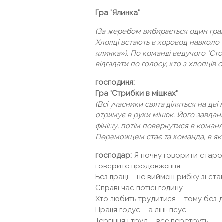
Гра "Ялинка"
(За жеребом вибирається один граве
Хлопці встають в хоровод навколо 
ялинка»). По команді ведучого "Стоп
відгадати по голосу, хто з хлопців 
господиня:
Гра "Стрибки в мішках"
(Всі учасники свята діляться на дві
отримує в руки мішок. Його завдан
фінішу, потім повернутися в команд
Переможцем стає та команда, в яко
господар:
Я почну говорити старов
говорите продовження:
Без праці ... не виймеш рибку зі ста
Справі час потісі годину.
Хто любить трудитися ... тому без д
Праця годує ... а лінь псує.
Терпіння і труд ... все перетруть.