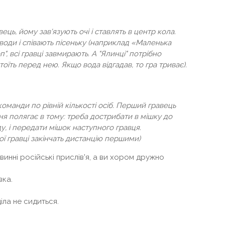
ць, йому зав'язують очі і ставлять в центр кола.
води і співають пісеньку (наприклад «Маленька
", всі гравці завмирають. А "Ялинці" потрібно
стоїть перед нею. Якщо вода відгадав, то гра триває).
 команди по рівній кількості осіб. Перший гравець
ня полягає в тому: треба дострибати в мішку до
у, і передати мішок наступного гравця.
ї гравці закінчать дистанцію першими)
инні російські прислів'я, а ви хором дружно
вка.
іла не сидиться.