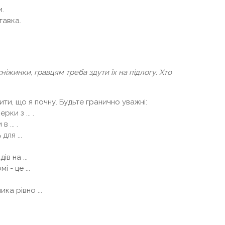
и.
ставка.
сніжинки, гравцям треба здути їх на підлогу. Хто
ти, що я почну. Будьте гранично уважні:
ки з ... .
... .
для ...
в на ...
- це ...
ка рівно ...