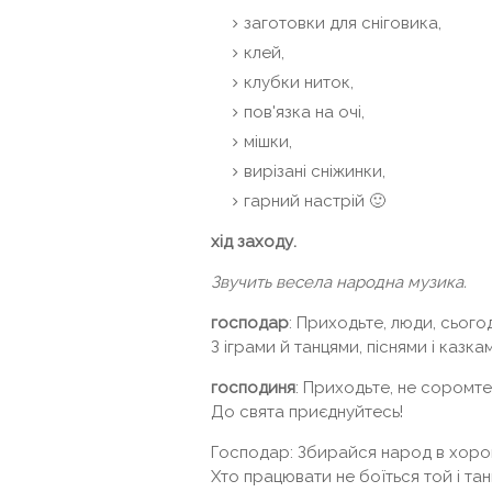
заготовки для сніговика,
клей,
клубки ниток,
пов'язка на очі,
мішки,
вирізані сніжинки,
гарний настрій 🙂
хід заходу.
Звучить весела народна музика.
господар
: Приходьте, люди, сього
З іграми й танцями, піснями і казка
господиня
: Приходьте, не соромте
До свята приєднуйтесь!
Господар: Збирайся народ в хоро
Хто працювати не боїться той і танц