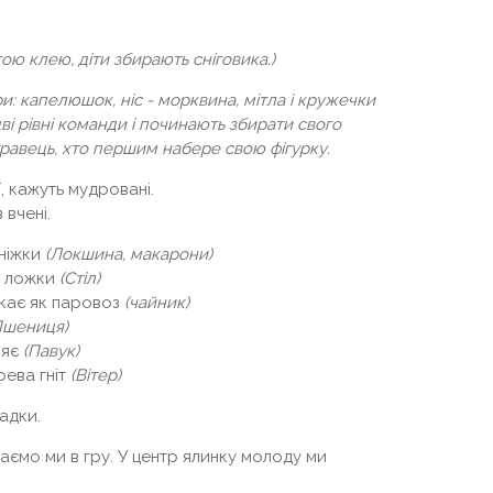
ою клею, діти збирають сніговика.)
ри: капелюшок, ніс - морквина, мітла і кружечки
 дві рівні команди і починають збирати свого
гравець, хто першим набере свою фігурку.
, кажуть мудровані.
 вчені.
 ніжки
(Локшина, макарони)
та ложки
(Стіл)
ихкає як паровоз
(чайник)
Пшениця)
ляє
(Павук)
рева гніт
(Вітер)
гадки.
граємо ми в гру. У центр ялинку молоду ми