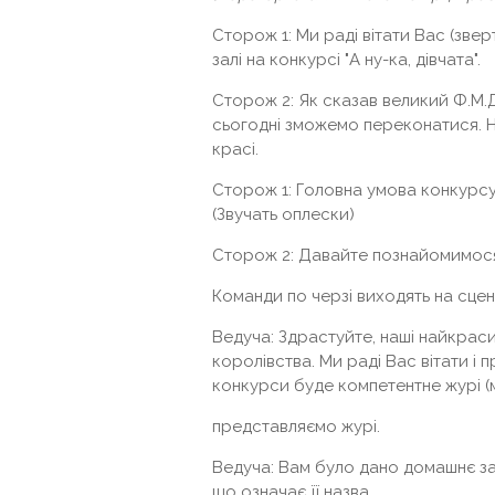
Сторож 1: Ми раді вітати Вас (звер
залі на конкурсі "А ну-ка, дівчата".
Сторож 2: Як сказав великий Ф.М.До
сьогодні зможемо переконатися. На
красі.
Сторож 1: Головна умова конкурсу 
(Звучать оплески)
Сторож 2: Давайте познайомимося
Команди по черзі виходять на сцен
Ведуча: Здрастуйте, наші найкрасив
королівства. Ми раді Вас вітати і
конкурси буде компетентне журі (м
представляємо журі.
Ведуча: Вам було дано домашнє за
що означає її назва.