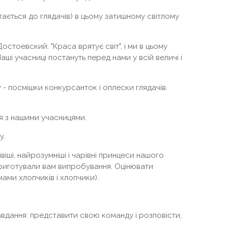
тається до глядачів) в цьому затишному світлому
стоевский: "Краса врятує світ", і ми в цьому
ші учасниці постануть перед нами у всій величі і
- посмішки конкурсанток і оплески глядачів.
 з нашими учасницями.
у.
іші, найрозумніші і чарівні принцеси нашого
 приготували вам випробування. Оцінювати
ами хлопчиків і хлопчики).
вдання: представити свою команду і розповісти,