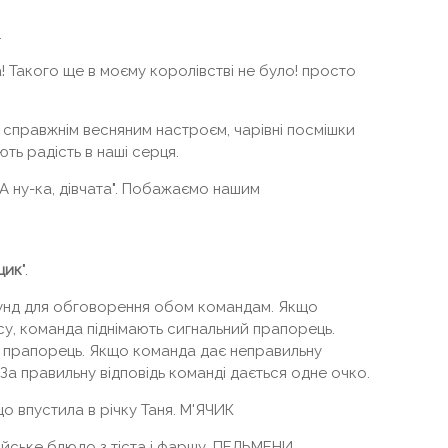
.
! Такого ще в моєму королівстві не було! просто
 справжнім весняним настроєм, чарівні посмішки
ть радість в наші серця.
 ну-ка, дівчата". Побажаємо нашим
щик
".
екунд для обговорення обом командам. Якщо
асу, команда піднімають сигнальний прапорець.
а прапорець. Якщо команда дає неправильну
. За правильну відповідь команді дається одне очко.
о впустила в річку Таня. М'ЯЧИК
йське блюдо з тіста і фаршу. ПЕЛЬМЕНИ