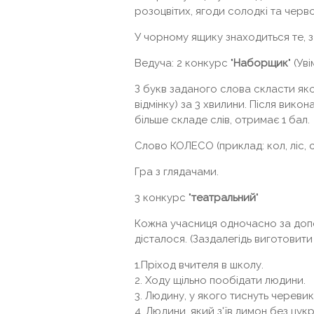
розоцвітих, ягоди солодкі та черв
У чорному ящику знаходиться те, 
Ведуча: 2 конкурс "
Наборщик
" (Ув
З букв заданого слова скласти яко
відмінку) за 3 хвилини. Після викон
більше складе слів, отримає 1 бал.
Слово КОЛЕСО (приклад: кол, ліс, се
Гра з глядачами.
3 конкурс "
театральний
"
Кожна учасниця одночасно за допом
дісталося. (Заздалегідь виготовити
1.Пріход вчителя в школу.
2. Ходу щільно пообідати людини.
3. Людину, у якого тиснуть черевик
4. Людини, який з'їв лимон без цукр