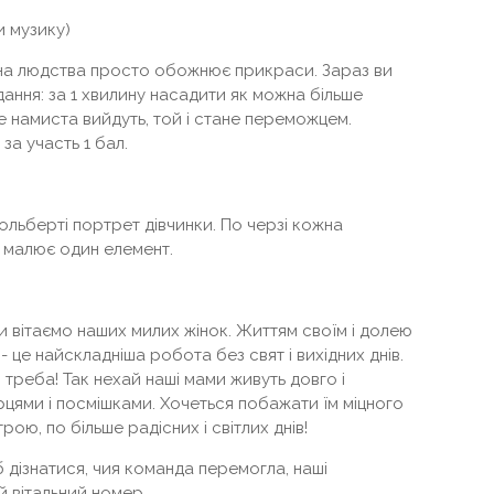
ти музику)
ина людства просто обожнює прикраси. Зараз ви
ання: за 1 хвилину насадити як можна більше
е намиста вийдуть, той і стане переможцем.
за участь 1 бал.
ольберті портрет дівчинки. По черзі кожна
і малює один елемент.
ми вітаємо наших милих жінок. Життям своїм і долею
 це найскладніша робота без свят і вихідних днів.
о треба! Так нехай наші мами живуть довго і
рцями і посмішками. Хочеться побажати їм міцного
рою, по більше радісних і світлих днів!
б дізнатися, чия команда перемогла, наші
й вітальний номер.