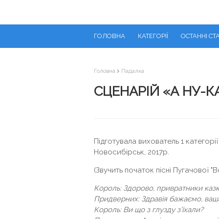
ГОЛОВНА
КАТЕГОРІЇ
ОСТАННІ СТА
Головна
Падалка
СЦЕНАРІЙ «А НУ-КА
Підготувала вихователь 1 категор
Новосибірськ, 2017р.
(Звучить початок пісні Пугачової "
Король: Здорово, привратники казк
Придверних: Здравія бажаємо, ваша
Король: Ви що з глузду з'їхали?