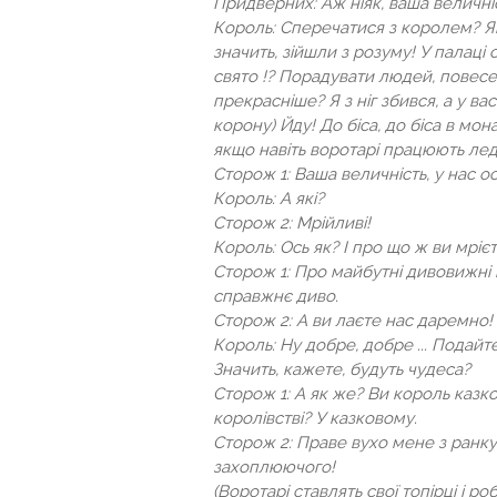
Придверних: Аж ніяк, ваша величні
Король: Сперечатися з королем? Як
значить, зійшли з розуму! У палаці 
свято !? Порадувати людей, повес
прекрасніше? Я з ніг збився, а у ва
корону) Йду! До біса, до біса в мон
якщо навіть воротарі працюють лед
Сторож 1: Ваша величність, у нас ос
Король: А які?
Сторож 2: Мрійливі!
Король: Ось як? І про що ж ви мріє
Сторож 1: Про майбутні дивовижні п
справжнє диво.
Сторож 2: А ви лаєте нас даремно!
Король: Ну добре, добре ... Подайте
Значить, кажете, будуть чудеса?
Сторож 1: А як же? Ви король каз
королівстві? У казковому.
Сторож 2: Праве вухо мене з ранку 
захоплюючого!
(Воротарі ставлять свої топірці і р