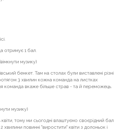
сі.
а отримує 1 бал.
(Увімкнути музику)
вський бенкет. Там на столах були виставлені різні
 Протягом 3 хвилин кожна команда на листках
ия команда вкаже більше страв - та й переможець.
мкнути музику)
 квіти, тому ми сьогодні влаштуємо своєрідний бал
 2 хвилини повинні "виростити" квіти з долоньок і