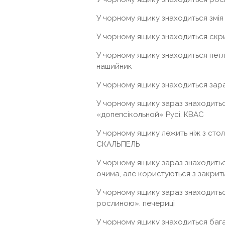
У чорному ящику знаходиться змія
У чорному ящику знаходиться скр
У чорному ящику знаходиться петля
нашийник
У чорному ящику знаходиться зараз
У чорному ящику зараз знаходитьс
«допепсікольной» Русі. КВАС
У чорному ящику лежить ніж з стол
СКАЛЬПЕЛЬ
У чорному ящику зараз знаходитьс
очима, але користуються з закрит
У чорному ящику зараз знаходитьс
рослиною». печериці
У чорному ящику знаходиться бага