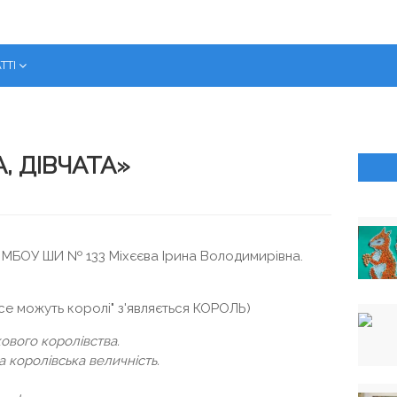
ТТІ
, ДІВЧАТА»
ії МБОУ ШИ № 133 Міхєєва Ірина Володимирівна.
Все можуть королі" з'являється КОРОЛЬ)
ового королівства.
 королівська величність.