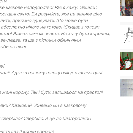
сть!
е казкове неподобство! Раз я кажу: "Зійшли",
сьогодні свято! Ви розумієте, яке це велике діло
елити, приємно здивувати. Що може бути
с абсолютно нічого не готово! (Скидає з голови
астир! Живіть самі як знаєте. Не хочу бути королем,
ве-ледве, та ще з пісними обличчями.
оби не пісні.
те?
одії. Адже в нашому палаці очікується сьогодні
 мені корону. Так і бути, залишаюся на престолі.
ковий? Казковий. Живемо ми в казковому
свербіло? Свербіло. А це до благородної і
облять два 2 кроки вперед)