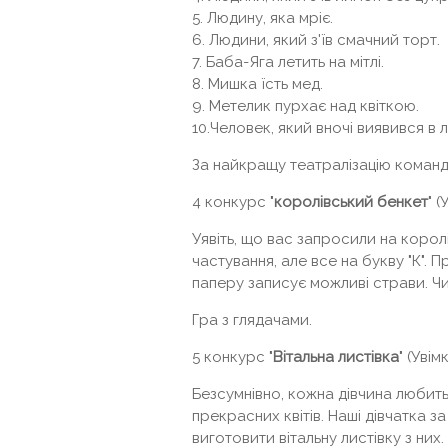
5. Людину, яка мріє.
6. Людини, який з'їв смачний торт.
7. Баба-Яга летить на мітлі.
8. Мишка їсть мед.
9. Метелик пурхає над квіткою.
10.Человек, який вночі виявився в лі
За найкращу театралізацію команд
4 конкурс "
королівський бенкет
" 
Уявіть, що вас запросили на королі
частування, але все на букву "К".
паперу записує можливі страви. Ч
Гра з глядачами.
5 конкурс "
Вітальна листівка
" (Уві
Безсумнівно, кожна дівчина любить
прекрасних квітів. Наші дівчатка за
виготовити вітальну листівку з них.