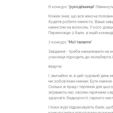
6 конкурс "
рукодільниця
" (Увімкну
Кожен знає, що вся жіноча полов
будете робити намисто. Ваше завд
намистин на волосінь. У кого довш
Переможцю 2 бали, а іншій команді 
7 конкурс "
Мої таланти
"
Завдання - треба намалювати на м
учасниця підходить до мольберта 
ведуча:
І, звичайно ж, в цей чудовий день 
ми зобов'язані мамам. Бути мамою -
Скільки ж праці і терпіння для цьог
зігрівають нас своїми гарячими се
здоров'я, бадьорості, гарного наст
І поки журі підраховують бали, що
конкурсантки підготували музични