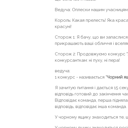
Ведуча: Оплески нашим учасницям
Король: Какая прелесть! Яка краса
красуні!
Сторож 1: Я бачу, що ви запаслися
прикрашають ваші обличчя і вселяю
Сторож 2: Продовжуємо конкурс "А
конкурсанткам: ні пуху, ні пера!
ведуча:
1 конкурс - називається "
Чорний я
Я зачитую питання і дається 15 с
відповідь готовий до закінчення ч
Відповідає команда, перша піднял
відповідь, відповідає інша команда
У чорному ящику знаходиться те, щ
У чорному ящику знаходиться росі