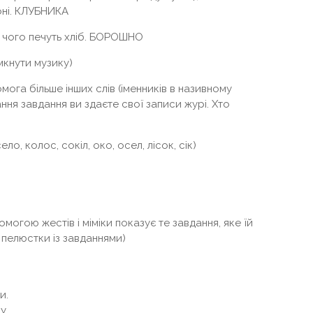
оні. КЛУБНИКА
з чого печуть хліб. БОРОШНО
імкнути музику)
мога більше інших слів (іменників в називному
ання завдання ви здаєте свої записи журі. Хто
ло, колос, сокіл, око, осел, лісок, сік)
огою жестів і міміки показує те завдання, яке їй
 пелюстки із завданнями)
и.
у.