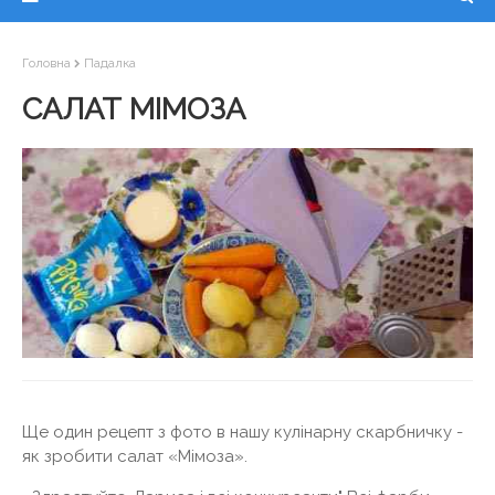
Головна
Падалка
САЛАТ МІМОЗА
Ще один рецепт з фото в нашу кулінарну скарбничку -
як зробити салат «Мімоза».