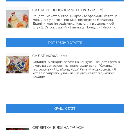
САЛАТ «ПІВЕНЬ» (СИМВОЛ 2017 РОКУ)
Рецепт і майстер-клас, як красиво оформити салат на
Новий рік у вигляді півника, підготувала Єлизавета
Дранічнікова Інгредієнти:1. Картопля відварна - 5-6
штук.2. Огірок свіжий - 1 штука.3. Помідори "Черрі" -...
ПОПЕРЕДНЯ СТАТТЯ
САЛАТ «КОХАНКА»
Остання кулінарна робота на конкурс - рецепт з фото, з
якого ви дізнаєтеся, як приготувати салат "Коханка",
підготовлений Шайхутдінової Рамзі Мініхановной. «Я
хотіла б запропонувати вашій увазі салат під назвою"
Коханка...
КРАЩІ СТАТТІ
СЕРВЕТКА, В'ЯЗАНА ГАЧКОМ