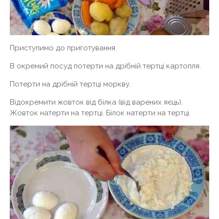
Приступимо до приготування.
В окремий посуд потерти на дрібній тертці картопля.
Потерти на дрібній тертці моркву.
Відокремити жовток від білка (від варених яєць).
Жовток натерти на тертці. Білок натерти на тертці.