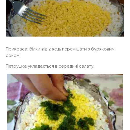
Прикраса: білки від 2 яєць перемішати з буряковим
соком.
Петрушка укладається в середині салату.