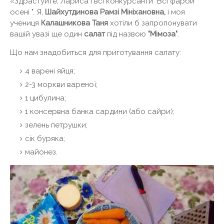
«Здрастуйте, Лариса і всі конкурсанти" Всі фарби
осені ". Я,
Шайхутдинова Рамзі Мініхановна,
і моя
учениця
Калашникова Таня
хотіли б запропонувати
вашій увазі ще один
салат
під назвою
"Мімоза"
.
Що нам знадобиться для приготування салату:
4 варені яйця;
2-3 моркви вареної;
1 цибулина;
1 консервна банка сардини (або сайри);
зелень петрушки;
сік буряка;
майонез.