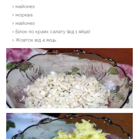
майонез
морква
майонез
Білок по краях салату (від 1 яйця)
Жовток від 4 яєць.