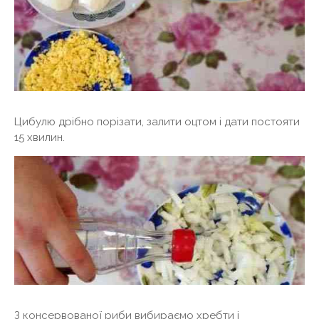
Цибулю дрібно порізати, залити оцтом і дати постояти
15 хвилин.
З консервованої риби вибираємо хребти і