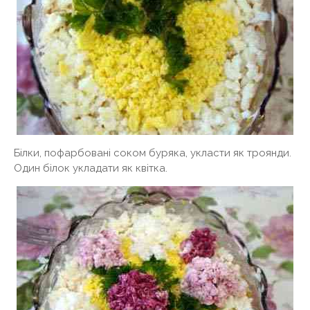
Білки, пофарбовані соком буряка, укласти як троянди.
Один білок укладати як квітка.