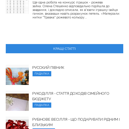
Ще одна робота на конкурс іграшок - рожева
зайка. Олена Стешенко відповідально підійшла до
завдання, і докладно описала, як в'язати іграшку-зайця
гачком, вказавши навіть розрахунок петель. «Матеріали:
нитки "Травка" рожевого кольору...
КРАЩІ СТАТТІ
РУССКИЙ ПІВНИК
ПАДАЛКА
РУКОДІЛЛЯ - СТАТТЯ ДОХОДІВ СІМЕЙНОГО
БЮДЖЕТУ
ПАДАЛКА
РУБІНОВЕ ВЕСІЛЛЯ - ЩО ПОДАРУВАТИ РІДНИМ І
БЛИЗЬКИМ