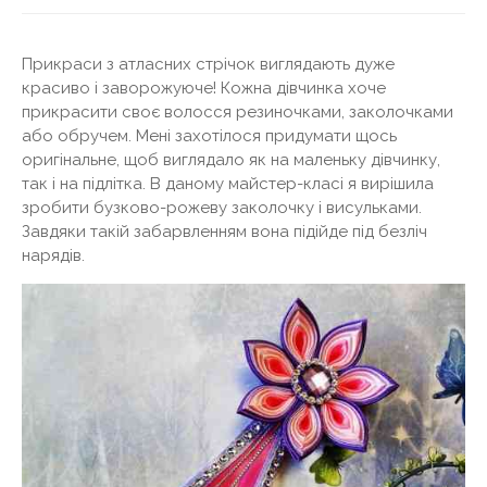
Прикраси з атласних стрічок виглядають дуже
красиво і заворожуюче! Кожна дівчинка хоче
прикрасити своє волосся резиночками, заколочками
або обручем. Мені захотілося придумати щось
оригінальне, щоб виглядало як на маленьку дівчинку,
так і на підлітка. В даному майстер-класі я вирішила
зробити бузково-рожеву заколочку і висульками.
Завдяки такій забарвленням вона підійде під безліч
нарядів.