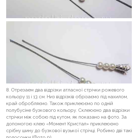
8. Отрезаем два відрізки атласної стрічки рожевого
кольору 11 і 13 см. Низ відрізків обрізаємо під нахилом,
край обробляємо. Також приклеюємо по одній
полубусіне бузкового кольору. Склеюємо два відрізки
стрічки між собою під кутом, як показано на фото. За
допомогою клею «Момент Кристал» приклеюємо
срібну шину до бузкової вузької стрічці. Робимо дві такі
полосочки (Фото 9).