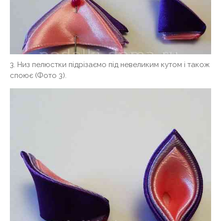
3. Низ пелюстки підрізаємо під невеликим кутом і також
споює (Фото 3).