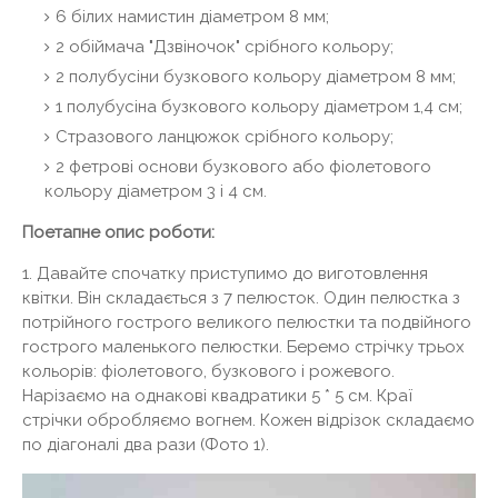
6 білих намистин діаметром 8 мм;
2 обіймача "Дзвіночок" срібного кольору;
2 полубусіни бузкового кольору діаметром 8 мм;
1 полубусіна бузкового кольору діаметром 1,4 см;
Стразового ланцюжок срібного кольору;
2 фетрові основи бузкового або фіолетового
кольору діаметром 3 і 4 см.
Поетапне опис роботи:
1. Давайте спочатку приступимо до виготовлення
квітки. Він складається з 7 пелюсток. Один пелюстка з
потрійного гострого великого пелюстки та подвійного
гострого маленького пелюстки. Беремо стрічку трьох
кольорів: фіолетового, бузкового і рожевого.
Нарізаємо на однакові квадратики 5 * 5 см. Краї
стрічки обробляємо вогнем. Кожен відрізок складаємо
по діагоналі два рази (Фото 1).