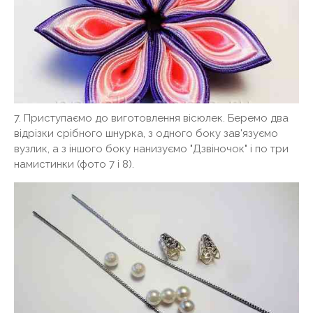
7. Приступаємо до виготовлення вісюлек. Беремо два
відрізки срібного шнурка, з одного боку зав'язуємо
вузлик, а з іншого боку нанизуємо "Дзвіночок" і по три
намистинки (фото 7 і 8).