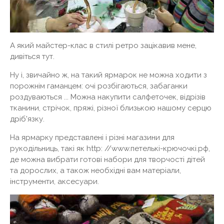
А який майстер-клас в стилі ретро зацікавив мене,
дивіться тут.
Ну і, звичайно ж, на такий ярмарок не можна ходити з
порожнім гаманцем: очі розбігаються, забаганки
роздуваються ... Можна накупити салфеточек, відрізів
тканини, стрічок, пряжі, різної близькою нашому серцю
дріб'язку.
На ярмарку представлені і різні магазини для
рукодільниць, такі як http: //www.петелькі-крючочкі.рф,
де можна вибрати готові набори для творчості дітей
та дорослих, а також необхідні вам матеріали,
інструменти, аксесуари.