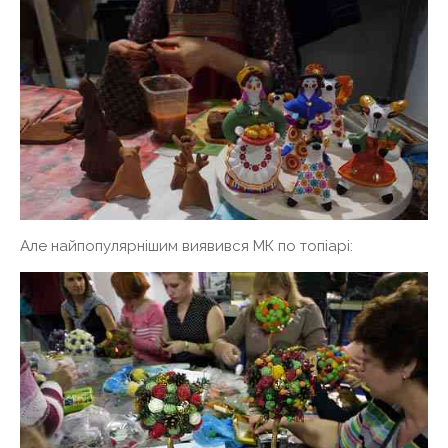
Але найпопулярнішим виявився МК по топіарі: