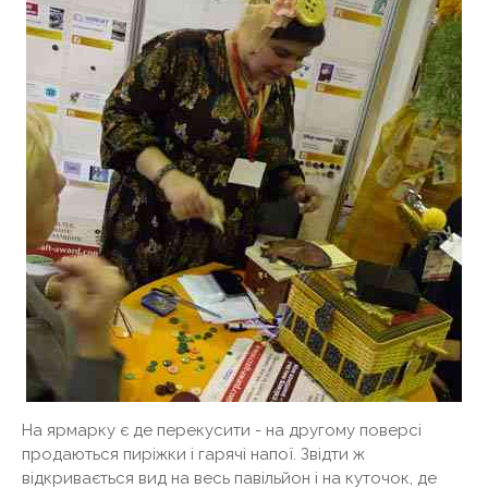
На ярмарку є де перекусити - на другому поверсі
продаються пиріжки і гарячі напої. Звідти ж
відкривається вид на весь павільйон і на куточок, де