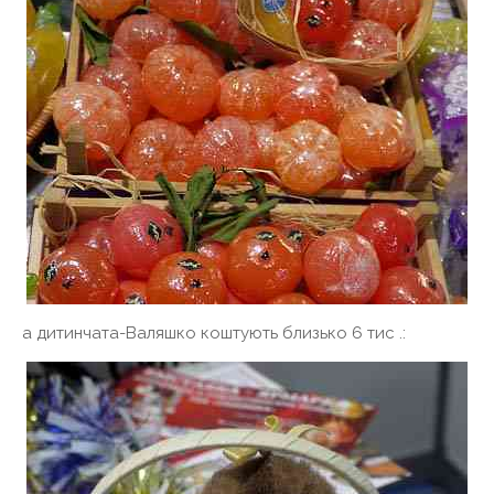
а дитинчата-Валяшко коштують близько 6 тис .: