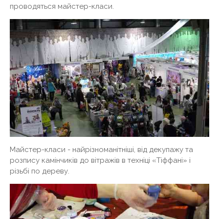
проводяться майстер-класи.
Майстер-класи - найрізноманітніші, від декупажу та
розпису камінчиків до вітражів в техніці «Тіффані» і
різьбі по дереву.