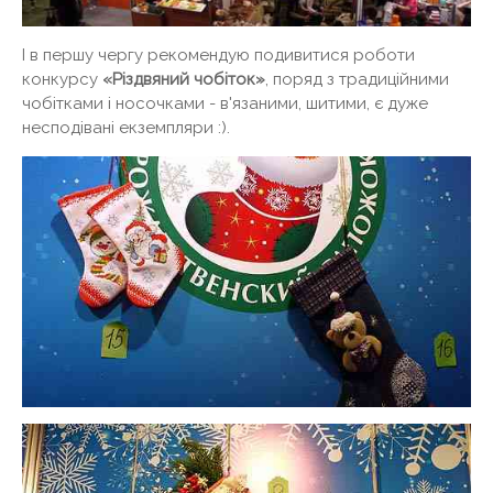
І в першу чергу рекомендую подивитися роботи
конкурсу
«Різдвяний чобіток»
, поряд з традиційними
чобітками і носочками - в'язаними, шитими, є дуже
несподівані екземпляри :).