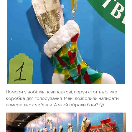
Номери у чобітків невипадкові, поруч стоїть велика
коробка для голосування. Мені дозволили написати
номера двох чобітків. А який обрали б ви? 🙂