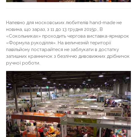
Напевно для московських любителів hand-made не
новина, що зараз, з 11 до 13 грудня 2015р., В
«Сокольниках» проходить чергова виставка-ярмарок
«Формула рукоділля». На величезній території
павільйону постарайтеся не заблукати в достатку
затишних крамничок з безліччю дивовижних дрібничок
ручної роботи.