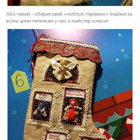
Або такий - обереговий «чобіток-теремок» (майже за
всіма цими лялечкам у нас є майстер-класи):