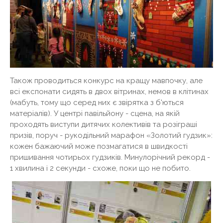
Також проводиться конкурс на кращу мавпочку, але
всі експонати сидять в двох вітринах, немов в клітинах
(мабуть, тому що серед них є звірятка з б'ються
матеріалів). У центрі павільйону - сцена, на якій
проходять виступи дитячих колективів та розіграші
призів, поруч - рукодільний марафон «Золотий гудзик»:
кожен бажаючий може позмагатися в швидкості
пришивання чотирьох гудзиків. Минулорічний рекорд -
1 хвилина і 2 секунди - схоже, поки що не побито.