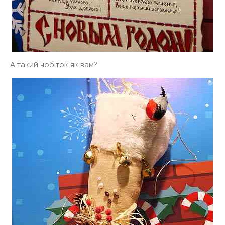
А такий чобіток як вам?