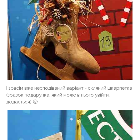
І зовсім вже несподіваний варіант - скляний шкарпетка
(зразок подарунка, який може в нього увійти,
додається) 🙂