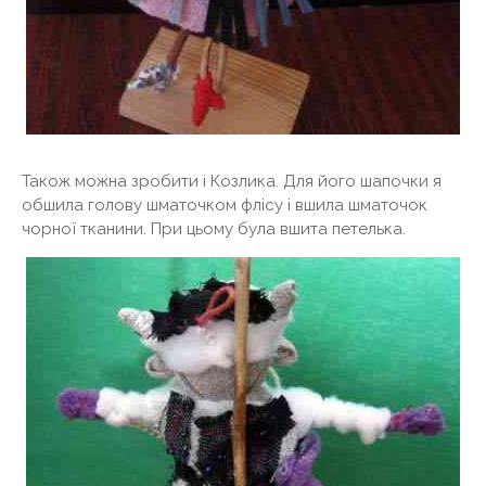
Також можна зробити і Козлика. Для його шапочки я
обшила голову шматочком флісу і вшила шматочок
чорної тканини. При цьому була вшита петелька.