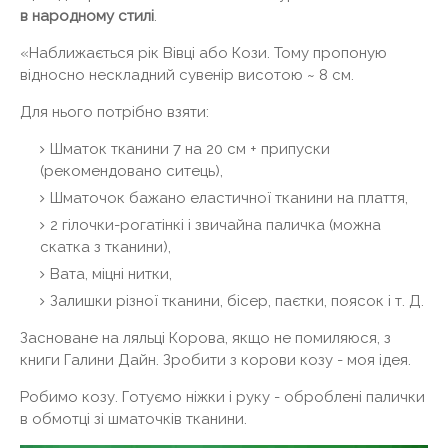
в народному стилі
.
«Наближається рік Вівці або Кози. Тому пропоную
відносно нескладний сувенір висотою ~ 8 см.
Для нього потрібно взяти:
Шматок тканини 7 на 20 см + припуски
(рекомендовано ситець),
Шматочок бажано еластичної тканини на плаття,
2 гілочки-рогатінкі і звичайна паличка (можна
скатка з тканини),
Вата, міцні нитки,
Залишки різної тканини, бісер, паєтки, поясок і т. Д.
Засноване на ляльці Корова, якщо не помиляюся, з
книги Галини Дайн. Зробити з корови козу - моя ідея.
Робимо козу. Готуємо ніжки і руку - оброблені палички
в обмотці зі шматочків тканини.