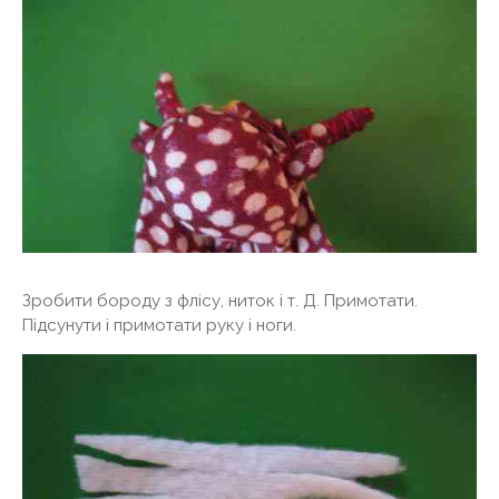
Зробити бороду з флісу, ниток і т. Д. Примотати.
Підсунути і примотати руку і ноги.