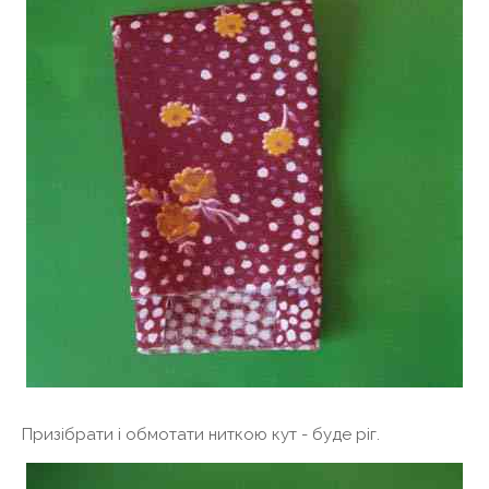
Призібрати і обмотати ниткою кут - буде ріг.