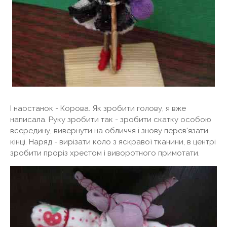
І наостанок - Корова. Як зробити голову, я вже
написала. Руку зробити так - зробити скатку особою
всередину, вивернути на обличчя і знову перев'язати
кінці. Наряд - вирізати коло з яскравої тканини, в центрі
зробити проріз хрестом і виворотного примотати.