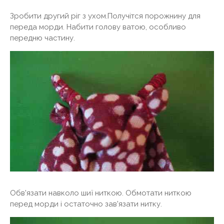
Зробити другий ріг з ухом.Получітся порожнину для
переда морди. Набити голову ватою, особливо
передню частину.
Обв'язати навколо шиї ниткою. Обмотати ниткою
перед морди і остаточно зав'язати нитку.