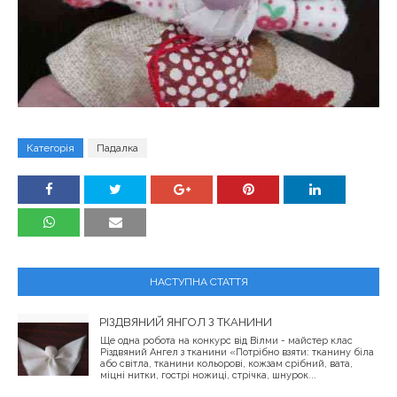
Категорія
Падалка
НАСТУПНА СТАТТЯ
РІЗДВЯНИЙ ЯНГОЛ З ТКАНИНИ
Ще одна робота на конкурс від Вілми - майстер клас
Різдвяний Ангел з тканини «Потрібно взяти: тканину біла
або світла, тканини кольорові, кожзам срібний, вата,
міцні нитки, гострі ножиці, стрічка, шнурок...