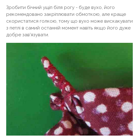
Зробити бічний ущіп біля рогу - буде вухо, його
рекомендовано закріплювати обмоткою, але краще
скористатися голкою, тому що вухо може вискакувати
з петлі в самий останній момент навіть якщо його дуже
добре зав'язувати.