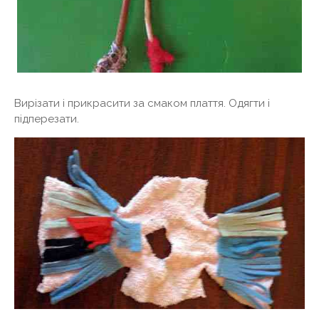
Вирізати і прикрасити за смаком плаття. Одягти і
підперезати.