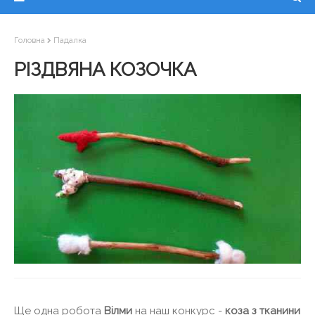
Головна
Падалка
РІЗДВЯНА КОЗОЧКА
Ще одна робота
Вілми
на наш конкурс -
коза з тканини