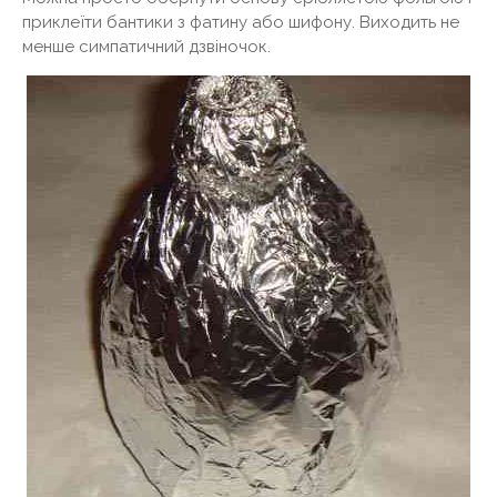
приклеїти бантики з фатину або шифону. Виходить не
менше симпатичний дзвіночок.