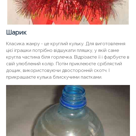
Шарик
Класика жанру - це круглий кульку. Для виготовлення
цієї іграшки потрібно відшукати пляшку, у якій саме
кругла частина біля горлечка. Відрізаєте її і фарбуєте в
свій улюблений колір. Потім приклеюєте сріблястий
дощик, використовуючи двосторонній скотч. І
прикрашаєте кулька блискучими паєтками.