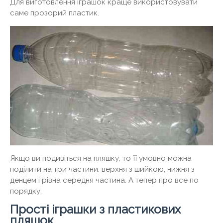
Для виготовлення іграшок краще використовувати
саме прозорий пластик.
Якщо ви подивіться на пляшку, то її умовно можна
поділити на три частини: верхня з шийкою, нижня з
денцем і рівна середня частина. А тепер про все по
порядку.
Прості іграшки з пластикових
пляшок