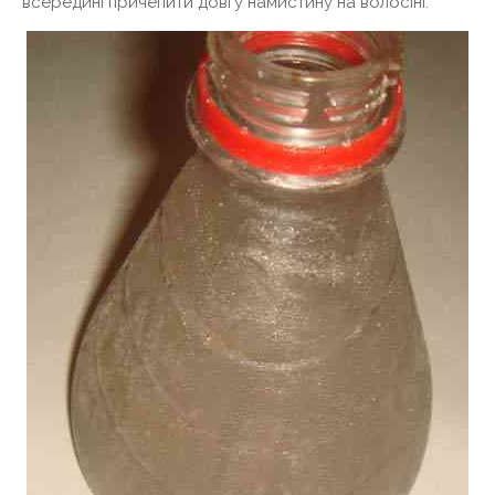
всередині причепити довгу намистину на волосіні.