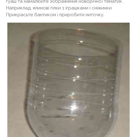
гуаш та намалюйте зображення новорічної тематик.
Наприклад, ялинові гілки з іграшками і сніжинки.
Прикрасьте бантиком і приробити ниточку.