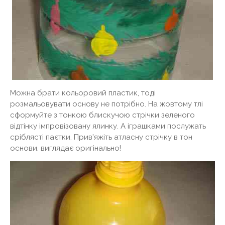
Можна брати кольоровий пластик, тоді
розмальовувати основу не потрібно. На жовтому тлі
сформуйте з тонкою блискучою стрічки зеленого
відтінку імпровізовану ялинку. А іграшками послужать
сріблясті паєтки. Прив'яжіть атласну стрічку в тон
основи. виглядає оригінально!