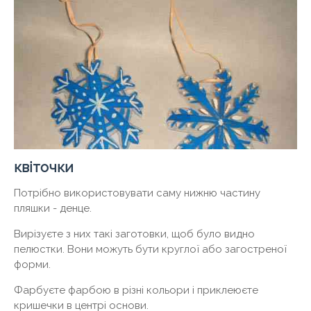
квіточки
Потрібно використовувати саму нижню частину
пляшки - денце.
Вирізуєте з них такі заготовки, щоб було видно
пелюстки. Вони можуть бути круглої або загостреної
форми.
Фарбуєте фарбою в різні кольори і приклеюєте
кришечки в центрі основи.