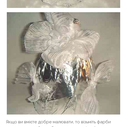
Якщо ви вмієте добре малювати, то візьміть фарби