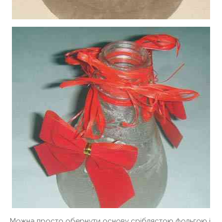
Можна просто обернути основу сріблястою фольгою і