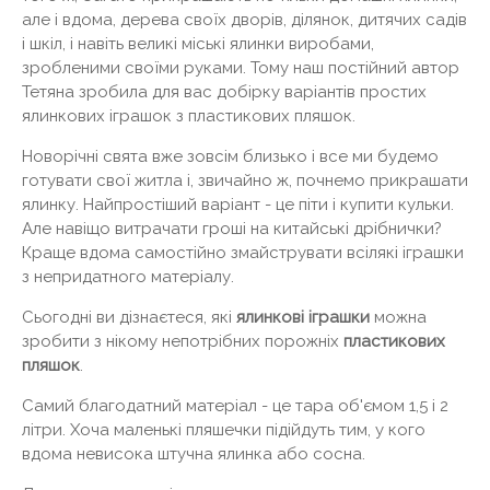
але і вдома, дерева своїх дворів, ділянок, дитячих садів
і шкіл, і навіть великі міські ялинки виробами,
зробленими своїми руками. Тому наш постійний автор
Тетяна зробила для вас добірку варіантів простих
ялинкових іграшок з пластикових пляшок.
Новорічні свята вже зовсім близько і все ми будемо
готувати свої житла і, звичайно ж, почнемо прикрашати
ялинку. Найпростіший варіант - це піти і купити кульки.
Але навіщо витрачати гроші на китайські дрібнички?
Краще вдома самостійно змайструвати всілякі іграшки
з непридатного матеріалу.
Сьогодні ви дізнаєтеся, які
ялинкові іграшки
можна
зробити з нікому непотрібних порожніх
пластикових
пляшок
.
Самий благодатний матеріал - це тара об'ємом 1,5 і 2
літри. Хоча маленькі пляшечки підійдуть тим, у кого
вдома невисока штучна ялинка або сосна.