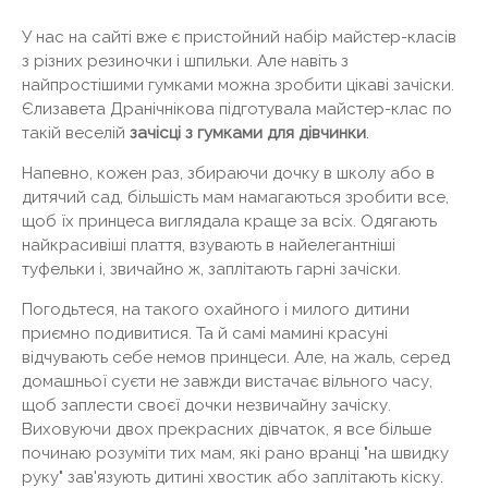
У нас на сайті вже є пристойний набір майстер-класів
з різних резиночки і шпильки. Але навіть з
найпростішими гумками можна зробити цікаві зачіски.
Єлизавета Дранічнікова підготувала майстер-клас по
такій веселій
зачісці з гумками для дівчинки
.
Напевно, кожен раз, збираючи дочку в школу або в
дитячий сад, більшість мам намагаються зробити все,
щоб їх принцеса виглядала краще за всіх. Одягають
найкрасивіші плаття, взувають в найелегантніші
туфельки і, звичайно ж, заплітають гарні зачіски.
Погодьтеся, на такого охайного і милого дитини
приємно подивитися. Та й самі мамині красуні
відчувають себе немов принцеси. Але, на жаль, серед
домашньої суєти не завжди вистачає вільного часу,
щоб заплести своєї дочки незвичайну зачіску.
Виховуючи двох прекрасних дівчаток, я все більше
починаю розуміти тих мам, які рано вранці "на швидку
руку" зав'язують дитині хвостик або заплітають кіску.