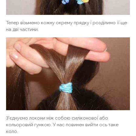
Тепер візьмемо кожну окрему прядку і розділимо її ще
на дві частини.
З'єднуємо локони між собою силіконової або
кольоровий гумкою. У нас повинен вийти ось таке
коло.