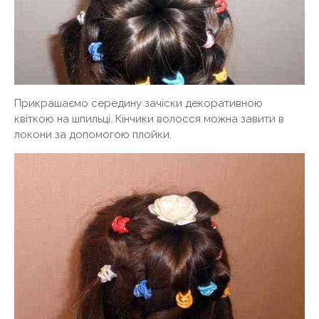
Прикрашаємо середину зачіски декоративною
квіткою на шпильці. Кінчики волосся можна завити в
локони за допомогою плойки.