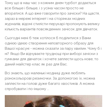
Тому що в наш час з кожним днем ​​турбот додається
все більше і більше, і з усіма часом просто не
впоратися. А що вже говорити про зачіски? На щастя,
зараз в мережі інтернет і на сторінках модних
журналів, відомі стилісти-перукарі пропонують велику
кількість варіантів повсякденних зачісок для дівчаток.
Сьогодні мені б теж хотілося б поділитися з Вами
однією ідеєю створення неповторного образу для
Вашої красуні - можна сказати за пару хвилин. Чому б і
ні? Якщо Ви відчуваєте труднощі при виборі зачіски з
гумками для дівчаток і хочете заплести щось нове, то
даний майстер клас як раз для Вас.
Всі знають, що маленькі модниці дуже люблять
різнокольорові резиночки. За допомогою їх, можна
заплести на голові дуже багато хвостиків. А можна
спробувати і по-іншому ...