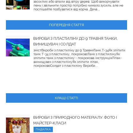
засохлих або впали від вітру дерев. Щоб викорчувати
пень і звільнити простір потрібно чимало зусиль, але не
поспішайте позбуватися від корча. Дача...
ПОПЕРЕДНЯ СТАТТЯ
ВИРОБИ З ПЛАСТИЛІНУ ДО 9 ТРАВНЯ ТАНКИ,
ВИНИЩУВАЧ І СОЛДАТ
змістВироби з пластиліну до 9 ТравняТанк Т-34Як зліпити
танк Т-34 з пластиліну, покроковоТанк з пластилінуЯк
зліпити танк з пластиліну - покрокова інструкціяЛітак-
винищувач з пластилінуЯк зліпити літак,
покроковоСолдат з пластиліну Вироби...
КРАЩІ СТАТТІ
ВИРОБИ З ПРИРОДНОГО МАТЕРІАЛУ. ФОТО І
МАЙСТЕР-КЛАСИ
ПАДАЛКА