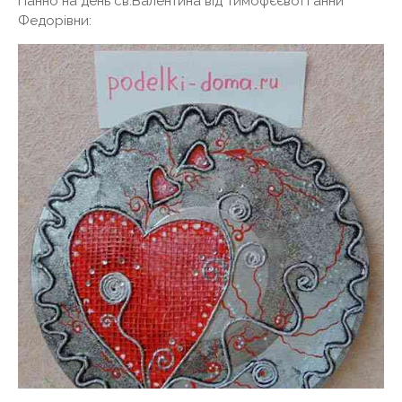
Панно на день св.Валентина від Тимофєєвої Ганни
Федорівни: