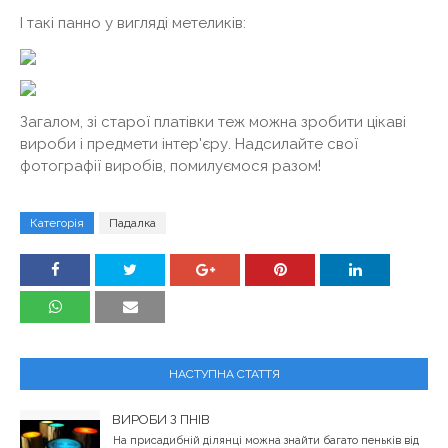
І такі панно у вигляді метеликів:
Загалом, зі старої платівки теж можна зробити цікаві
вироби і предмети інтер'єру. Надсилайте свої
фотографії виробів, помилуємося разом!
Категорія
Падалка
НАСТУПНА СТАТТЯ
ВИРОБИ З ПНІВ
На присадибній ділянці можна знайти багато пеньків від