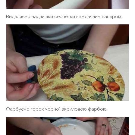
Видаляємо надлишки серветки наждачним папером.
Фарбуємо горох чорної акриловою фарбою.