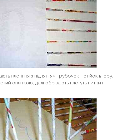
ють плетіння з підняттям трубочок - стійок вгору.
остий опліткою, далі обрізають плетуть нитки і