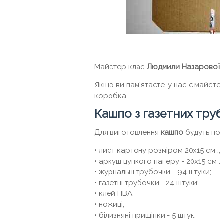
Майстер клас
Людмили Назарової
Якщо ви пам'ятаєте, у нас є майст
коробка.
Кашпо з газетних тру
Для виготовлення
кашпо
будуть пот
• лист картону розміром 20х15 см .;
• аркуш цупкого паперу - 20х15 см .
• журнальні трубочки - 94 штуки;
• газетні трубочки - 24 штуки;
• клей ПВА;
• ножиці;
• білизняні прищіпки - 5 штук.