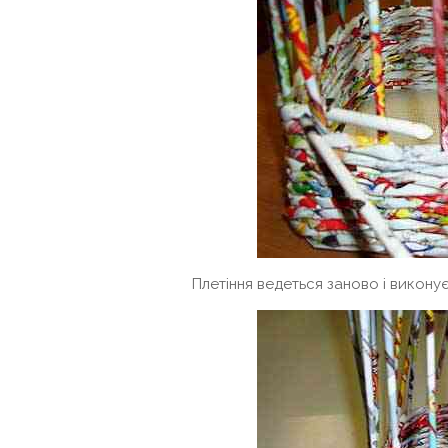
Плетіння ведеться заново і виконує