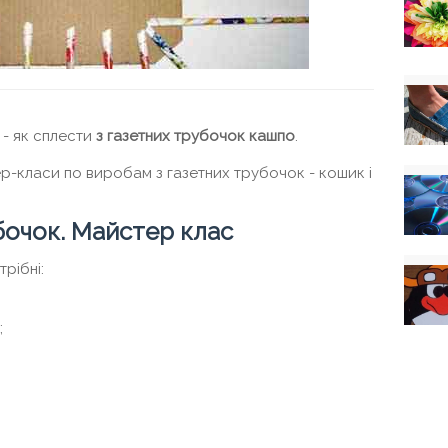
- як сплести
з газетних трубочок кашпо
.
ер-класи по виробам з газетних трубочок - кошик і
бочок. Майстер клас
рібні:
;