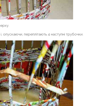
верху.
і, опускаючи, переплітають 4 наступні трубочки.