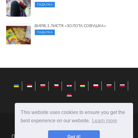
ПАДАЛКА
ВИРІБ З ЛИСТЯ «ЗОЛОТА СОВУШКА»
ПАДАЛКА
This website uses cookies to ensure you get the
best experience on our website.
Learn more
elysiandaisies.com
Ⓒ
2026
Got it!
Поради щодо вибору подарунків і створення їх своїми