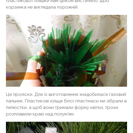
пластикової пляшки нам цілком вистачило, щоб
корзинка не виглядала порожній.
Це проліски. Для їх виготовлення знадобилася газовий
пальник. Пластикові кільця білої пластмаси ми зібрали в
пелюстки, а щоб вони тримали форму квітки, трохи
розплавили краю над полум'ям.