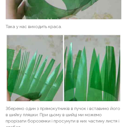
Така у нас виходить краса.
Зберемо один з прямокутників в пучок і вставимо його
в шийку пляшки. При цьому в шийці ми можемо
прорізати борозенки і просунути в них частину листя і