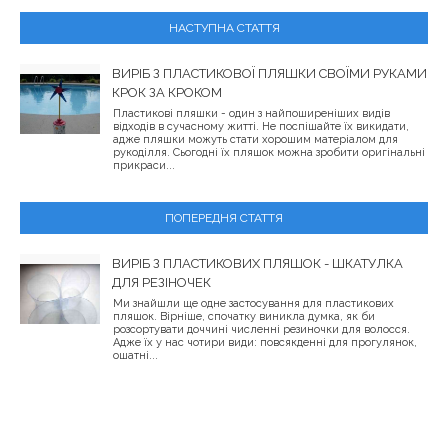
НАСТУПНА СТАТТЯ
ВИРІБ З ПЛАСТИКОВОЇ ПЛЯШКИ СВОЇМИ РУКАМИ
КРОК ЗА КРОКОМ
Пластикові пляшки - один з найпоширеніших видів
відходів в сучасному житті. Не поспішайте їх викидати,
адже пляшки можуть стати хорошим матеріалом для
рукоділля. Сьогодні їх пляшок можна зробити оригінальні
прикраси...
ПОПЕРЕДНЯ СТАТТЯ
ВИРІБ З ПЛАСТИКОВИХ ПЛЯШОК - ШКАТУЛКА
ДЛЯ РЕЗІНОЧЕК
Ми знайшли ще одне застосування для пластикових
пляшок. Вірніше, спочатку виникла думка, як би
розсортувати доччині численні резиночки для волосся.
Адже їх у нас чотири види: повсякденні для прогулянок,
ошатні...