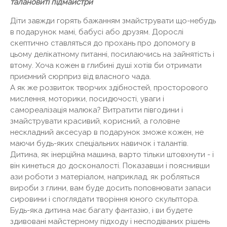
талановиті підмайстри
Діти завжди горять бажанням змайструвати що-небудь
в подарунок мамі, бабусі або друзям. Дорослі
скептично ставляться до прохань про допомогу в
цьому делікатному питанні, посилаючись на зайнятість і
втому. Хоча кожен в глибині душі хотів би отримати
приємний сюрприз від власного чада.
А як же розвиток творчих здібностей, просторового
мислення, моторики, посидючості, уваги і
самореалізація малюка? Витратити півгодини і
змайструвати красивий, корисний, а головне
нескладний аксесуар в подарунок зможе кожен, не
маючи будь-яких спеціальних навичок і талантів.
Дитина, як інерційна машина, варто тільки штовхнути - і
він кинеться до досконалості. Показавши і пояснивши
ази роботи з матеріалом, наприклад, як робляться
вироби з глини, вам буде досить поповнювати запаси
сировини і споглядати творіння юного скульптора.
Будь-яка дитина має багату фантазію, і ви будете
здивовані майстерному підходу і несподіваних рішень