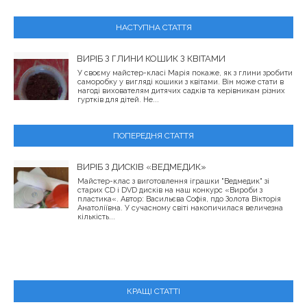
НАСТУПНА СТАТТЯ
ВИРІБ З ГЛИНИ КОШИК З КВІТАМИ
У своєму майстер-класі Марія покаже, як з глини зробити
саморобку у вигляді кошики з квітами. Він може стати в
нагоді вихователям дитячих садків та керівникам різних
гуртків для дітей. Не...
ПОПЕРЕДНЯ СТАТТЯ
ВИРІБ З ДИСКІВ «ВЕДМЕДИК»
Майстер-клас з виготовлення іграшки "Ведмедик" зі
старих CD і DVD дисків на наш конкурс «Вироби з
пластика«. Автор: Васильєва Софія, пдо Золота Вікторія
Анатоліївна. У сучасному світі накопичилася величезна
кількість...
КРАЩІ СТАТТІ