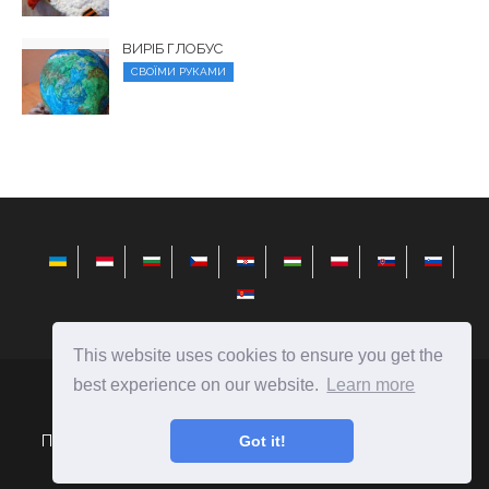
ВИРІБ ГЛОБУС
СВОЇМИ РУКАМИ
This website uses cookies to ensure you get the
best experience on our website.
Learn more
elysiandaisies.com
Ⓒ
2026
Got it!
Поради щодо вибору подарунків і створення їх своїми
руками.