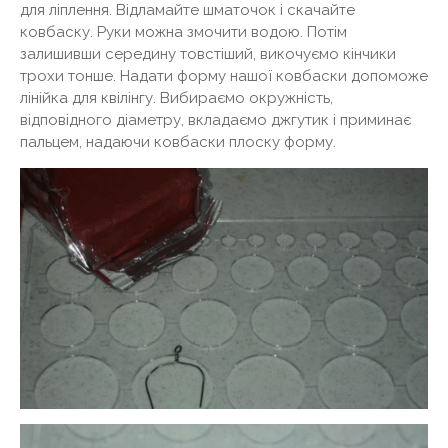
для ліплення. Відламайте шматочок і скачайте
ковбаску. Руки можна змочити водою. Потім
залишивши середину товстіший, викочуємо кінчики
трохи тонше. Надати форму нашої ковбаски допоможе
лінійка для квілінгу. Вибираємо окружність,
відповідного діаметру, вкладаємо джгутик і приминає
пальцем, надаючи ковбаски плоску форму.