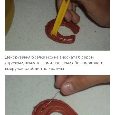
Декорування брелка можна виконати бісером,
стразами, намистинками, паєтками або намалювати
візерунок фарбами по кераміці.