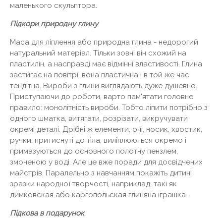
маленького скульптора.
Підкори природну глину
Маса для ліплення або природна глина - недорогий
натуральний матеріал. Тільки зовні він схожий на
пластилін, а насправді має відмінні властивості. Глина
застигає на повітрі, вона пластична і в той же час
тендітна. Вироби з глини виглядають дуже душевно.
Приступаючи до роботи, варто пам'ятати головне
правило: монолітність вироби. Тобто ліпити потрібно з
одного шматка, витягати, розрізати, викручувати
окремі деталі. Дрібні ж елементи, очі, носик, хвостик,
ручки, притиснуті до тіла, виліплюються окремо і
примазуються до основного полотну пензлем,
змоченою у воді. Але це вже поради для досвідчених
майстрів. Паралельно з навчанням покажіть дитині
зразки народної творчості, наприклад, такі як
димковская або каргопольская глиняна іграшка.
Підкова в подарунок