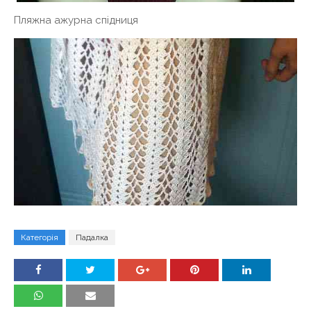
Пляжна ажурна спідниця
Категорія
Падалка