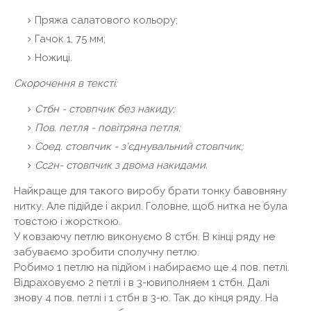
Пряжа салатового кольору;
Гачок 1, 75 мм;
Ножиці.
Скорочення в тексті:
Стбн - стовпчик без накиду;
Пов. петля - повітряна петля;
Соед. стовпчик - з'єднувальний стовпчик;
Сс2н- стовпчик з двома накидами.
Найкраще для такого виробу брати тонку бавовняну
нитку. Але підійде і акрил. Головне, щоб нитка не була
товстою і жорсткою.
У ковзаючу петлю виконуємо 8 стбн. В кінці ряду не
забуваємо зробити сполучну петлю.
Робимо 1 петлю на підйом і набираємо ще 4 пов. петлі.
Відраховуємо 2 петлі і в 3-ювиполняем 1 стбн. Далі
знову 4 пов. петлі і 1 стбн в 3-ю. Так до кінця ряду. На