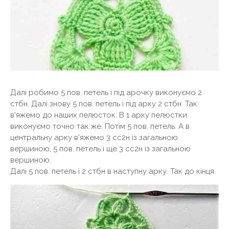
Далі робимо 5 пов. петель і під арочку виконуємо 2
стбн. Далі знову 5 пов. петель і під арку 2 стбн. Так
в'яжемо до наших пелюсток. В 1 арку пелюстки
виконуємо точно так же. Потім 5 пов. петель. А в
центральну арку в'яжемо 3 сс2н із загальною
вершиною, 5 пов. петель і ще 3 сс2н із загальною
вершиною.
Далі 5 пов. петель і 2 стбн в наступну арку. Так до кінця.