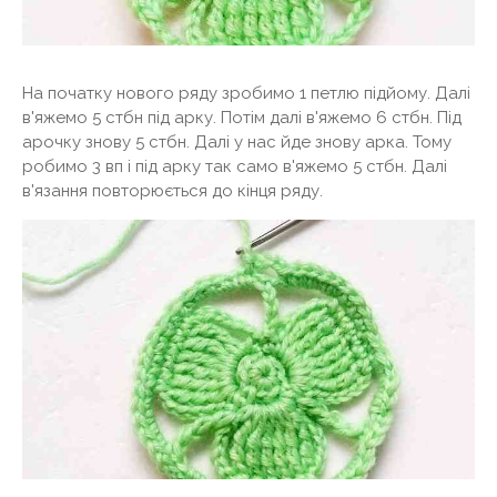
На початку нового ряду зробимо 1 петлю підйому. Далі
в'яжемо 5 стбн під арку. Потім далі в'яжемо 6 стбн. Під
арочку знову 5 стбн. Далі у нас йде знову арка. Тому
робимо 3 вп і під арку так само в'яжемо 5 стбн. Далі
в'язання повторюється до кінця ряду.