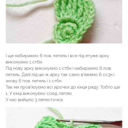
І ще набираємо 6 пов. петель і все під етуже арку
виконуємо 1 стбн.
Під нову арку виконуємо 1 стбн і набираємо 6 пов.
петель. Далі під цю ж арку так само в'яжемо 6 сс3н і
знову 6 пов. петель і 1 стбн.
Так ми пров'язуємо всі арочки до кінця ряду. Тобто ще
1. У кінці виконуємо соед. петлю.
У нас вийшло 3 лепесточка.