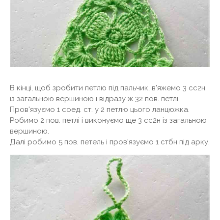
В кінці, щоб зробити петлю під пальчик, в'яжемо 3 сс2н
із загальною вершиною і відразу ж 32 пов. петлі.
Пров'язуємо 1 соед. ст. у 2 петлю цього ланцюжка.
Робимо 2 пов. петлі і виконуємо ще 3 сс2н із загальною
вершиною.
Далі робимо 5 пов. петель і пров'язуємо 1 стбн під арку.