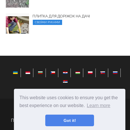
ПЛИТКА ДЛЯ ДОРІЖОК НА ДАЧІ
СВОЇМИ РУКАМИ
This website uses cookies to ensure you get the
best experience on our website.
Learn more
elysiandaisies.com
Ⓒ
2026
Поради щодо вибору подарунків і створення їх своїми
Got it!
руками.