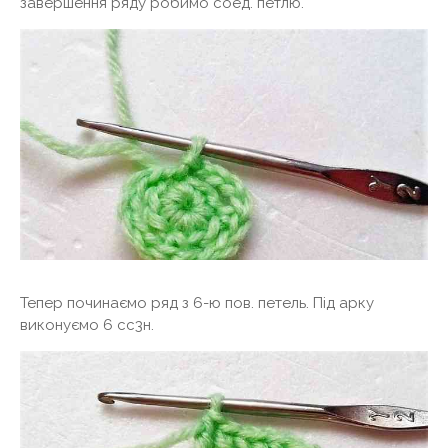
завершення ряду робимо соед. петлю.
Тепер починаємо ряд з 6-ю пов. петель. Під арку
виконуємо 6 сс3н.