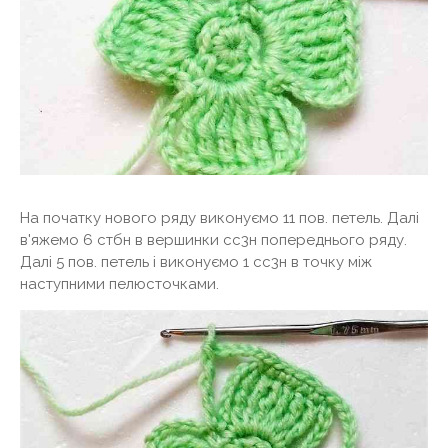
На початку нового ряду виконуємо 11 пов. петель. Далі
в'яжемо 6 стбн в вершинки сс3н попереднього ряду.
Далі 5 пов. петель і виконуємо 1 сс3н в точку між
наступними пелюсточками.