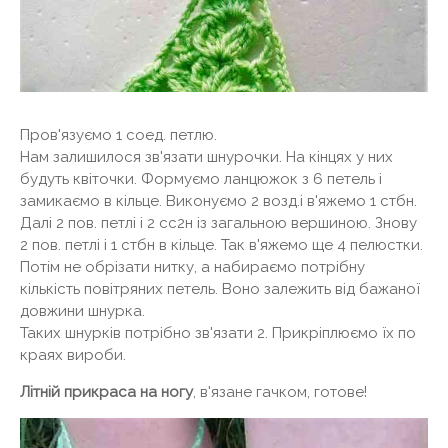
Пров'язуємо 1 соед. петлю.
Нам залишилося зв'язати шнурочки. На кінцях у них
будуть квіточки. Формуємо ланцюжок з 6 петель і
замикаємо в кільце. Виконуємо 2 возд.і в'яжемо 1 стбн.
Далі 2 пов. петлі і 2 сс2н із загальною вершиною. Знову
2 пов. петлі і 1 стбн в кільце. Так в'яжемо ще 4 пелюстки.
Потім не обрізати нитку, а набираємо потрібну
кількість повітряних петель. Воно залежить від бажаної
довжини шнурка.
Таких шнурків потрібно зв'язати 2. Прикріплюємо їх по
краях вироби.
Літній прикраса на ногу
, в'язане гачком, готове!