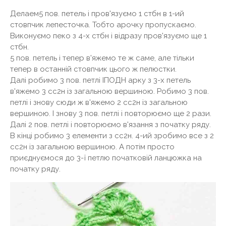
Делаем5 пов. петель і пров'язуємо 1 стбн в 1-ий
стовпчик лепесточка. Тобто арочку пропускаємо.
Виконуємо пеко з 4-х стбн і відразу пров'язуємо ще 1
стбн.
5 пов. петель і тепер в'яжемо те ж саме, але тільки
тепер в останній стовпчик цього ж пелюстки.
Далі робимо 3 пов. петлі ІПОДН арку з 3-х петель
в'яжемо 3 сс2н із загальною вершиною. Робимо 3 пов.
петлі і знову сюди ж в'яжемо 2 сс2н із загальною
вершиною. І знову 3 пов. петлі і повторюємо ще 2 рази.
Далі 2 пов. петлі і повторюємо в'язання з початку ряду.
В кінці робимо 3 елементи з сс2н. 4-ий зробимо все з 2
сс2н із загальною вершиною. А потім просто
приєднуємося до 3-ї петлю початковій ланцюжка на
початку ряду.