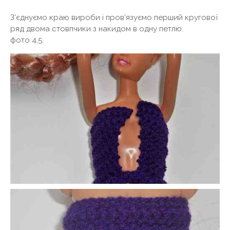
З'єднуємо краю вироби і пров'язуємо перший кругової
ряд двома стовпчики з накидом в одну петлю.
фото 4,5.