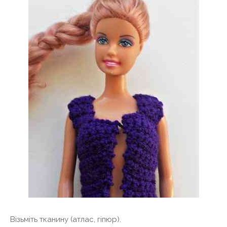
Візьміть тканину (атлас, гіпюр).