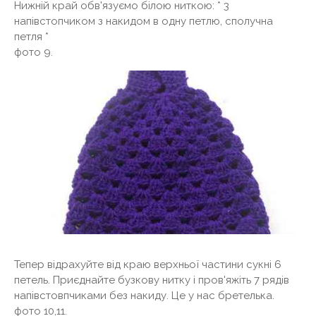
Нижній край обв'язуємо білою ниткою: * 3
напівстопчиком з накидом в одну петлю, сполучна
петля *
фото 9.
Тепер відрахуйте від краю верхньої частини сукні 6
петель. Приєднайте бузкову нитку і пров'яжіть 7 рядів
напівстовпчиками без накиду. Це у нас бретелька.
фото 10,11.