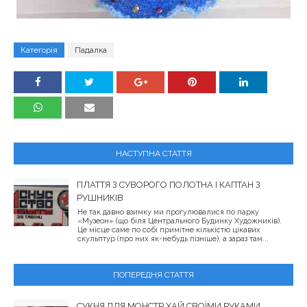
Категорія
Падалка
НАСТУПНА СТАТТЯ
ПЛАТТЯ З СУВОРОГО ПОЛОТНА І КАПТАН З
РУШНИКІВ
Не так давно взимку ми прогулювалися по парку
«Музеон» (що біля Центрального Будинку Художників).
Це місце саме по собі примітне кількістю цікавих
скульптур (про них як-небудь пізніше), а зараз там...
ПОПЕРЕДНЯ СТАТТЯ
СУКНЯ ДЛЯ МОНСТР ХАЙ СВОЇМИ РУКАМИ