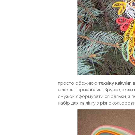
просто обожнюю
техніку квіллінг
,
яскраві і привабливі. Зручно, кол
смужок сформувати спіральки, з яки
набір для квілінгу з різнокольоров