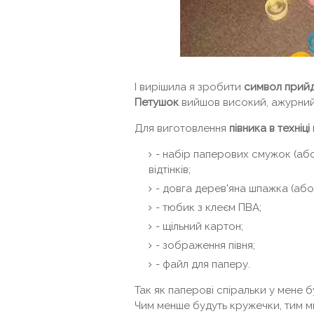
І вирішила я зробити
символ прийд
Петушок
вийшов високий, ажурний 
Для виготовлення
півника в техніці 
- набір паперових смужок (або
відтінків;
- довга дерев'яна шпажка (або 
- тюбик з клеєм ПВА;
- щільний картон;
- зображення півня;
- файл для паперу.
Так як паперові спіральки у мене б
Чим менше будуть кружечки, тим м