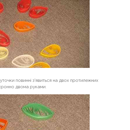
уточки повинні з'явиться на двох протилежних
хронно двома руками.