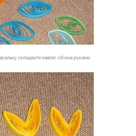
піральку складаєте навпіл, обома руками