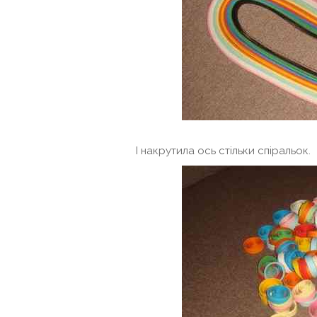
І накрутила ось стільки спіральок.