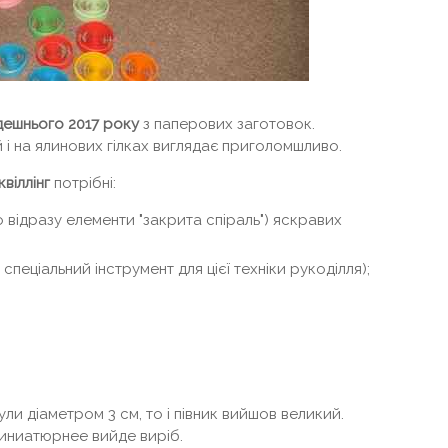
ешнього 2017 року
з паперових заготовок.
і на ялинових гілках виглядає приголомшливо.
квіллінг
потрібні:
 відразу елементи "закрита спіраль") яскравих
спеціальний інструмент для цієї техніки рукоділля);
ули діаметром 3 см, то і півник вийшов великий.
иниатюрнее вийде виріб.