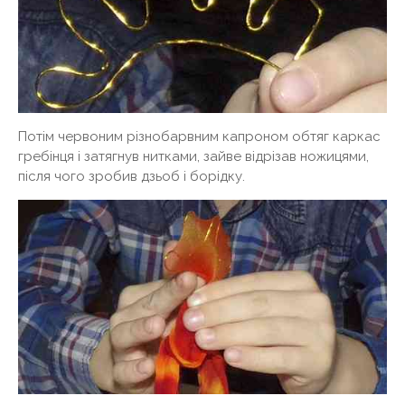
Потім червоним різнобарвним капроном обтяг каркас
гребінця і затягнув нитками, зайве відрізав ножицями,
після чого зробив дзьоб і борідку.