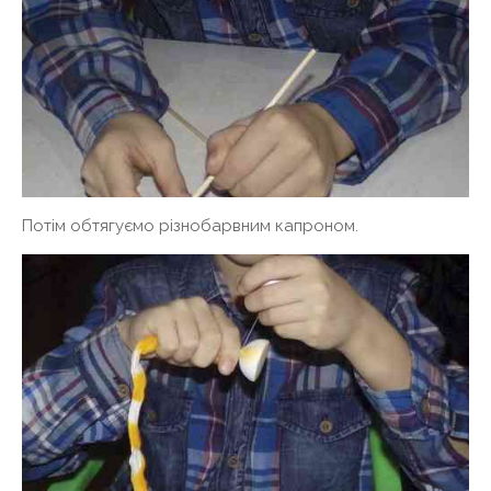
Потім обтягуємо різнобарвним капроном.