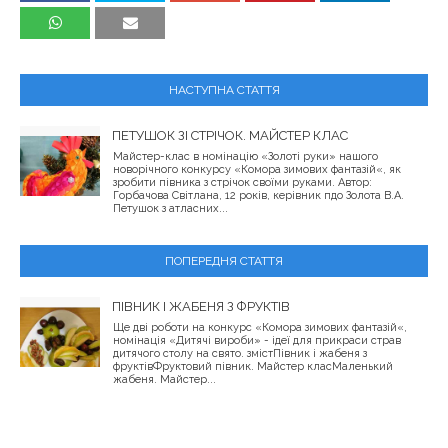
НАСТУПНА СТАТТЯ
ПЕТУШОК ЗІ СТРІЧОК. МАЙСТЕР КЛАС
Майстер-клас в номінацію «Золоті руки» нашого
новорічного конкурсу «Комора зимових фантазій«, як
зробити півника з стрічок своїми руками. Автор:
Горбачова Світлана, 12 років, керівник пдо Золота В.А.
Петушок з атласних...
ПОПЕРЕДНЯ СТАТТЯ
ПІВНИК І ЖАБЕНЯ З ФРУКТІВ
Ще дві роботи на конкурс «Комора зимових фантазій«,
номінація «Дитячі вироби» - ідеї для прикраси страв
дитячого столу на свято. змістПівник і жабеня з
фруктівФруктовий півник. Майстер класМаленький
жабеня. Майстер...