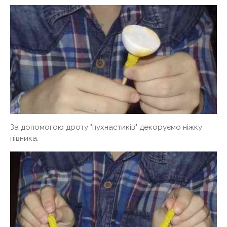
За допомогою дроту "пухнастиків" декоруємо ніжку
півника.