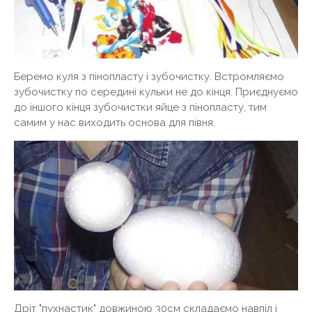
Беремо куля з пінопласту і зубочистку. Встромляємо
зубочистку по середині кульки не до кінця. Приєднуємо
до іншого кінця зубочистки яйце з пінопласту, тим
самим у нас виходить основа для півня.
Дріт "пухнастик" довжиною 30см складаємо навпіл і