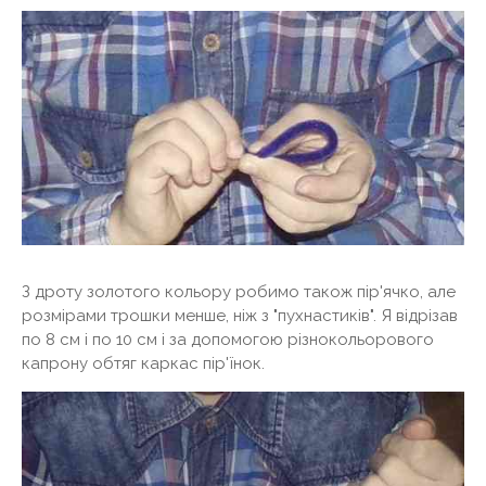
З дроту золотого кольору робимо також пір'ячко, але
розмірами трошки менше, ніж з "пухнастиків". Я відрізав
по 8 см і по 10 см і за допомогою різнокольорового
капрону обтяг каркас пір'їнок.