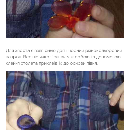
Для хвоста я взяв синю дріт і чорний різнокольоровий
капрон. Все пір'ячко з'єднав між собою і з допомогою
клей-пістолета приклеїв їх до основи півня.