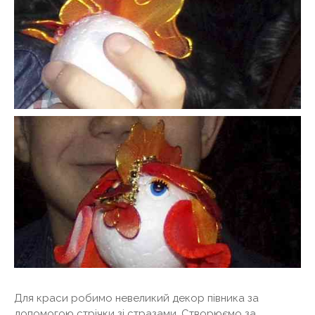
Для краси робимо невеликий декор півника за
допомогою стрічки зі стразами. Створюємо за