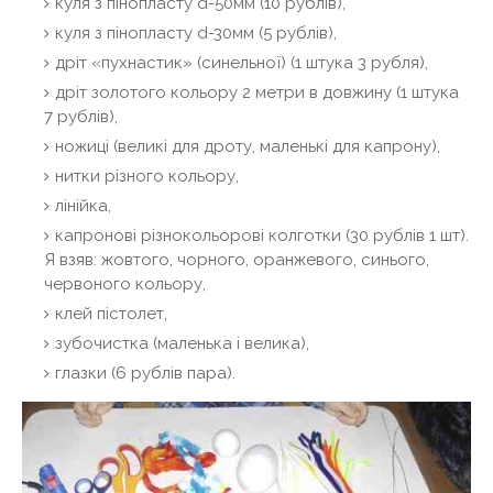
куля з пінопласту d-50мм (10 рублів),
куля з пінопласту d-30мм (5 рублів),
дріт «пухнастик» (синельної) (1 штука 3 рубля),
дріт золотого кольору 2 метри в довжину (1 штука
7 рублів),
ножиці (великі для дроту, маленькі для капрону),
нитки різного кольору,
лінійка,
капронові різнокольорові колготки (30 рублів 1 шт).
Я взяв: жовтого, чорного, оранжевого, синього,
червоного кольору,
клей пістолет,
зубочистка (маленька і велика),
глазки (6 рублів пара).