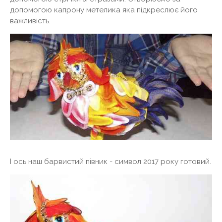
допомогою капрону метелика яка підкреслює його
важливість.
І ось наш барвистий півник - символ 2017 року готовий.