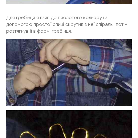
Для гребінця я взяв дріт золотого кольору і з
допомогою простої спиці скрутив з неї спіраль і потім
розтягнув її в формі гребінця.