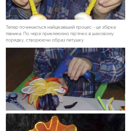
Тепер починається найцікавіший процес - це збірка
півника. По черзі приклеюємо пір'ячко в шаховому
порядку, створюючи образ петушку.