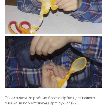
Таким чином ми робимо багато пір'їнок для нашого
півника, використовуючи дріт "пухнастик".