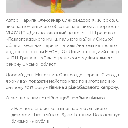
Автор: Паригін Олександр Олександрович, 10 років. Є
вихованцем дитячого об'єднання «Райдуга творчості»
МБОУ ДО «Дитячо-юнацький центр ім. П.Н. Гранатюк
»Павлоградського муніципального району Омської
області, керівник Паригін Наталія Анатоліївна, педагог
додаткової освіти МБОУ ДО« Дитячо-юнацький центр
ім. П.Н. Гранатюк »Павлоградського муніципального
району Омської області.
Добрий день. Мене звуть Олександр Паригін. Сьогодні
я хочу вам показати майстер клас по виготовленню
символу 2017 року -
півника з різнобарвного капрону.
Отже, що ж нам потрібно,
щоб зробити півника
.
Нам потрібно яєчко з пінопласту будь-якого
діаметру. Я взяв яйце d-63мм, h-100мм. Воно коштує
близько 45 рублів,