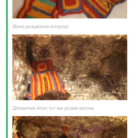
Воно розцвітили інтер'єр
Діловитий Апач тут же розвів вогонь