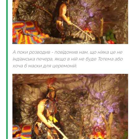
А поки розводив - повідомив нам, що ніяка це не
індіанська печера, якщо в ній не буде Тотема або
хоча б маски для церемоній.