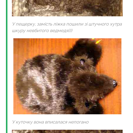
У пещерку, замість ліжка пошили зі штучного хутра
шкуру невбитого ведмедя)))
У куточку вона вписалася непогано