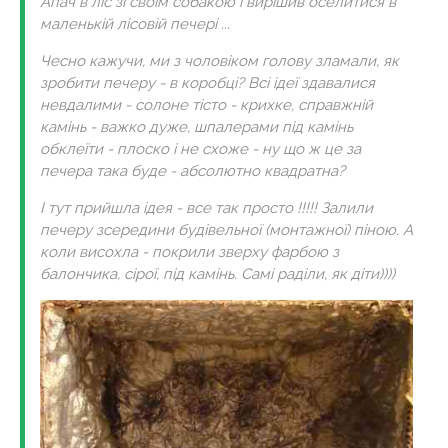
Апач в ліс зі своїм собакою і вирішив оселитися в
маленькій лісовій печері ...
Чесно кажучи, ми з чоловіком голову зламали, як
зробити печеру - в коробці? Всі ідеї здавалися
невдалими - солоне тісто - крихке, справжній
камінь - важко дуже, шпалерами під камінь
обклеїти - плоско і не схоже - ну що ж це за
печера така буде - абсолютно квадратна?
І тут прийшла ідея - все так просто !!!!! Залили
печеру зсередини будівельної (монтажної) піною. А
коли висохла - покрили зверху фарбою з
балончика, сірої, під камінь. Самі раділи, як діти))))