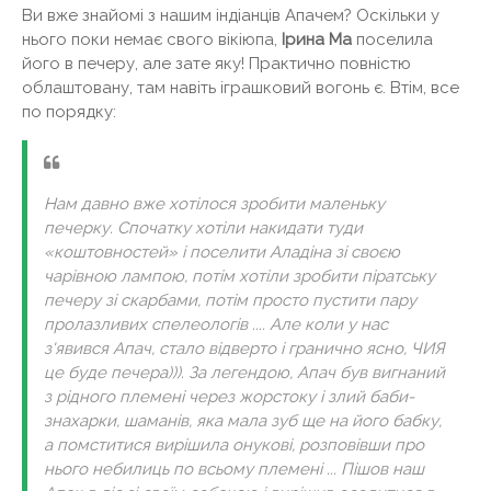
Ви вже знайомі з нашим індіанців Апачем? Оскільки у
нього поки немає свого вікіюпа,
Ірина Ма
поселила
його в печеру, але зате яку! Практично повністю
облаштовану, там навіть іграшковий вогонь є. Втім, все
по порядку:
Нам давно вже хотілося зробити маленьку
печерку. Спочатку хотіли накидати туди
«коштовностей» і поселити Аладіна зі своєю
чарівною лампою, потім хотіли зробити піратську
печеру зі скарбами, потім просто пустити пару
пролазливих спелеологів .... Але коли у нас
з'явився Апач, стало відверто і гранично ясно, ЧИЯ
це буде печера))). За легендою, Апач був вигнаний
з рідного племені через жорстоку і злий баби-
знахарки, шаманів, яка мала зуб ще на його бабку,
а помститися вирішила онукові, розповівши про
нього небилиць по всьому племені ... Пішов наш