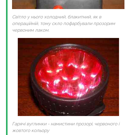
Світло у нього холодний, блакитний, як в
операційній, тому скло пофарбували прозорим
червоним лаком.
Гарячі вуглинки - намистини прозорі, червоного і
жовтого кольору