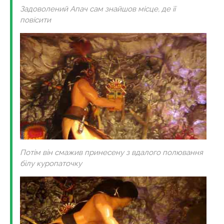
Задоволений Апач сам знайшов місце, де її
повісити
Потім він смажив принесену з вдалого полювання
білу куропаточку