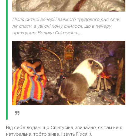
Після ситної вечері і важкого трудового дня Апач
ліг спати, а уві сні йому снилося, що в печеру
приходила Велика Свінтусіна ...
Від себе додам, що Свінтусіна, звичайно, як там не є
натуральна, тобто жива, і звуть її Уся :).