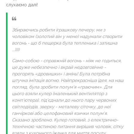
слухаємо далі!
Збираючись робити іграшкову печеру, ми з
чоловіком (золотий він у мене) надумали створити
вогонь - що б пещерка була тепленька і затишна
...))))
Само-собою - справжній вогонь - ніяк не годиться,
це дуже небезпечно і вкрай недовговічне -
прогорять «дровишки» і амінь! Була потрібна
штучна імітація вогню. Найпрекрасніша ідея, на наш
погляд, була зробити полум'я «граючим». Для
цього взяли кулер (маленький вентилятор з
комп'ютера), під'єднали до нього пару червоних
світлодіодів, зверху - металеву сіточку, до неї
ганчіркові або целофановий язички полум'я.
Сказано зроблено. Кулер готовий, з електрично-
технічною частиною питання вирішив чоловік, сітку
взяли з кухонного їжачка для миття посуду,