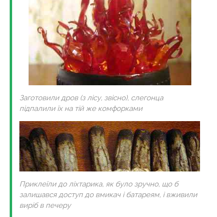
Заготовили дров (з лісу, звісно), слегонца
підпалили їх на тій же комфорками
Приклеїли до ліхтарика, як було зручно, що б
залишався доступ до вмикач і батареям, і вживили
виріб в печеру