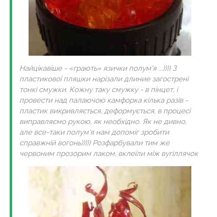
Найцікавіше - «грають» язички полум'я ...)))) З
пластикової пляшки нарізали длиние загострені
тонкі смужки. Кожну таку смужку - в пінцет, і
провести над палаючою камфорка кілька разів -
пластик викривляється, деформується, в процесі
виправляємо рукою, як необхідно. Як не дивно,
але все-таки полум'я нам допоміг зробити
справжній вогонь))))) Розфарбували тим же
червоним прозорим лаком, вклеїли між вугіллячок