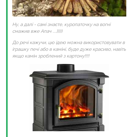
Ну, а далі - самі знаєте, куропаточку на вогні
смажив вже Апач ....)))))
До речі кажучи, цю ідею можна використовувати в
іграшку печі або в каміні, буде дуже красиво, навіть
якщо камін зроблений з картону!!!!