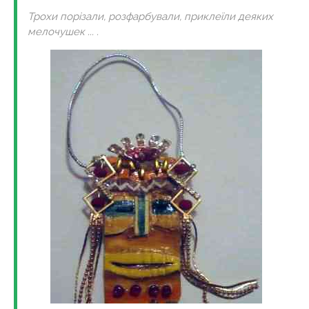
Трохи порізали, розфарбували, приклеїли деяких
мелочушек ... .