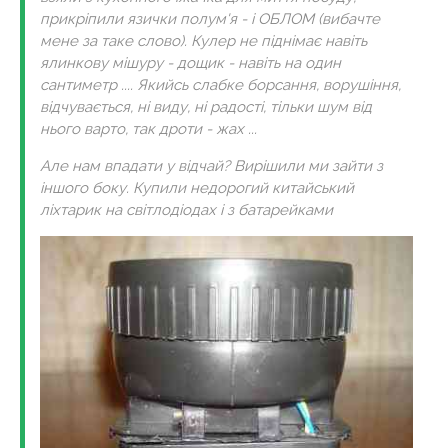
прикріпили язички полум'я - і ОБЛОМ (вибачте
мене за таке слово). Кулер не піднімає навіть
ялинкову мішуру - дощик - навіть на один
сантиметр .... Якийсь слабке борсання, ворушіння,
відчувається, ні виду, ні радості, тільки шум від
нього варто, так дроти - жах ...
Але нам впадати у відчай? Вирішили ми зайти з
іншого боку. Купили недорогий китайський
ліхтарик на світлодіодах і з батарейками