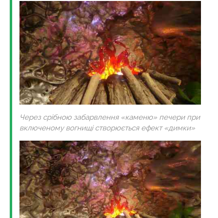
Через срібною забарвлення «каменю» печери при
включеному вогнищі створюється ефект «димки»