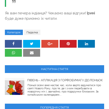
Як вам печера індіанця? Чекаємо ваші відгуки!
Ірині
буде дуже приємно їх читати.
Категорія
Падалка
НАСТУПНА СТАТТЯ
ПІВЕНЬ - АПЛІКАЦІЯ З ГОРФОБУМАГІ І ДОЛОНЬОК
Пізньої осені вже настає час, коли варто задуматися про
святі Нового Року, про те, де і з ким перебувати в
новорічну ніч і, звичайно, про подарунки близьким. За
китайським календарем...
ПОПЕРЕДНЯ СТАТТЯ