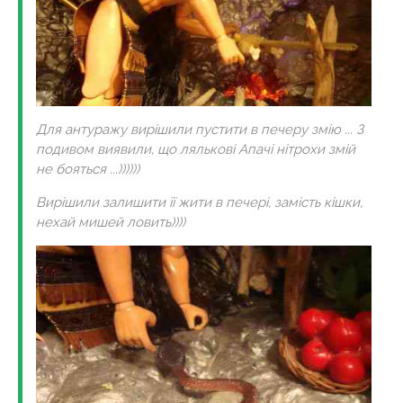
Для антуражу вирішили пустити в печеру змію ... З
подивом виявили, що лялькові Апачі нітрохи змій
не бояться ...))))))
Вирішили залишити її жити в печері, замість кішки,
нехай мишей ловить))))