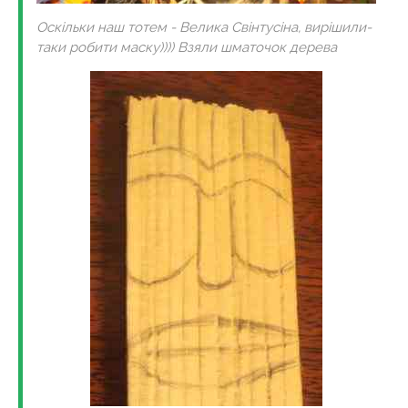
Оскільки наш тотем - Велика Свінтусіна, вирішили-
таки робити маску)))) Взяли шматочок дерева