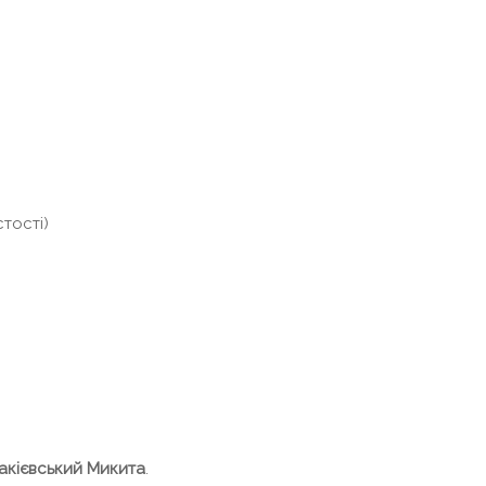
тості)
акієвський Микита
.