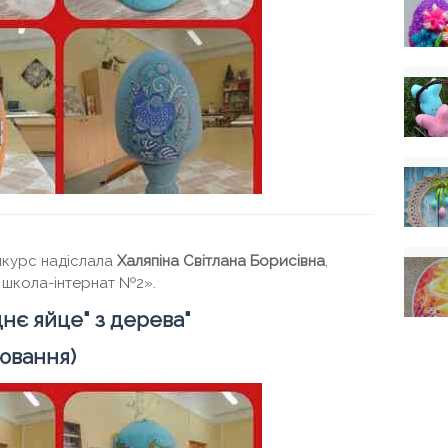
нкурс надіслала
Халяпіна Світлана Борисівна
,
а школа-інтернат №2».
днє
яйце
" з дерева"
лювання)