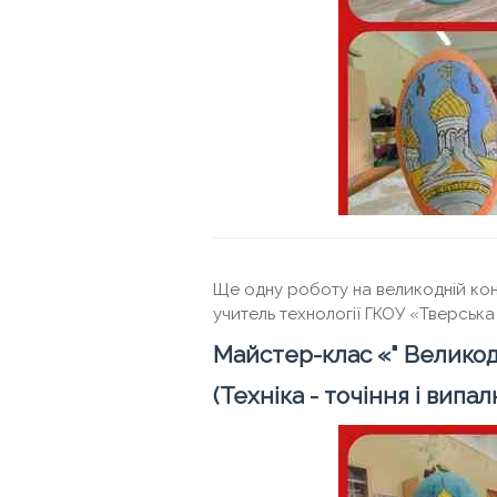
Ще одну роботу на великодній ко
учитель технології ГКОУ «Тверськ
Майстер-клас «" Велико
(Техніка - точіння і випа