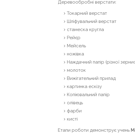
Деревообробні верстати:
Токарний верстат
Шліфувальний верстат
стамеска кругла
Рейєр
Мейсель
ножівка
Наждачний папір (різної зернис
молоток
Вижігательний прилад
картинка ескізу
Копіювальний папір
олівець
фарби
кисті
Етапи роботи демонструє учень
М