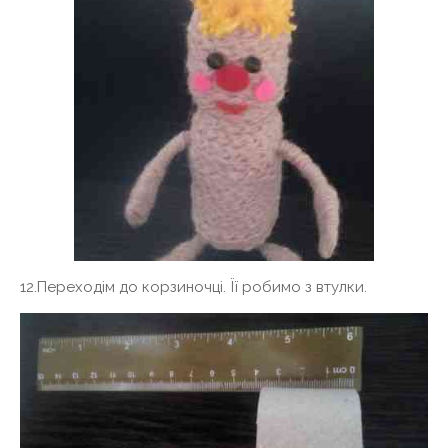
12.Переходім до корзиночці. Її робимо з втулки.