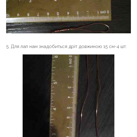
5. Для лап нам знадобиться дріт довжиною 15 см-4 шт.