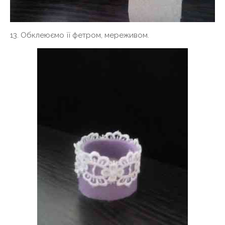
13. Обклеюємо її фетром, мереживом.