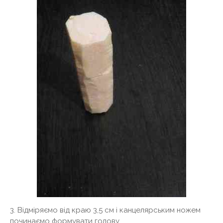
3. Відміряємо від краю 3,5 см і канцелярським ножем
починаємо формувати голову.