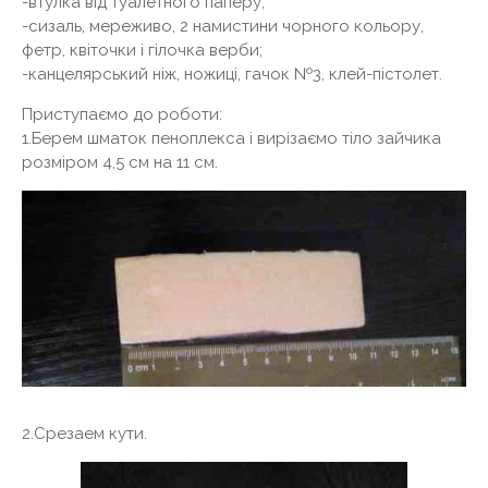
-втулка від туалетного паперу;
-сизаль, мереживо, 2 намистини чорного кольору,
фетр, квіточки і гілочка верби;
-канцелярський ніж, ножиці, гачок №3, клей-пістолет.
Приступаємо до роботи:
1.Берем шматок пеноплекса і вирізаємо тіло зайчика
розміром 4,5 см на 11 см.
2.Срезаем кути.