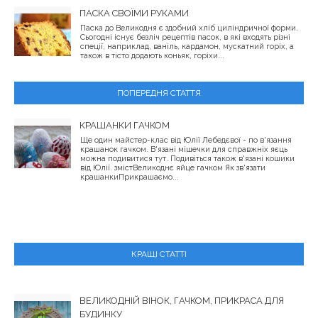
ПАСКА СВОЇМИ РУКАМИ
Паска до Великодня є здобний хліб циліндричної форми.
Сьогодні існує безліч рецептів пасок, в які входять різні
спеції, наприклад, ваніль, кардамон, мускатний горіх, а
також в тісто додають коньяк, горіхи...
ПОПЕРЕДНЯ СТАТТЯ
КРАШАНКИ ГАЧКОМ
Ще один майстер-клас від Юлії Лебедєвої - по в'язання
крашанок гачком. В'язані мішечки для справжніх яєць
можна подивитися тут. Подивіться також в'язані кошики
від Юлії. змістВеликоднє яйце гачком Як зв'язати
крашанкиПрикрашаємо...
КРАЩІ СТАТТІ
ВЕЛИКОДНІЙ ВІНОК, ГАЧКОМ, ПРИКРАСА ДЛЯ
БУДИНКУ