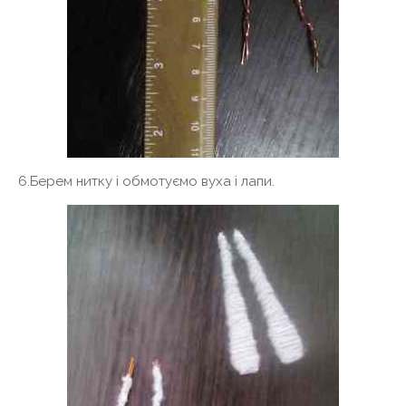
6.Берем нитку і обмотуємо вуха і лапи.