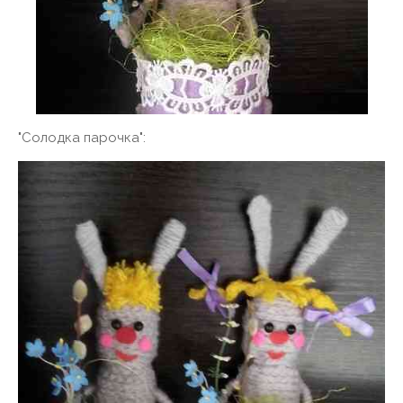
"Солодка парочка":