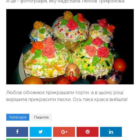
А це - фотографія, яку надіслала Любов Трифонова.
Любов обожнює прикрашати торти, а в цьому році
вирішила прикрасити паски. Ось така краса вийшла!
Категорія
Падалка