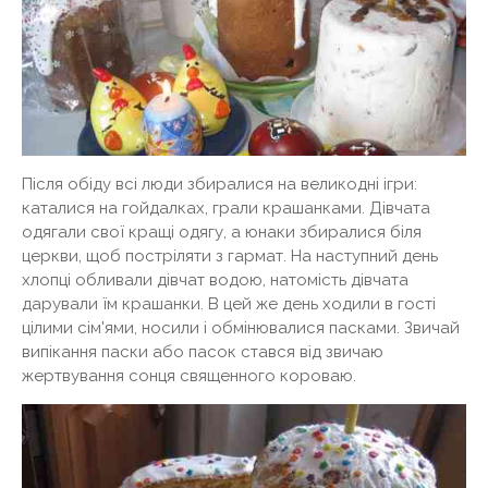
Після обіду всі люди збиралися на великодні ігри:
каталися на гойдалках, грали крашанками. Дівчата
одягали свої кращі одягу, а юнаки збиралися біля
церкви, щоб постріляти з гармат. На наступний день
хлопці обливали дівчат водою, натомість дівчата
дарували їм крашанки. В цей же день ходили в гості
цілими сім'ями, носили і обмінювалися пасками. Звичай
випікання паски або пасок стався від звичаю
жертвування сонця священного короваю.