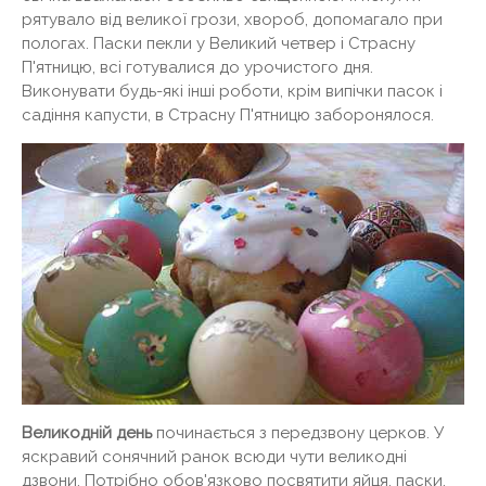
рятувало від великої грози, хвороб, допомагало при
пологах. Паски пекли у Великий четвер і Страсну
П'ятницю, всі готувалися до урочистого дня.
Виконувати будь-які інші роботи, крім випічки пасок і
садіння капусти, в Страсну П'ятницю заборонялося.
Великодній день
починається з передзвону церков. У
яскравий сонячний ранок всюди чути великодні
дзвони. Потрібно обов'язково посвятити яйця, паски,