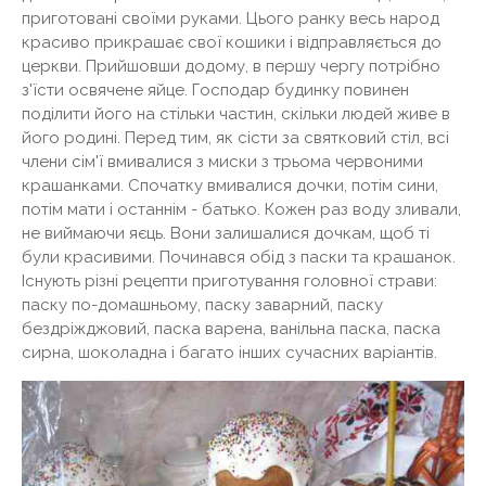
приготовані своїми руками. Цього ранку весь народ
красиво прикрашає свої кошики і відправляється до
церкви. Прийшовши додому, в першу чергу потрібно
з'їсти освячене яйце. Господар будинку повинен
поділити його на стільки частин, скільки людей живе в
його родині. Перед тим, як сісти за святковий стіл, всі
члени сім'ї вмивалися з миски з трьома червоними
крашанками. Спочатку вмивалися дочки, потім сини,
потім мати і останнім - батько. Кожен раз воду зливали,
не виймаючи яєць. Вони залишалися дочкам, щоб ті
були красивими. Починався обід з паски та крашанок.
Існують різні рецепти приготування головної страви:
паску по-домашньому, паску заварний, паску
бездріжджовий, паска варена, ванільна паска, паска
сирна, шоколадна і багато інших сучасних варіантів.