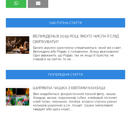
НАСТУПНА СТАТТЯ
ВЕЛИКДЕНЬ В 2019 РОЦІ, ЯКОГО ЧИСЛА ЇЇ СЛІД
СВЯТКУВАТИ?
Багато віруючі християни сперечаються, який же з свят,
Великдень або Різдво, є головними, більш важливими!
Одні вважають, що Різдво, так як якщо б Христос не
з'явився на світло, то не...
ПОПЕРЕДНЯ СТАТТЯ
ШИРЯЮЧА ЧАШКА З КВІТАМИ КАНЗАШІ
Вам знадобиться: флористичний тонкий фетр, чашка,
блюдце, вилка, поролонові губки, клейовий пістолет,
клей титан, паяльник, лінійка, атласні стрічки різних
кольорів шириною 5 см, пінцет, грузик (металевий
квадрат або щось інше),...