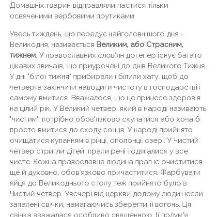
Домашніх тварин відправляли пастися тільки
освяченими вербовими прутиками.
Увесь тиждень, що передує найголовнішого дня -
Великодня, називається
Великим, або Страсним,
тижнем
. У православних слов'ян дотепер існує багато
цікавих звичаїв, що приурочені до днів Великого Тижня.
У дні "білої тижня" прибирали і білили хату, щоб до
четверга закінчити наводити чистоту в господарстві і
самому вмитися. Вважалося, що це принесе здоров'я
на цілий рік. У Великий четвер, який в народі називають
"чистим", потрібно обов'язково скупатися або хоча б
просто вмитися до сходу сонця. У народі прийнято
очищатися купанням в річці, ополонці, озері. У Чистий
четвер стригли дітей, прали речі і одягалися у все
чисте. Кожна православна людина прагне очиститися
ще й духовно, обов'язково причаститися. Фарбувати
яйця до Великоднього столу теж прийнято було в
Чистий четвер. Увечері від церкви додому люди несли
запалені свічки, намагаючись зберегти її вогонь. Ця
свічка вважалася особливо священною. Її полум'я