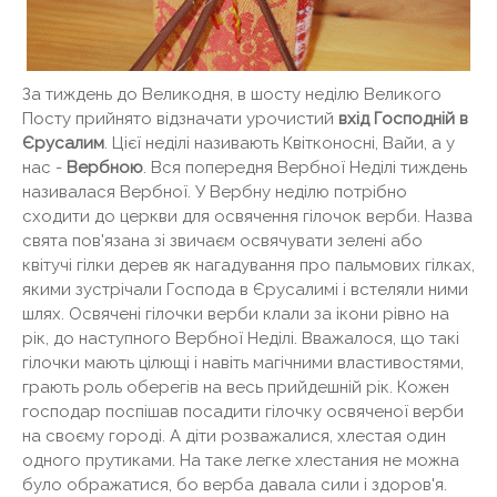
За тиждень до Великодня, в шосту неділю Великого
Посту прийнято відзначати урочистий
вхід Господній в
Єрусалим
. Цієї неділі називають Квітконосні, Вайи, а у
нас -
Вербною
. Вся попередня Вербної Неділі тиждень
називалася Вербної. У Вербну неділю потрібно
сходити до церкви для освячення гілочок верби. Назва
свята пов'язана зі звичаєм освячувати зелені або
квітучі гілки дерев як нагадування про пальмових гілках,
якими зустрічали Господа в Єрусалимі і встеляли ними
шлях. Освячені гілочки верби клали за ікони рівно на
рік, до наступного Вербної Неділі. Вважалося, що такі
гілочки мають цілющі і навіть магічними властивостями,
грають роль оберегів на весь прийдешній рік. Кожен
господар поспішав посадити гілочку освяченої верби
на своєму городі. А діти розважалися, хлестая один
одного прутиками. На таке легке хлестания не можна
було ображатися, бо верба давала сили і здоров'я.