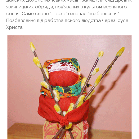
далеких дохристиянських часів і залишили слід древніх
язичницьких обрядів, пов'язаних з культом весняного
сонця. Саме слово "Пасха" означає "позбавлення".
Позбавлення від рабства всього людства через Ісуса
Христа.