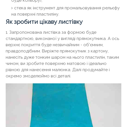
буде кольору);
стека як інструмент для промальовування рельєфу
на поверхні пластиліну.
Як зробити цікаву листівку
1. Запропонована листівка за формою буде
стандартною, виконаної у вигляді прямокутника. А ось
верхнє покриття буде незвичайним - об'ємним,
правдоподібним. Виріжте прямокутник з картону,
нанесіть дуже тонким шаром на нього пластилін, таким
чином, ви зробите поверхню матовою і ідеально
рівною для нанесення малюнка. Далі продумайте і
окремо змоделюймо всі деталі.