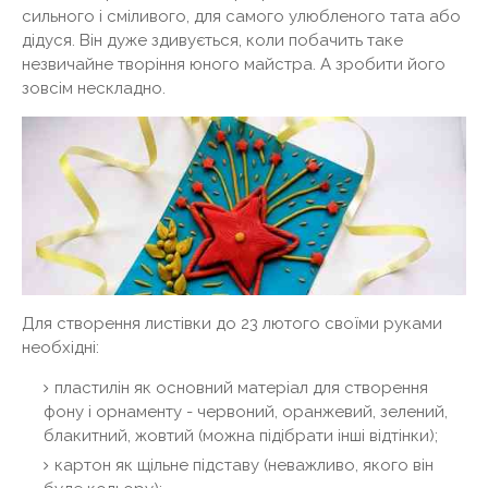
сильного і сміливого, для самого улюбленого тата або
дідуся. Він дуже здивується, коли побачить таке
незвичайне творіння юного майстра. А зробити його
зовсім нескладно.
Для створення листівки до 23 лютого своїми руками
необхідні:
пластилін як основний матеріал для створення
фону і орнаменту - червоний, оранжевий, зелений,
блакитний, жовтий (можна підібрати інші відтінки);
картон як щільне підставу (неважливо, якого він