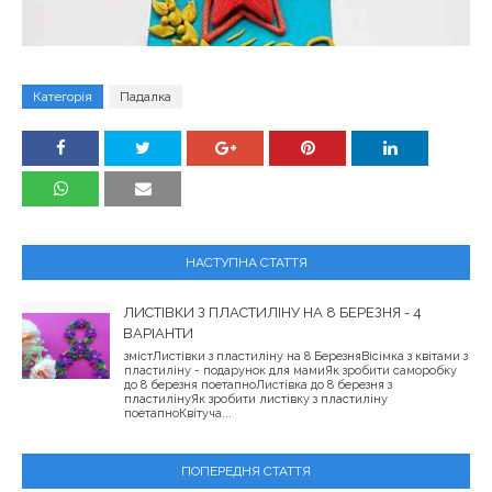
Категорія
Падалка
НАСТУПНА СТАТТЯ
ЛИСТІВКИ З ПЛАСТИЛІНУ НА 8 БЕРЕЗНЯ - 4
ВАРІАНТИ
змістЛистівки з пластиліну на 8 БерезняВісімка з квітами з
пластиліну - подарунок для мамиЯк зробити саморобку
до 8 березня поетапноЛистівка до 8 березня з
пластилінуЯк зробити листівку з пластиліну
поетапноКвітуча...
ПОПЕРЕДНЯ СТАТТЯ