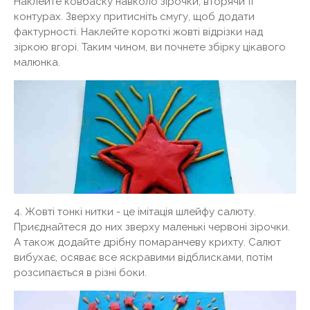
Наклейте ковбаску навколо зірочки, вторячи її
контурах. Зверху притисніть смугу, щоб додати
фактурності. Наклейте короткі жовті відрізки над
зіркою вгорі. Таким чином, ви почнете збірку цікавого
малюнка.
4. Жовті тонкі нитки - це імітація шлейфу салюту.
Приєднайтеся до них зверху маленькі червоні зірочки.
А також додайте дрібну помаранчеву крихту. Салют
вибухає, осяває все яскравими відблисками, потім
розсипається в різні боки.