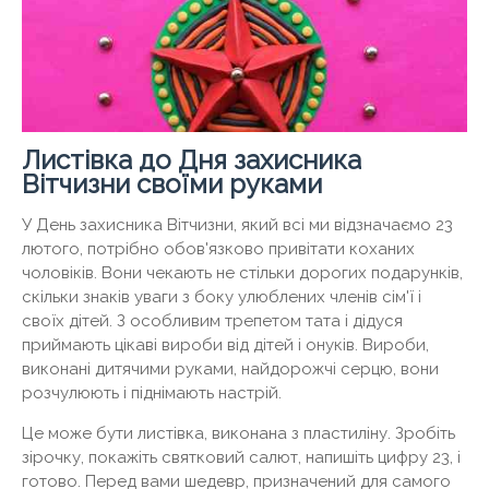
Листівка до Дня захисника
Вітчизни своїми руками
У День захисника Вітчизни, який всі ми відзначаємо 23
лютого, потрібно обов'язково привітати коханих
чоловіків. Вони чекають не стільки дорогих подарунків,
скільки знаків уваги з боку улюблених членів сім'ї і
своїх дітей. З особливим трепетом тата і дідуся
приймають цікаві вироби від дітей і онуків. Вироби,
виконані дитячими руками, найдорожчі серцю, вони
розчулюють і піднімають настрій.
Це може бути листівка, виконана з пластиліну. Зробіть
зірочку, покажіть святковий салют, напишіть цифру 23, і
готово. Перед вами шедевр, призначений для самого