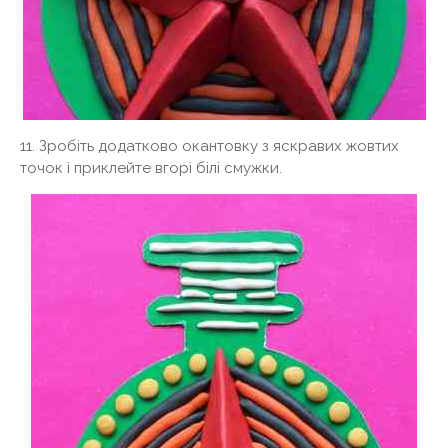
11. Зробіть додатково окантовку з яскравих жовтих
точок і приклейте вгорі білі смужки.