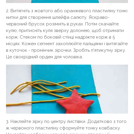
2. Витягніть з жовтого або оранжевого пластиліну тонкі
нитки для створення шлейфа салюту. Яскраво-
червоний брусок розімніть в руках. Потім скачайте
кулю, притисніть куля зверху долонею, щоб отримати
корж. Стеком по боковій стінці надріжте корж в 5
місцях. Кожен сегмент захоплюйте пальцями і витягайте
в куточок - промінчик зірочки. Зробіть п'ятикутну зірку.
Це своєрідний орден для чоловіка.
3. Наклейте зірку по центру листівки. Додатково з того
ж червоного пластиліну сформуйте тонку ковбаску.