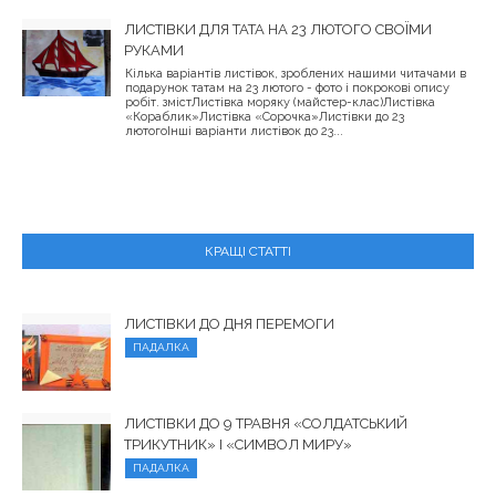
ЛИСТІВКИ ДЛЯ ТАТА НА 23 ЛЮТОГО СВОЇМИ
РУКАМИ
Кілька варіантів листівок, зроблених нашими читачами в
подарунок татам на 23 лютого - фото і покрокові опису
робіт. змістЛистівка моряку (майстер-клас)Листівка
«Кораблик»Листівка «Сорочка»Листівки до 23
лютогоІнші варіанти листівок до 23...
КРАЩІ СТАТТІ
ЛИСТІВКИ ДО ДНЯ ПЕРЕМОГИ
ПАДАЛКА
ЛИСТІВКИ ДО 9 ТРАВНЯ «СОЛДАТСЬКИЙ
ТРИКУТНИК» І «СИМВОЛ МИРУ»
ПАДАЛКА