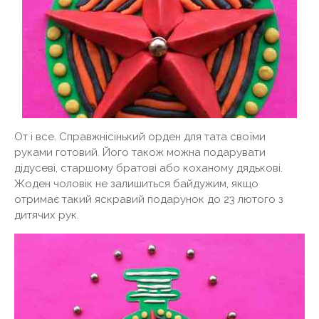
От і все. Справжнісінький орден для тата своїми
руками готовий. Його також можна подарувати
дідусеві, старшому братові або коханому дядькові.
Жоден чоловік не залишиться байдужим, якщо
отримає такий яскравий подарунок до 23 лютого з
дитячих рук.