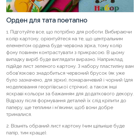
Орден для тата поетапно
1. Підготуйте все, що потрібно для роботи. Вибираючи
колір картону, орієнтуйтеся на те, що центральним
елементом ордена буде червона зірка, тому колір
фону повинен контрастувати з прикрасою. В цьому
випадку виріб буде виглядати виразно. Наприклад,
підійде лист зеленого картону. З набору пластиліну вам
обов'язково знадобиться червоний брусок (як уже
було зазначено, для зірки), помаранчевий і чорний (для
моделювання георгіївської стрічки), а також інші
яскраві кольори за бажанням для додаткового декору.
Відразу після формування деталей їх слід кріпити до
паперу, ще теплими і м'якими, щоб вони добре
трималися.
2. Візьміть обраний лист картону (чим щільніше буде
папір, тим краще).