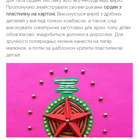
для тата орден, листівку або яку-небудь іншу виріб.
Пропонуємо змайструвати своїми руками
орден з
пластиліну на картоні.
Виконується виріб з дрібних
деталей у вигляді тонких ковбасок, а також слід
виконувати симетричні заготовки для зірки, тому дітям
обов'язково знадобиться допомога дорослих. Для
зручності попередньо можна нанести на папір
малюнок, а потім за шаблоном кріпити пластилінові
деталі.