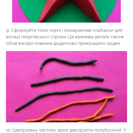
9. Сформуйте тонкі чорні і помаранчеві ковбаски для
імітації георгіївської стрічки. Ця важлива деталь також
обов'язково повинна додатково прикрашати орден.
10. Центральну частину зірки декорують полубусіной. У