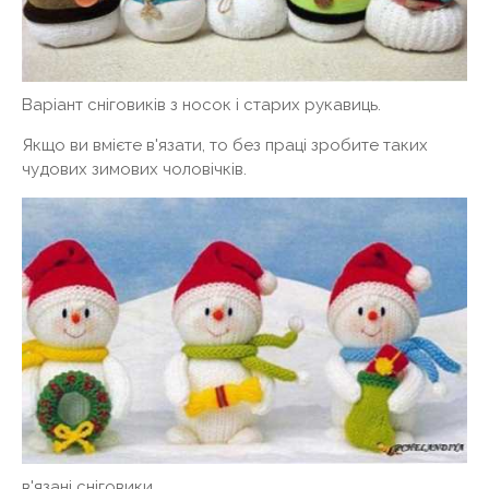
Варіант сніговиків з носок і старих рукавиць.
Якщо ви вмієте в'язати, то без праці зробите таких
чудових зимових чоловічків.
в'язані сніговики.