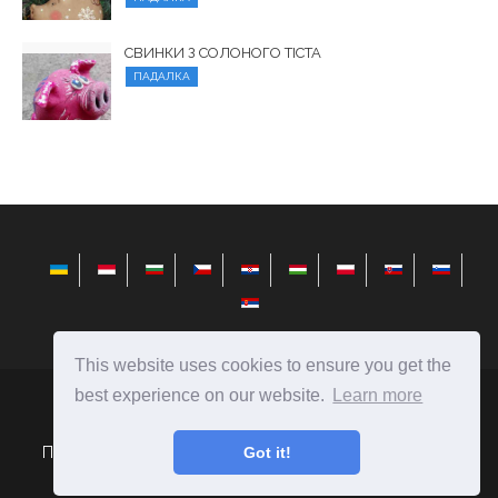
СВИНКИ З СОЛОНОГО ТІСТА
ПАДАЛКА
This website uses cookies to ensure you get the
best experience on our website.
Learn more
elysiandaisies.com
Ⓒ
2026
Got it!
Поради щодо вибору подарунків і створення їх своїми
руками.