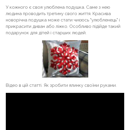
У кожного є своя улюблена подушка. Саме з нею
людина проводить третину свого життя. Красива
новорічна подушка може стати чиєюсь "улюбленець" і
прикрасити диван або ліжко. Особливо підійде такий
подарунок для дітей і старших людей.
Відео в цій статті. Як зробити ялинку своїми руками.