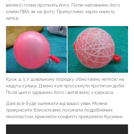
великої голки проткніть його. Потім наповнимо його
клеєм ПВА, як на фото. Припустимо через ємність
нитка.
Крок 4, 5 У довільному порядку обмотаємо ниткою на
надута кулька. Даємо кулі просохнути протягом доби.
Після цього здуваємо його і витягаємо з каркаса.
Далі все буде залежати від вашої уяви. Можна
прикрасити блискітками, посипати подрібненим
пінопластом, приклеїти конфетті, прикріпити бусинки.