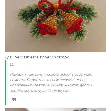
Дзвіночки і ялинові гілочки з бісеру.
Підказки. Напевно у кожної жінки є розсипані
намиста. Поройтесь в своїх "скарби" перед
новорічними святами. Візьміть шматок дроту і
зробіть ось такі чудові подарунки.