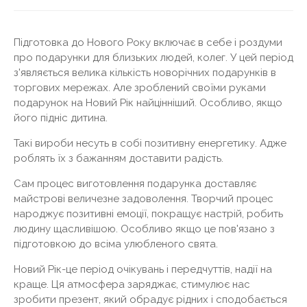
Підготовка до Нового Року включає в себе і роздуми
про подарунки для близьких людей, колег. У цей період
з'являється велика кількість новорічних подарунків в
торгових мережах. Але зроблений своїми руками
подарунок на Новий Рік найцінніший. Особливо, якщо
його підніс дитина.
Такі вироби несуть в собі позитивну енергетику. Адже
роблять їх з бажанням доставити радість.
Сам процес виготовлення подарунка доставляє
майстрові величезне задоволення. Творчий процес
народжує позитивні емоції, покращує настрій, робить
людину щасливішою. Особливо якщо це пов'язано з
підготовкою до всіма улюбленого свята.
Новий Рік-це період очікувань і передчуттів, надії на
краще. Ця атмосфера заряджає, стимулює нас
зробити презент, який обрадує рідних і сподобається