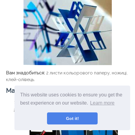
Вам знадобиться:
2 листи кольорового паперу, ножиці,
клей-олівець.
Майстер клас
This website uses cookies to ensure you get the
Розріжте кожен лист на 3 рівних частини.
best experience on our website.
Learn more
Візьміть одну частину і складіть навпіл.
Got it!