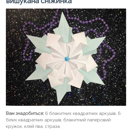
вишукана сніжинка
Вам знадобиться:
6 блакитних квадратних аркушів, 6
білих квадратних аркушів, блакитний паперовий
кружок, клей пва, страза.