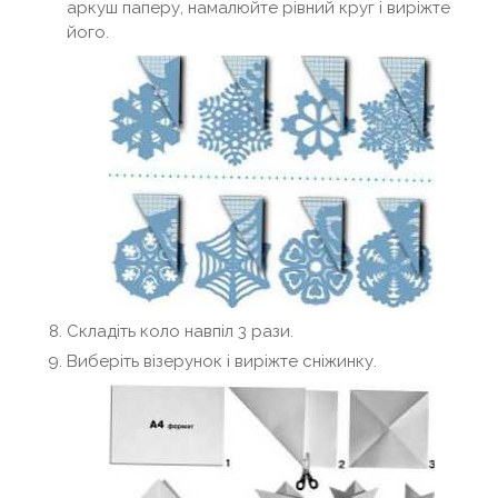
аркуш паперу, намалюйте рівний круг і виріжте
його.
Складіть коло навпіл 3 рази.
Виберіть візерунок і виріжте сніжинку.