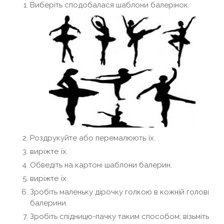
Виберіть сподобалася шаблони балерінок.
Роздрукуйте або перемалюють їх.
виріжте їх.
Обведіть на картоні шаблони балерин.
виріжте їх.
Зробіть маленьку дірочку голкою в кожній голові
балерини.
Зробіть спідницю-пачку таким способом: візьміть