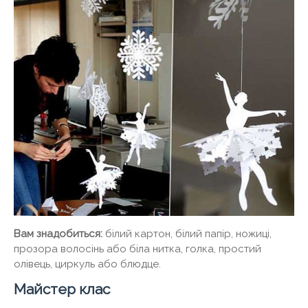
Вам знадобиться:
білий картон, білий папір, ножиці,
прозора волосінь або біла нитка, голка, простий
олівець, циркуль або блюдце.
Майстер клас