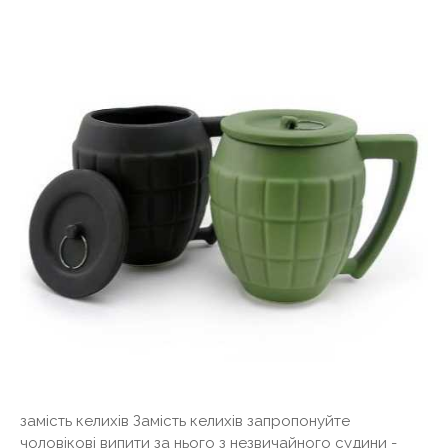
замість келихів Замість келихів запропонуйте
чоловікові випити за нього з незвичайного судини -