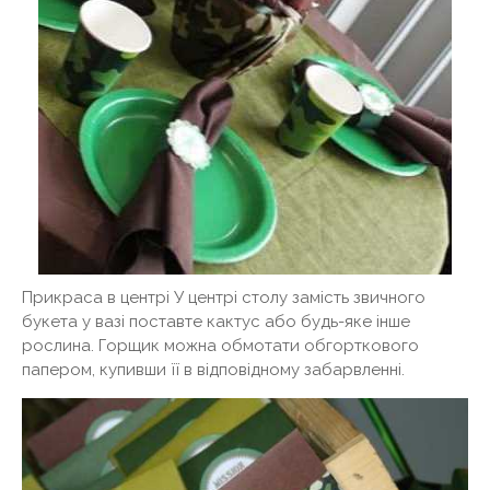
Прикраса в центрі У центрі столу замість звичного
букета у вазі поставте кактус або будь-яке інше
рослина. Горщик можна обмотати обгорткового
папером, купивши її в відповідному забарвленні.