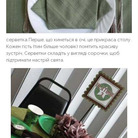
серветка Перше, що кинеться в очі, це прикраса столу.
Кожен гість (тим більше чоловік) помітить красиву
зустріч. Серветки складіть у вигляді сорочки, щоб
підтримати настрій свята.