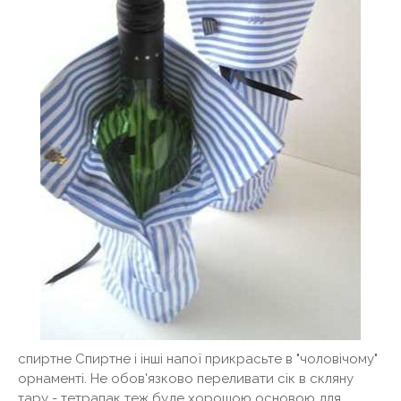
спиртне Спиртне і інші напої прикрасьте в "чоловічому"
орнаменті. Не обов'язково переливати сік в скляну
тару - тетрапак теж буде хорошою основою для