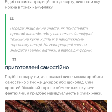
Відмінна заміна традиційного десерту, виконати яку
можна в тонах камуфляжу.
Порада: Якщо ви не знаєте, як приготувати
простий капкейк, або у вас немає відповідної
техніки на кухні, купіть їх в найближчому
торговому центрі. На Напередодні свят ви
знайдете і зелені відтінки, а відповідні форми.
приготовлені самостійно
Подібні подарунки, які показані вище, можна зробити
самостійно з тих же цукерок або шоколад. Самі
простий бісквітний торт не обмежиться скупими
фантазіями, а придбає індивідуальність в руках жінки.