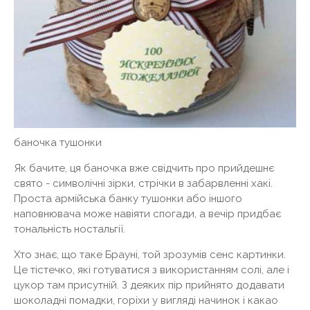
баночка тушонки
Як бачите, ця баночка вже свідчить про прийдешнє
свято - символічні зірки, стрічки в забарвленні хакі.
Проста армійська банку тушонки або іншого
наповнювача може навіяти спогади, а вечір придбає
тональність ностальгії.
Хто знає, що таке Брауні, той зрозумів сенс картинки.
Це тістечко, які готуватися з використанням солі, але і
цукор там присутній. З деяких пір прийнято додавати
шоколадні помадки, горіхи у вигляді начинок і какао