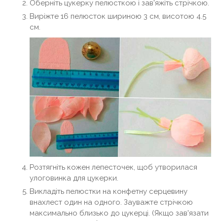
Оберніть цукерку пелюсткою і зав'яжіть стрічкою.
Виріжте 16 пелюсток шириною 3 см, висотою 4.5
см.
Розтягніть кожен лепесточек, щоб утворилася
улоговинка для цукерки.
Викладіть пелюстки на конфетну серцевину
внахлест один на одного. Зауважте стрічкою
максимально близько до цукерці. (Якщо зав'язати