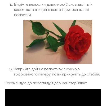
Виріжте пелюстки довжиною 7 см, змастіть їх
клеєм, вставте дріт в центр і притисніть інші
пелюстки.
Закрийте дріт на пелюстках смужкою
гофрованого паперу, потім прикрутіть до стебла.
Рекомендую до перегляду відео майстер-клас!