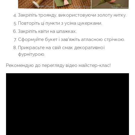
Закріпіть троянду, використовуючи золоту нитку.
Повторіть ці пункти з усіма цукерками.
Закріпіть квіти на шпажках.
Сформуйте букет і зав'яжіть атласною стрічкою.
Прикрасьте на свій смак декоративної
фурнітурою.
Рекомендую до перегляду відео майстер-клас!