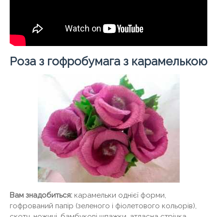
Роза з гофробумага з карамелькою
Вам знадобиться:
карамельки однієї форми,
гофрований папір (зеленого і фіолетового кольорів),
скотч, ножиці, бамбукові шпажки, атласна стрічка,