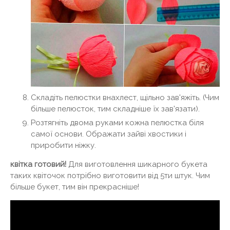
Складіть пелюстки внахлест, щільно зав'яжіть. (Чим
більше пелюсток, тим складніше їх зав'язати).
Розтягніть двома руками кожна пелюстка біля
самої основи. Ображати зайві хвостики і
приробити ніжку.
квітка готовий!
Для виготовлення шикарного букета
таких квіточок потрібно виготовити від 5ти штук. Чим
більше букет, тим він прекрасніше!