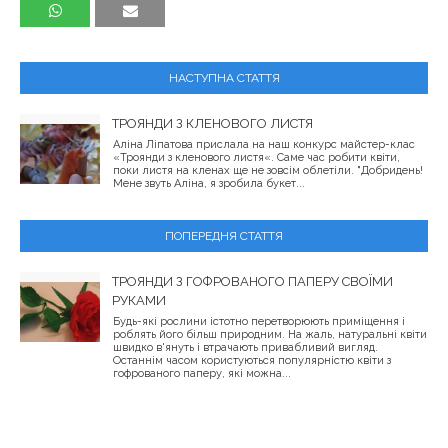
НАСТУПНА СТАТТЯ
ТРОЯНДИ З КЛЕНОВОГО ЛИСТЯ
Аліна Ліпатова прислала на наш конкурс майстер-клас
«Троянди з кленового листя«. Саме час робити квіти,
поки листя на кленах ще не зовсім облетіли. "Добридень!
Мене звуть Аліна, я зробила букет...
ПОПЕРЕДНЯ СТАТТЯ
ТРОЯНДИ З ГОФРОВАНОГО ПАПЕРУ СВОЇМИ
РУКАМИ
Будь-які рослини істотно перетворюють приміщення і
роблять його більш природним. На жаль, натуральні квіти
швидко в'януть і втрачають привабливий вигляд.
Останнім часом користуються популярністю квіти з
гофрованого паперу, які можна...