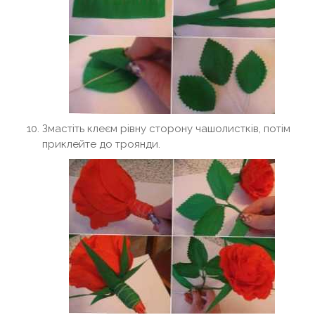
Змастіть клеєм рівну сторону чашолистків, потім
приклейте до троянди.