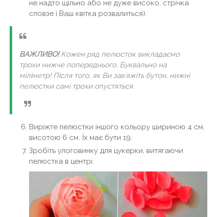
не надто щільно або не дуже високо, стрічка
сповзе і Ваш квітка розвалиться).
ВАЖЛИВО!
Кожен ряд пелюсток викладаємо
трохи нижче попереднього. Буквально на
міліметр! Після того, як Ви зав'яжіть бутон, нижні
пелюстки самі трохи опустяться.
Виріжте пелюстки іншого кольору шириною 4 см,
висотою 6 см. Їх має бути 19.
Зробіть улоговинку для цукерки, витягаючи
пелюстка в центрі.