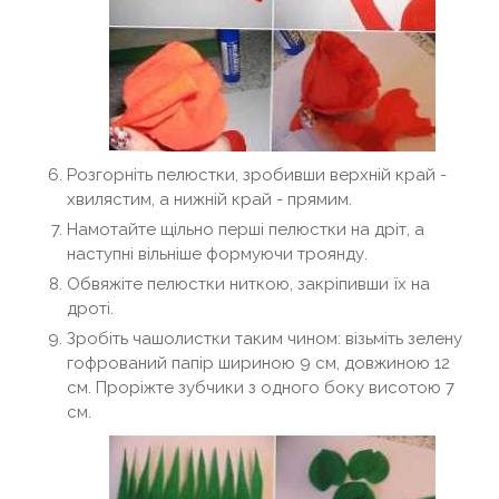
Розгорніть пелюстки, зробивши верхній край -
хвилястим, а нижній край - прямим.
Намотайте щільно перші пелюстки на дріт, а
наступні вільніше формуючи троянду.
Обвяжіте пелюстки ниткою, закріпивши їх на
дроті.
Зробіть чашолистки таким чином: візьміть зелену
гофрований папір шириною 9 см, довжиною 12
см. Проріжте зубчики з одного боку висотою 7
см.