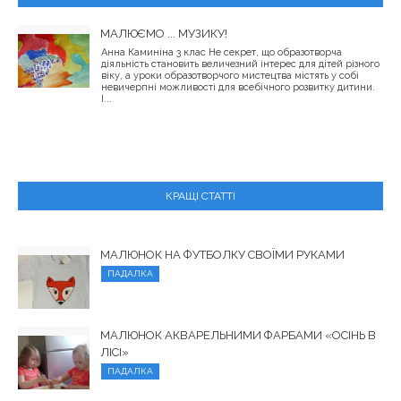
МАЛЮЄМО ... МУЗИКУ!
Анна Каминіна 3 клас Не секрет, що образотворча
діяльність становить величезний інтерес для дітей різного
віку, а уроки образотворчого мистецтва містять у собі
невичерпні можливості для всебічного розвитку дитини.
І...
КРАЩІ СТАТТІ
МАЛЮНОК НА ФУТБОЛКУ СВОЇМИ РУКАМИ
ПАДАЛКА
МАЛЮНОК АКВАРЕЛЬНИМИ ФАРБАМИ «ОСІНЬ В
ЛІСІ»
ПАДАЛКА