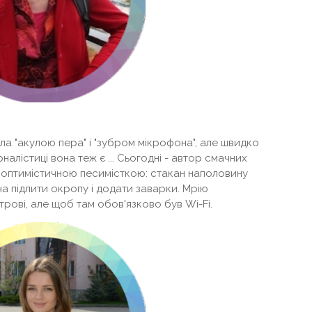
ла "акулою пера" і "зубром мікрофона", але швидко
рналістиці вона теж є ... Сьогодні - автор смачних
е оптимістичною песимісткою: стакан наполовину
а підлити окропу і додати заварки. Мрію
рові, але щоб там обов'язково був Wi-Fi.