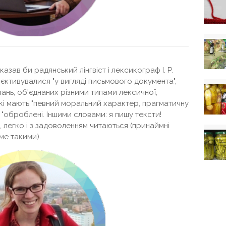
казав би радянський лінгвіст і лексикограф І. Р.
'єктивувалися "у вигляді письмового документа",
ань, об'єднаних різними типами лексичної,
 які мають "певний моральний характер, прагматичну
 "оброблені. Іншими словами: я пишу тексти!
в, легко і з задоволенням читаються (принаймні
ме такими).