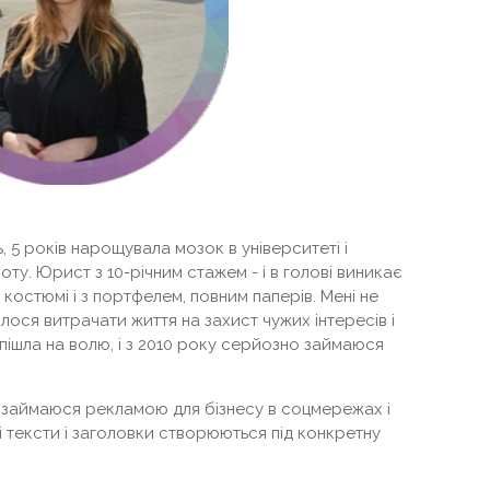
ть, 5 років нарощувала мозок в університеті і
у. Юрист з 10-річним стажем - і в голові виникає
 костюмі і з портфелем, повним паперів. Мені не
ілося витрачати життя на захист чужих інтересів і
пішла на волю, і з 2010 року серйозно займаюся
ів займаюся рекламою для бізнесу в соцмережах і
сі тексти і заголовки створюються під конкретну