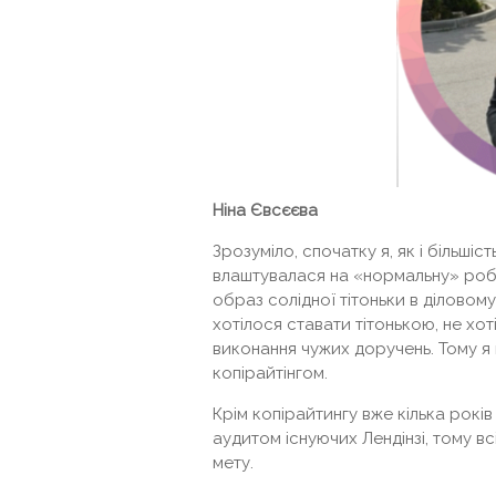
Ніна Євсєєва
Зрозуміло, спочатку я, як і більшіс
влаштувалася на «нормальну» робот
образ солідної тітоньки в діловому
хотілося ставати тітонькою, не хот
виконання чужих доручень. Тому я 
копірайтінгом.
Крім копірайтингу вже кілька рок
аудитом існуючих Лендінзі, тому в
мету.