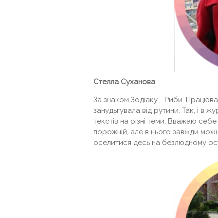
Стелла Суханова
За знаком Зодіаку - Риби. Працюва
занудьгувала від рутини. Так, і в жу
текстів на різні теми. Вважаю себ
порожній, але в нього завжди можн
оселитися десь на безлюдному ост