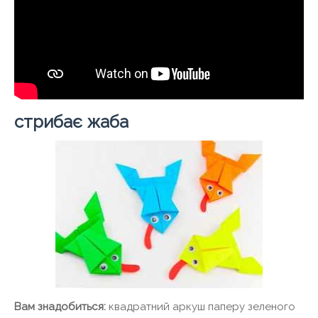
стрибає жаба
Вам знадобиться:
квадратний аркуш паперу зеленого