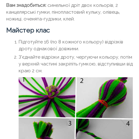
Вам знадобиться:
синельної дріт двох кольорів, 2
канцелярські гумки, пінопластовий кульку, олівець,
ножиці, оченята-гудзики, клей.
Майстер клас
Підготуйте 16 (по 8 кожного кольору) відрізків
дроту однакової довжини.
З'єднайте відрізки дроту, чергуючи кольору, потім
у верхній частині закріпіть гумкою, відступивши від
краю 2 см.