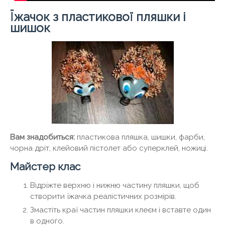
Їжачок з пластикової пляшки і
шишок
Вам знадобиться:
пластикова пляшка, шишки, фарби,
чорна дріт, клейовий пістолет або суперклей, ножиці.
Майстер клас
Відріжте верхню і нижню частину пляшки, щоб
створити їжачка реалістичних розмірів.
Змастіть краї частин пляшки клеєм і вставте один
в одного.