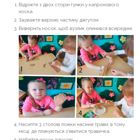
Відріжте з двох сторін гумки у капронового
носка.
Зауважте верхню частину джгутом.
Виверніть носок, щоб вузлик опинився всередині.
Насипте 3 столові ложки насіння трави, в тому
місці, де плануються з'явитися травичка.
Набейте носок тирсою.