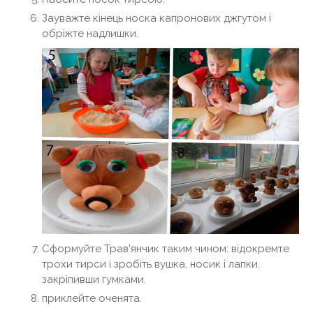
Зауважте кінець носка капронових джгутом і
обріжте надлишки.
Сформуйте Трав'янчик таким чином: відокремте
трохи тирси і зробіть вушка, носик і лапки,
закріпивши гумками.
приклейте оченята.