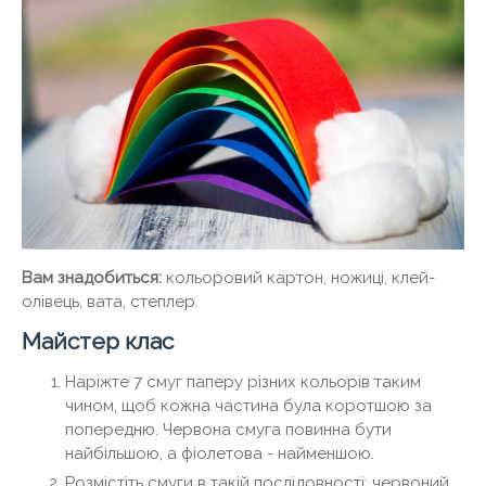
Вам знадобиться:
кольоровий картон, ножиці, клей-
олівець, вата, степлер.
Майстер клас
Наріжте 7 смуг паперу різних кольорів таким
чином, щоб кожна частина була коротшою за
попередню. Червона смуга повинна бути
найбільшою, а фіолетова - найменшою.
Розмістіть смуги в такій послідовності: червоний,