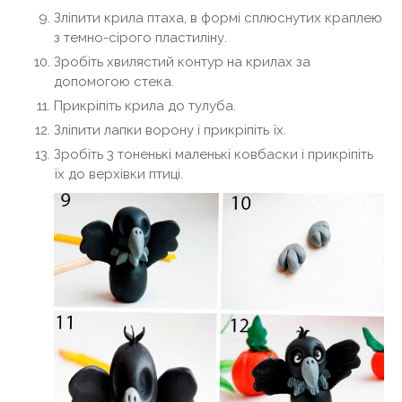
Зліпити крила птаха, в формі сплюснутих краплею
з темно-сірого пластиліну.
Зробіть хвилястий контур на крилах за
допомогою стека.
Прикріпіть крила до тулуба.
Зліпити лапки ворону і прикріпіть їх.
Зробіть 3 тоненькі маленькі ковбаски і прикріпіть
їх до верхівки птиці.