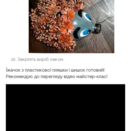
Закріпіть виріб лаком.
Їжачок з пластикової пляшки і шишок готовий!
Рекомендую до перегляду відео майстер-клас!