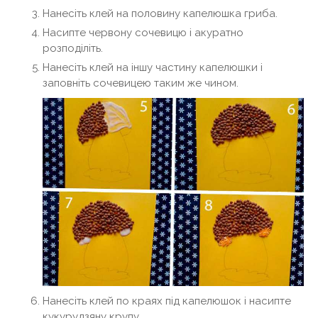
Нанесіть клей на половину капелюшка гриба.
Насипте червону сочевицю і акуратно
розподіліть.
Нанесіть клей на іншу частину капелюшки і
заповніть сочевицею таким же чином.
Нанесіть клей по краях під капелюшок і насипте
кукурудзяну крупу.