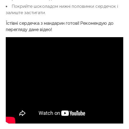
Покрийте шоколадом нижні половинки сердечок і
залиште застигати.
Їстівні сердечка з мандарин готові! Рекомендую до
перегляду дане відео!