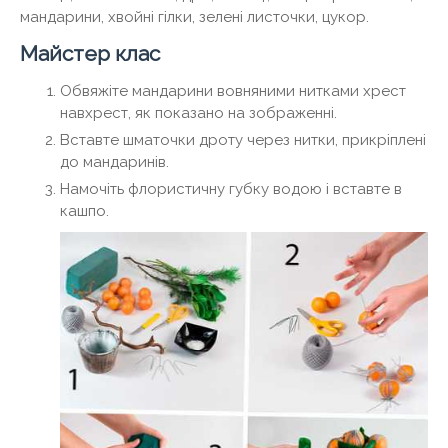
мандарини, хвойні гілки, зелені листочки, цукор.
Майстер клас
Обвяжіте мандарини вовняними нитками хрест
навхрест, як показано на зображенні.
Вставте шматочки дроту через нитки, прикріплені
до мандаринів.
Намочіть флористичну губку водою і вставте в
кашпо.