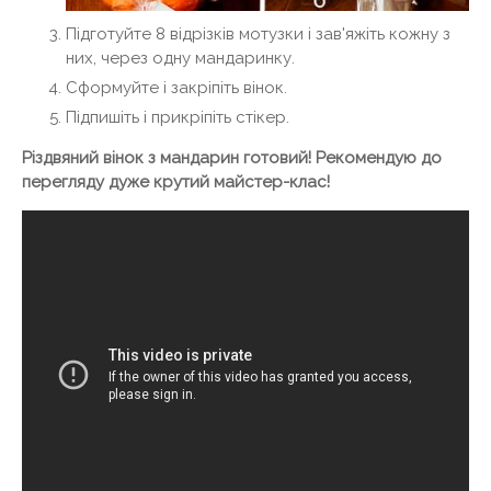
Підготуйте 8 відрізків мотузки і зав'яжіть кожну з
них, через одну мандаринку.
Сформуйте і закріпіть вінок.
Підпишіть і прикріпіть стікер.
Різдвяний вінок з мандарин готовий! Рекомендую до
перегляду дуже крутий майстер-клас!