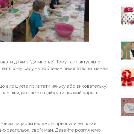
ати дітям з "дитинства". Тому так і актуально
 дитячому саду - улюбленим вихователям, мамам,
якщо вирішуєте привітати няньку або виховательку)
ам швидко і легко підібрати цікавий варіант
я юним лицарям належить привітати не тільки
 виховательок, своїх мам. Давайте розглянемо