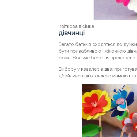
Квіткова вісімка
дівчинці
Багато батьків сходяться до думк
бути привабливою і жіночною дівчи
років. Восьме березня прекрасно
Вибору у кавалерів два: приготу
дбайливо підготовлене мамою і та