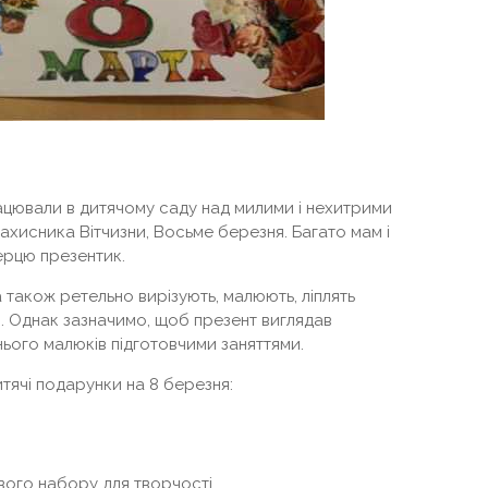
рацювали в дитячому саду над милими і нехитрими
ахисника Вітчизни, Восьме березня. Багато мам і
серцю презентик.
а також ретельно вирізують, малюють, ліплять
. Однак зазначимо, щоб презент виглядав
нього малюків підготовчими заняттями.
итячі подарунки на 8 березня:
ого набору для творчості.