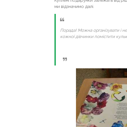
Куплені подарунки залежать від рі
ми відзначимо далі.
Порада! Можна організувати і н
кожної дівчинки помістити куль