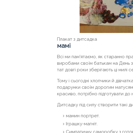
Плакат з дитсадка
мамі
Всі ми пам'ятаємо, як старанно п
виробами своїм батькам на День з
тат довгі роки зберігають ці милі 
Тому і сьогодні хлопчики й дівчатк
подарунки своїм дорогим матусям
красиво, потрібно підготувати до 
Дитсадку під силу створити такі д
мамин портрет.
Іграшку-магніт.
Симпатичну саморобку з готов