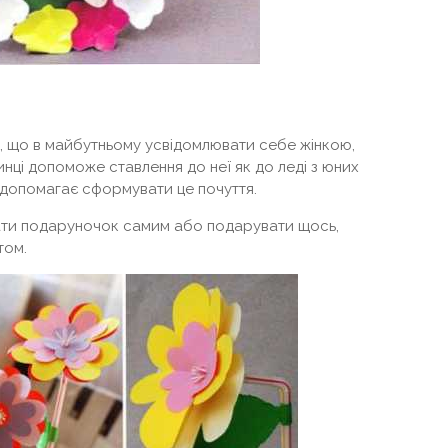
и, що в майбутньому усвідомлювати себе жінкою,
нці допоможе ставлення до неї як до леді з юних
 допомагає сформувати це почуття.
вати подаруночок самим або подарувати щось,
том.