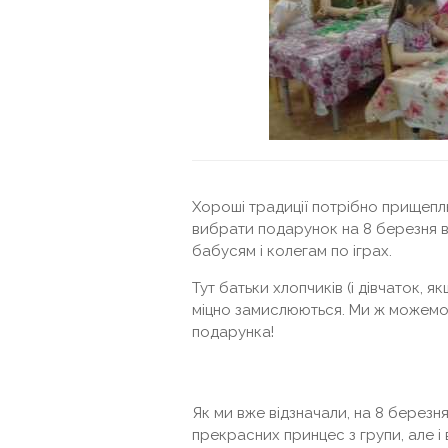
Хороші традиції потрібно прищеплюв
вибрати подарунок на 8 березня в
бабусям і колегам по іграх.
Тут батьки хлопчиків (і дівчаток, 
міцно замислюються. Ми ж можемо в
подарунка!
Як ми вже відзначали, на 8 березн
прекрасних принцес з групи, але і