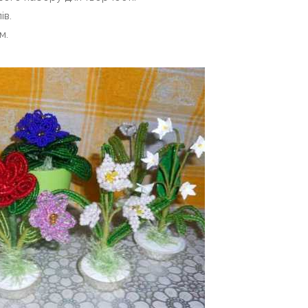
ів.
м.