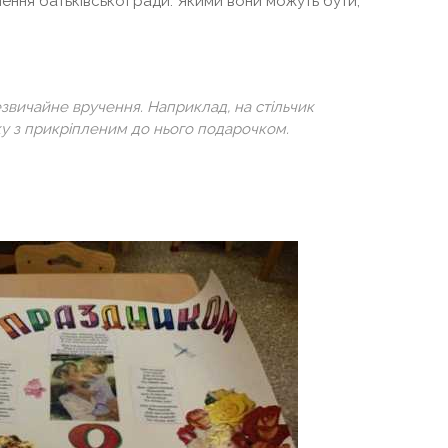
шення батьківської ради. Якими вони можуть бути,
езвичайне вручення. Наприклад, на стільчик
ку з прикріпленим до нього подарочком.