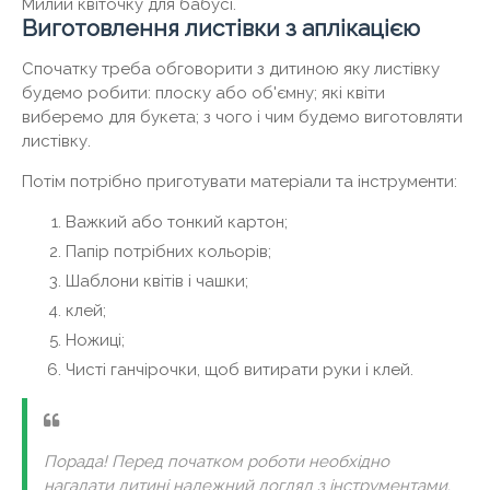
Милий квіточку для бабусі.
Виготовлення листівки з аплікацією
Спочатку треба обговорити з дитиною яку листівку
будемо робити: плоску або об'ємну; які квіти
виберемо для букета; з чого і чим будемо виготовляти
листівку.
Потім потрібно приготувати матеріали та інструменти:
Важкий або тонкий картон;
Папір потрібних кольорів;
Шаблони квітів і чашки;
клей;
Ножиці;
Чисті ганчірочки, щоб витирати руки і клей.
Порада! Перед початком роботи необхідно
нагадати дитині належний догляд з інструментами.