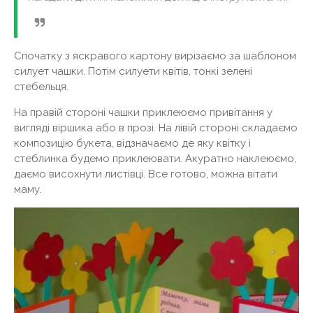
Спочатку з яскравого картону вирізаємо за шаблоном
силует чашки. Потім силуети квітів, тонкі зелені
стебельця.
На правій стороні чашки приклеюємо привітання у
вигляді віршика або в прозі. На лівій стороні складаємо
композицію букета, відзначаємо де яку квітку і
стеблинка будемо приклеювати. Акуратно наклеюємо,
даємо висохнути листівці. Все готово, можна вітати
маму.