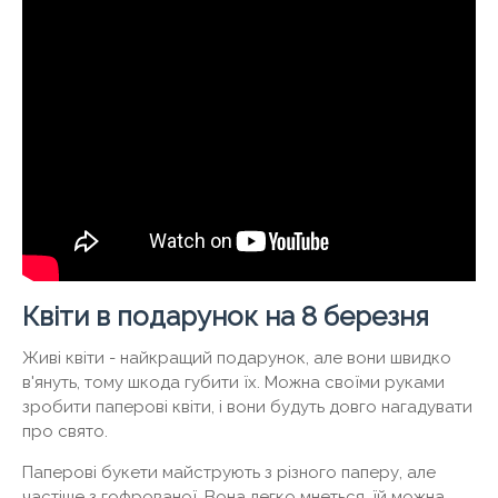
Квіти в подарунок на 8 березня
Живі квіти - найкращий подарунок, але вони швидко
в'януть, тому шкода губити їх. Можна своїми руками
зробити паперові квіти, і вони будуть довго нагадувати
про свято.
Паперові букети майструють з різного паперу, але
частіше з гофрованої. Вона легко мнеться, їй можна