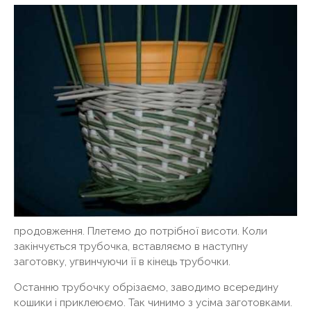
продовження. Плетемо до потрібної висоти. Коли
закінчується трубочка, вставляємо в наступну
заготовку, угвинчуючи її в кінець трубочки.
Останню трубочку обрізаємо, заводимо всередину
кошики і приклеюємо. Так чинимо з усіма заготовками.