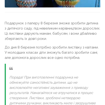
Подарунок з паперу 8 березня зможе зробити дитина
з дитячого саду, під невеликим керівництвом дорослих.
Ці листівки дарують мамам, бабусям, і вони дбайливо
зберігають їх довгі роки.
До дня 8 березня потрібно зробити листівку з квітами.
У молодших класах діти зможуть багато зробити самі,
але допомога дорослих все одно потрібна.
Порада! При виготовленні подарунка не
обмежуйте самостійність дитини, що не
висловлюйте негативні зауваження з приводу
результатів. Намагайтеся не втручатися в процес
створення. Листівки, зроблені нетвердою
дитячими ручками, викликають миле і зворушливе