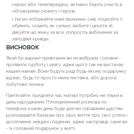
серіал або телепередачу, активно беріть участь в
обговоренні сюжету і героїв.
На ніч побажайте мамі приємних снів, поцілуйте її,
обійміть, скажіть, як сильно любите і цінуєте їй,
дякуйте цю жінку за все, попросіть вибачення за
заподіяні кривди.
висновок
Який би варіант привітання ви не вибрали, головне -
проявити турботу і увагу, адже цього так не вистачає
нашим мамам. Вони будуть раді будь-якому подарунку
від вас, будь то просто мила листівка, або дорога
побутова техніка.
Пам'ятайте, приділяти час матері потрібно не тільки в
день народження. П'ятихвилинний розмова по
телефону кожен день буде для неї справжнім щастям,
розповідайте батькам про своє життя, про свої успіхи і
досягнення, невдачі і падіннях, адже, насправді, саме ви
- їх головний подарунок у житті.