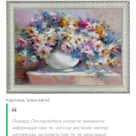
Картина "ніжні квіти"
Порада: Постарайтеся хитрістю виманити
інформацію про те, чого не вистачає матері,
наприклад, розкажіть про те, як одна ваша