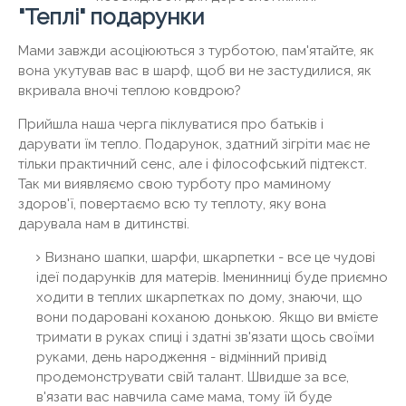
"Теплі" подарунки
Мами завжди асоціюються з турботою, пам'ятайте, як
вона укутував вас в шарф, щоб ви не застудилися, як
вкривала вночі теплою ковдрою?
Прийшла наша черга піклуватися про батьків і
дарувати їм тепло. Подарунок, здатний зігріти має не
тільки практичний сенс, але і філософський підтекст.
Так ми виявляємо свою турботу про маминому
здоров'ї, повертаємо всю ту теплоту, яку вона
дарувала нам в дитинстві.
Визнано шапки, шарфи, шкарпетки - все це чудові
ідеї подарунків для матерів. Іменинниці буде приємно
ходити в теплих шкарпетках по дому, знаючи, що
вони подаровані коханою донькою. Якщо ви вмієте
тримати в руках спиці і здатні зв'язати щось своїми
руками, день народження - відмінний привід
продемонструвати свій талант. Швидше за все,
в'язати вас навчила саме мама, тому їй буде