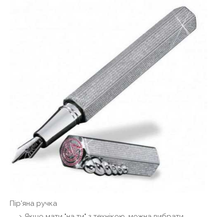
Пір'яна ручка
Якщо мати "на ти" з технікою, можна вибрати