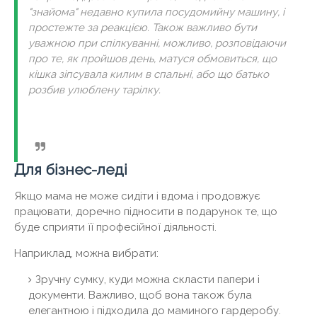
"знайома" недавно купила посудомийну машину, і
простежте за реакцією. Також важливо бути
уважною при спілкуванні, можливо, розповідаючи
про те, як пройшов день, матуся обмовиться, що
кішка зіпсувала килим в спальні, або що батько
розбив улюблену тарілку.
Для бізнес-леді
Якщо мама не може сидіти і вдома і продовжує
працювати, доречно підносити в подарунок те, що
буде сприяти її професійної діяльності.
Наприклад, можна вибрати:
Зручну сумку, куди можна скласти папери і
документи. Важливо, щоб вона також була
елегантною і підходила до маминого гардеробу.