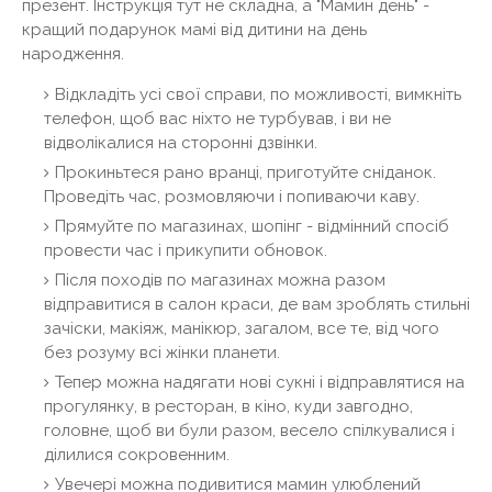
презент. Інструкція тут не складна, а "Мамин день" -
кращий подарунок мамі від дитини на день
народження.
Відкладіть усі свої справи, по можливості, вимкніть
телефон, щоб вас ніхто не турбував, і ви не
відволікалися на сторонні дзвінки.
Прокиньтеся рано вранці, приготуйте сніданок.
Проведіть час, розмовляючи і попиваючи каву.
Прямуйте по магазинах, шопінг - відмінний спосіб
провести час і прикупити обновок.
Після походів по магазинах можна разом
відправитися в салон краси, де вам зроблять стильні
зачіски, макіяж, манікюр, загалом, все те, від чого
без розуму всі жінки планети.
Тепер можна надягати нові сукні і відправлятися на
прогулянку, в ресторан, в кіно, куди завгодно,
головне, щоб ви були разом, весело спілкувалися і
ділилися сокровенним.
Увечері можна подивитися мамин улюблений