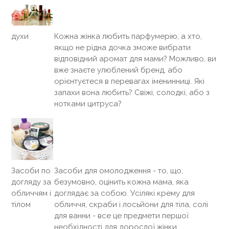
Кожна жінка любить парфумерію, а хто,
духи
якщо не рідна дочка зможе вибрати
відповідний аромат для мами? Можливо, ви
вже знаєте улюблений бренд, або
орієнтуєтеся в перевагах іменинниці. Які
запахи вона любить? Свіжі, солодкі, або з
нотками цитруса?
Засоби по
Засоби для омолодження - то, що,
догляду за
безумовно, оцінить кожна мама, яка
обличчям і
доглядає за собою. Усілякі крему для
тілом
обличчя, скраби і лосьйони для тіла, солі
для ванни - все це предмети першої
необхідності для дорослої жінки.