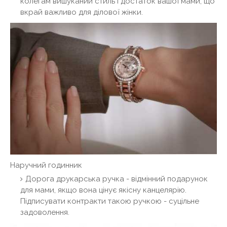
колегам вишуканий стиль і достаток вашої мами, що
вкрай важливо для ділової жінки.
Наручний годинник
Дорога друкарська ручка - відмінний подарунок
для мами, якщо вона цінує якісну канцелярію.
Підписувати контракти такою ручкою - суцільне
задоволення.