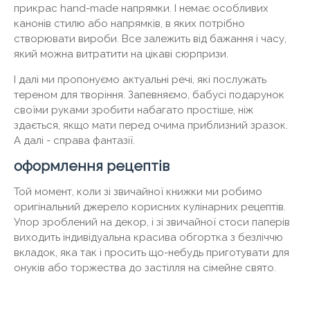
прикрас hand-made напрямки. І немає особливих
канонів стилю або напрямків, в яких потрібно
створювати вироби. Все залежить від бажання і часу,
який можна витратити на цікаві сюрпризи.
І далі ми пропонуємо актуальні речі, які послужать
тереном для творіння. Запевняємо, бабусі подарунок
своїми руками зробити набагато простіше, ніж
здається, якщо мати перед очима приблизний зразок.
А далі - справа фантазії.
оформлення рецептів
Той момент, коли зі звичайної книжки ми робимо
оригінальний джерело корисних кулінарних рецептів.
Упор зроблений на декор, і зі звичайної стоси паперів
виходить індивідуальна красива обгортка з безліччю
вкладок, яка так і просить що-небудь приготувати для
онуків або торжества до застілля на сімейне свято.