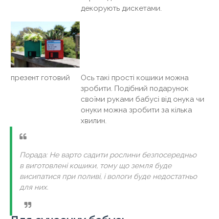
декорують дискетами.
презент готовий
Ось такі прості кошики можна
зробити. Подібний подарунок
своїми руками бабусі від онука чи
онуки можна зробити за кілька
хвилин.
Порада: Не варто садити рослини безпосередньо
в виготовлені кошики, тому що земля буде
висипатися при поливі, і вологи буде недостатньо
для них.