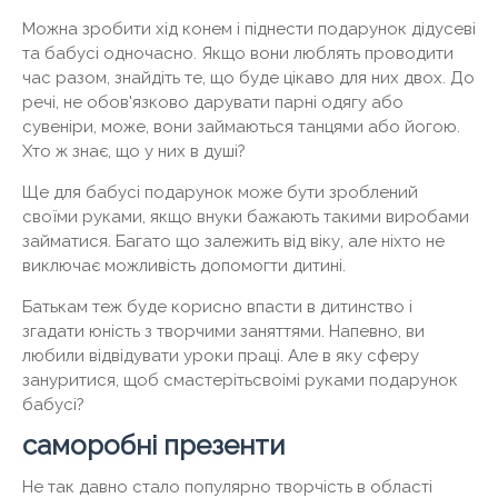
Можна зробити хід конем і піднести подарунок дідусеві
та бабусі одночасно. Якщо вони люблять проводити
час разом, знайдіть те, що буде цікаво для них двох. До
речі, не обов'язково дарувати парні одягу або
сувеніри, може, вони займаються танцями або йогою.
Хто ж знає, що у них в душі?
Ще для бабусі подарунок може бути зроблений
своїми руками, якщо внуки бажають такими виробами
займатися. Багато що залежить від віку, але ніхто не
виключає можливість допомогти дитині.
Батькам теж буде корисно впасти в дитинство і
згадати юність з творчими заняттями. Напевно, ви
любили відвідувати уроки праці. Але в яку сферу
зануритися, щоб смастерітьсвоімі руками подарунок
бабусі?
саморобні презенти
Не так давно стало популярно творчість в області