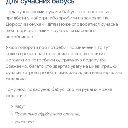
Для сучасних бабусь
Подарунок своїми руками бабусі на ін достатньо
придбати у майстри або зробити на замовлення.
Дорослим онукам і дітям може сподобатися сучасна
ідея творчості, іншим - рукоділля масового
виробництва.
Якщо говорити про потреби і призначення, то тут
кожен презент варто правильно співвідносити і
зіставляти з потребами одержувача подарунка.
Вважаємо, багато хто звертав увагу на цікаві іграшки і
сучасні хитрощі речей, в яких закладена нематеріальна
складова.
Тому іноді подарунок бабусі своїми руками можна
скласти з:
часу;
Правильно підібраного слогана;
упаковки;