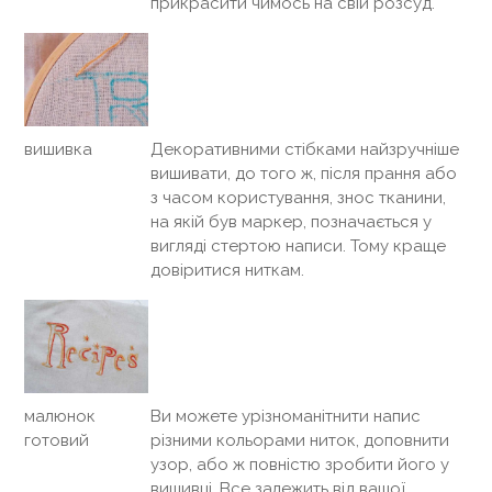
прикрасити чимось на свій розсуд.
вишивка
Декоративними стібками найзручніше
вишивати, до того ж, після прання або
з часом користування, знос тканини,
на якій був маркер, позначається у
вигляді стертою написи. Тому краще
довіритися ниткам.
малюнок
Ви можете урізноманітнити напис
готовий
різними кольорами ниток, доповнити
узор, або ж повністю зробити його у
вишивці. Все залежить від вашої