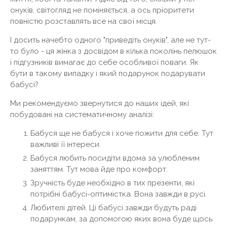
онуків, світогляд не поміняється, а ось пріоритети
повністю розставлять все на свої місця.
І досить начебто одного "приведіть онуків", але не тут-
то було - ця жінка з досвідом в кілька поколінь пелюшок
і підгузників вимагає до себе особливої ​​поваги. Як
бути в такому випадку і який подарунок подарувати
бабусі?
Ми рекомендуємо звернутися до наших ідей, які
побудовані на систематичному аналізі:
Бабуся ще не бабуся і хоче пожити для себе. Тут
важливі її інтереси.
Бабуся любить посидіти вдома за улюбленим
заняттям. Тут мова йде про комфорт.
Зручність буде необхідно в тих презенти, які
потрібні бабусі-оптимістка. Вона завжди в русі.
Любителі дітей. Ці бабусі завжди будуть раді
подарункам, за допомогою яких вона буде щось