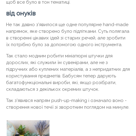
щоб все було в тон тематиці.
від онуків
Не так давно з'явилося ще одне популярне hand-made
напрямок, яке створено було підлітками. Суть полягала
в створенні цікавих ідей зі старих речей, але зробити
їх потрібно було за допомогою одного інструмента.
Так стало модним робити мініатюрні штучки для
дорослих, які служили їм сувенірами, але не з
підручних або куплених матеріалів, а з непридатних для
користування предметів. Бабусям тепер дарують
багатофункціональні вироби, які, якщо розібрати,
складаються з декількох окремих штучок.
Так з'явився напрям push-up-making і означало воно -
створення нової течії зі зворотним поглядом на минуле.