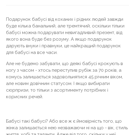
Подарунок бабусі від коханих і рідних людей завжди
буде кілька банальний, але тремтячий, оскільки тільки
бабусі можна подарувати невигадливий презент, від
якого вона буде без розуму. А якщо подарунок
дарують внуки і правнуки, це найкращий подарунок
для бабусі на все часи.
Але не будемо забувати, що деякі бабусі крокують в
ногу з часом - хтось переступив рубіж за 70 років, а
комусь залишається задовольнятися 45 річним віком,
але новим довічним статусом. І якщо вибирати
сюрпризи, то тільки з асортименту потрібних і
корисних речей.
Бабусі такі бабусі? Або все ж є ймовірність того, що
жінка залишається нею незважаючи ні на що - вік, стиль
життя, хобі та таланти. Адже від того, скільки у неї