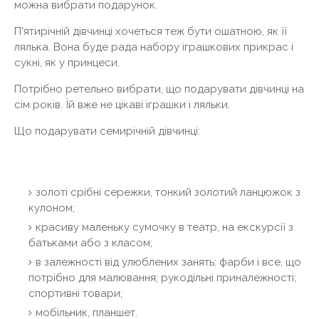
можна вибрати подарунок.
П'ятирічній дівчинці хочеться теж бути ошатною, як її
лялька. Вона буде рада набору іграшкових прикрас і
сукні, як у принцеси.
Потрібно ретельно вибрати, що подарувати дівчинці на
сім років. Їй вже не цікаві іграшки і ляльки.
Що подарувати семирічній дівчинці:
золоті срібні сережки, тонкий золотий ланцюжок з
кулоном;
красиву маленьку сумочку в театр, на екскурсії з
батьками або з класом;
в залежності від улюблених занять: фарби і все, що
потрібно для малювання; рукодільні приналежності;
спортивні товари;
мобільник, планшет.