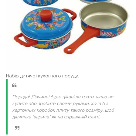
Набір дитячої кухонного посуду.
Порада! Дівчинці буде цікавіше грати, якщо ви
купите або зробите своїми руками, хоча б з
картонних коробок плиту такого розміру, щоб
дівчинка "варила" як на справжній плиті.