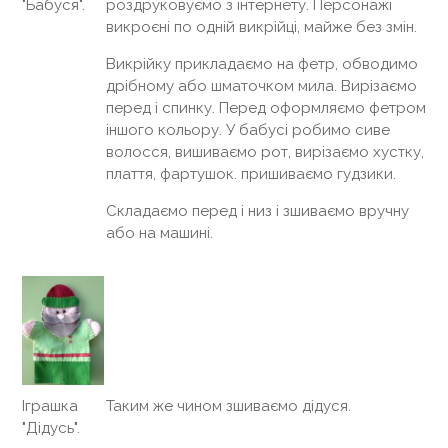
роздруковуємо з інтернету. Персонажі
"Бабуся".
викроєні по одній викрійці, майже без змін.
Викрійку прикладаємо на фетр, обводимо
дрібному або шматочком мила. Вирізаємо
перед і спинку. Перед оформляємо фетром
іншого кольору. У бабусі робимо сиве
волосся, вишиваємо рот, вирізаємо хустку,
плаття, фартушок. пришиваємо гудзики.
Складаємо перед і низ і зшиваємо вручну
або на машині.
Таким же чином зшиваємо дідуся.
Іграшка
"Дідусь".