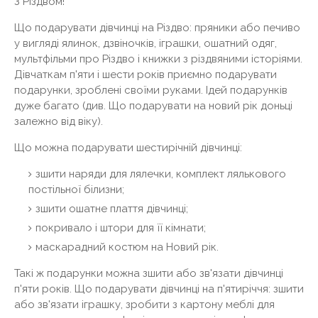
З Різдвом!
Що подарувати дівчинці на Різдво: пряники або печиво
у вигляді ялинок, дзвіночків, іграшки, ошатний одяг,
мультфільми про Різдво і книжки з різдвяними історіями.
Дівчаткам п'яти і шести років приємно подарувати
подарунки, зроблені своїми руками. Ідей подарунків
дуже багато (див. Що подарувати на новий рік доньці
залежно від віку).
Що можна подарувати шестирічній дівчинці:
зшити наряди для лялечки, комплект лялькового
постільної білизни;
зшити ошатне плаття дівчинці;
покривало і штори для її кімнати;
маскарадний костюм на Новий рік.
Такі ж подарунки можна зшити або зв'язати дівчинці
п'яти років. Що подарувати дівчинці на п'ятиріччя: зшити
або зв'язати іграшку, зробити з картону меблі для