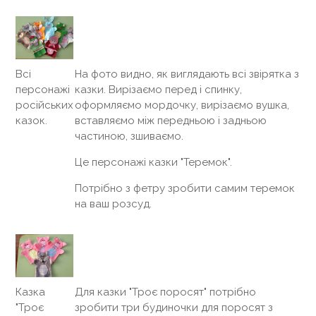
На фото видно, як виглядають всі звірятка з
Всі
казки. Вирізаємо перед і спинку,
персонажі
оформляємо мордочку, вирізаємо вушка,
російських
вставляємо між передньою і задньою
казок.
частиною, зшиваємо.
Це персонажі казки "Теремок".
Потрібно з фетру зробити самим теремок
на ваш розсуд.
Для казки "Троє поросят" потрібно
Казка
зробити три будиночки для поросят з
"Троє