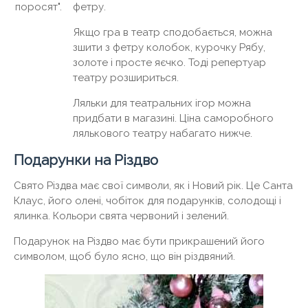
фетру.
поросят".
Якщо гра в театр сподобається, можна
зшити з фетру колобок, курочку Рябу,
золоте і просте яєчко. Тоді репертуар
театру розшириться.
Ляльки для театральних ігор можна
придбати в магазині. Ціна саморобного
лялькового театру набагато нижче.
Подарунки на Різдво
Свято Різдва має свої символи, як і Новий рік. Це Санта
Клаус, його олені, чобіток для подарунків, солодощі і
ялинка. Кольори свята червоний і зелений.
Подарунок на Різдво має бути прикрашений його
символом, щоб було ясно, що він різдвяний.