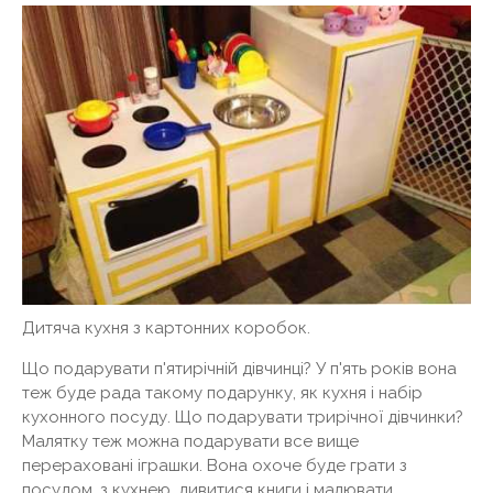
Дитяча кухня з картонних коробок.
Що подарувати п'ятирічній дівчинці? У п'ять років вона
теж буде рада такому подарунку, як кухня і набір
кухонного посуду. Що подарувати трирічної дівчинки?
Малятку теж можна подарувати все вище
перераховані іграшки. Вона охоче буде грати з
посудом, з кухнею, дивитися книги і малювати.