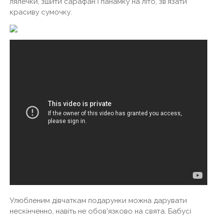
лялечки, зшити сарафан і панамку на літо, зв'язати
красиву сумочку.
Улюбленим дівчаткам подарунки можна дарувати
нескінченно, навіть не обов'язково на свята. Бабусі