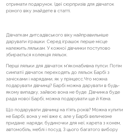
отримати подарунок. Ідеї ​​сюрпризів для дівчаток
різного віку знайдете в статті.
Дівчаткам дитсадівського віку найправильніше
дарувати іграшки. Серед іграшок перше місце
належить лялькам. У кожної дівчинки поступово
збирається колекція ляльок.
Перші ляльки для дівчаток м'яконабивна пупси. Потім
симпатії дівчаток переходять до ляльок Барбі з
зачісками і нарядами, як у прінцесс.Что можна
подарувати дівчинці? Барбі можна дарувати в будь-
якому випадку, зайвою вона не буде. Дівчинка буде
рада нової Барбі, можна подарувати ще й Кена.
Що подарувати дівчинці на п'ять років? Можна купити
не Барбі, вона у неї вже є, але у Барбі величезне
придане: наряди, будиночки для неї, карета з конем,
автомобіль, меблі і посуд. З цього багатого вибору