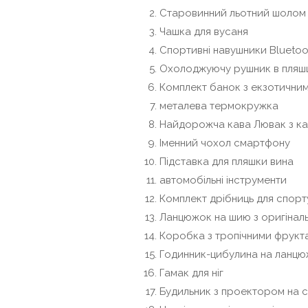
Старовинний льотний шолом
Чашка для вусаня
Спортивні навушники Bluetoo
Охолоджуючу рушник в пляшц
Комплект банок з екзотични
металева термокружка
Найдорожча кава Лювак з к
Іменний чохол смартфону
Підставка для пляшки вина
автомобільні інструменти
Комплект дрібниць для спорт
Ланцюжок на шию з оригіналь
Коробка з тропічними фрукт
Годинник-цибулина на ланцю
Гамак для ніг
Будильник з проектором на с