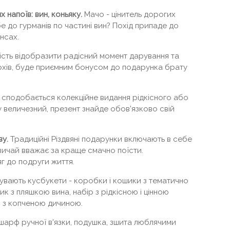
 напоїв: вин, коньяку.
Мачо - цінитель дорогих
е до гурманів по частині вин? Похід припаде до
нсах.
сть відобразити радісний момент дарування та
рхів, буде приємним бонусом до подарунка брату
сподобається колекційне видання рідкісного або
у величезний, презент знайде обов'язково свій
ву.
Традиційні Різдвяні подарунки включають в себе
звичай вважає за краще смачно поїсти.
г до подруги життя.
бувають кусбукети - коробки і кошики з тематично
к з пляшкою вина, набір з рідкісною і цінною
 з копченою дичиною.
шарф ручної в'язки, подушка, зшита люблячими