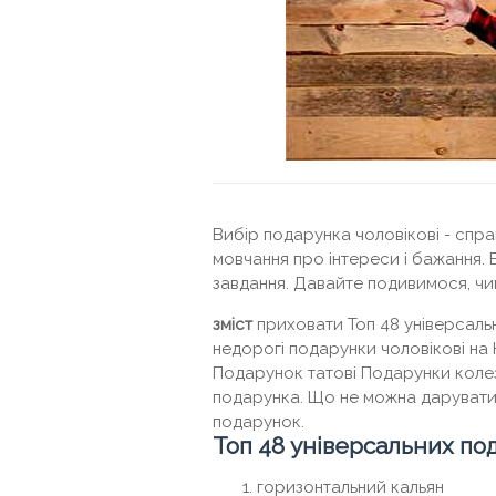
Вибір подарунка чоловікові - спра
мовчання про інтереси і бажання. 
завдання. Давайте подивимося, ч
зміст
приховати Топ 48 універсальн
недорогі подарунки чоловікові на 
Подарунок татові Подарунки коле
подарунка. Що не можна дарувати ч
подарунок.
Топ 48 універсальних под
горизонтальний кальян