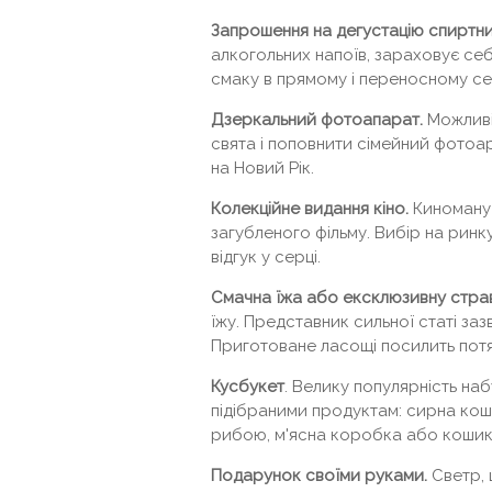
Запрошення на дегустацію спиртних
алкогольних напоїв, зараховує себ
смаку в прямому і переносному се
Дзеркальний фотоапарат.
Можливі
свята і поповнити сімейний фотоа
на Новий Рік.
Колекційне видання кіно.
Киноману 
загубленого фільму. Вибір на ринк
відгук у серці.
Смачна їжа або ексклюзивну стра
їжу. Представник сильної статі за
Приготоване ласощі посилить потя
Кусбукет
. Велику популярність на
підібраними продуктам: сирна коши
рибою, м'ясна коробка або кошик
Подарунок своїми руками.
Светр, 