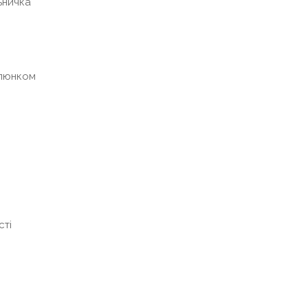
льничка
алюнком
сті