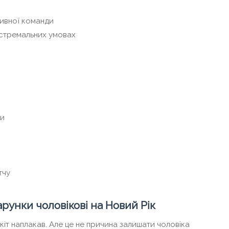
ивної команди
кстремальних умовах
ми
тчу
рунки чоловікові на Новий Рік
і кіт наплакав. Але це не причина залишати чоловіка