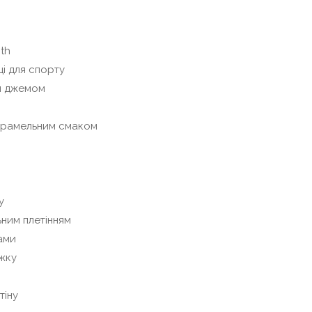
th
і для спорту
м джемом
арамельним смаком
у
ним плетінням
ами
жку
тіну