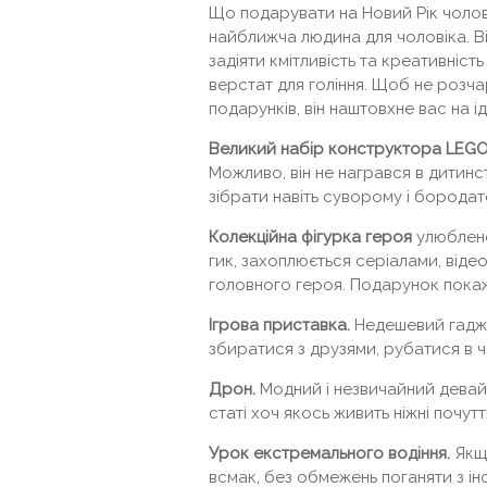
Що подарувати на Новий Рік чолові
найближча людина для чоловіка. В
задіяти кмітливість та креативніст
верстат для гоління. Щоб не розч
подарунків, він наштовхне вас на
Великий набір конструктора
LEG
Можливо, він не награвся в дитинст
зібрати навіть суворому і борода
Колекційна фігурка героя
улюблено
гик, захоплюється серіалами, віде
головного героя. Подарунок покаж
Ігрова приставка.
Недешевий гаджет
збиратися з друзями, рубатися в чер
Дрон.
Модний і незвичайний девай
статі хоч якось живить ніжні почут
Урок екстремального водіння.
Якщо
всмак, без обмежень поганяти з і