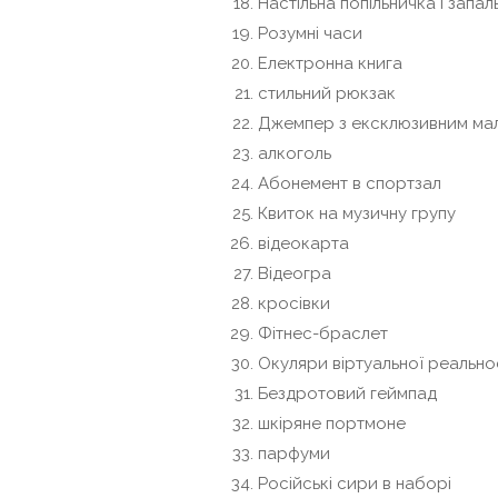
Настільна попільничка і запа
Розумні часи
Електронна книга
стильний рюкзак
Джемпер з ексклюзивним м
алкоголь
Абонемент в спортзал
Квиток на музичну групу
відеокарта
Відеогра
кросівки
Фітнес-браслет
Окуляри віртуальної реально
Бездротовий геймпад
шкіряне портмоне
парфуми
Російські сири в наборі