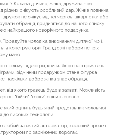
кові? Кохана дівчина, жінка, дружина - це
ід рідних очікують особливий дар. Жінка повинна
ь - дружок не очікує від неї чергові шкарпетки або
арувати обранця, придивіться до нашого списку
 ідею найкращого новорічного подарунка.
O
.
Порадуйте чоловіка виконанням дитячої мрії.
ві в конструктори. Грандіозні набори не гріх
тому мачо.
го фільму, відеоігри, книги
.
Якщо ваш приятель
оіграми, відмінним подарунком стане фігурка
е, наскільки добре жінка знає обранця.
, від якого гравець буде в захваті. Можливість
гові "бійки", "гонки" оцінить сповна.
с який оцінить будь-який представник чоловічої
тя до високих технологій.
 любий завзятий автоаматор, хороший презент -
нструктором по засніжених дорогах.