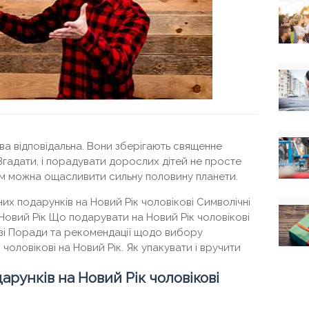
ва відповідальна. Вони зберігають священне
Вгадати, і порадувати дорослих дітей не просте
им можна ощасливити сильну половину планети.
их подарунків на Новий Рік чоловікові Символічні
Новий Рік Що подарувати на Новий Рік чоловікові
зі Поради та рекомендації щодо вибору
оловікові на Новий Рік. Як упакувати і вручити
арунків на Новий Рік чоловікові