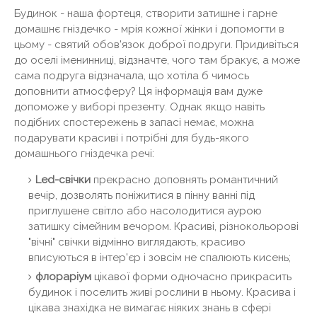
Будинок - наша фортеця, створити затишне і гарне
домашнє гніздечко - мрія кожної жінки і допомогти в
цьому - святий обов'язок доброї подруги. Придивіться
до оселі іменинниці, відзначте, чого там бракує, а може
сама подруга відзначала, що хотіла б чимось
доповнити атмосферу? Ця інформація вам дуже
допоможе у виборі презенту. Однак якщо навіть
подібних спостережень в запасі немає, можна
подарувати красиві і потрібні для будь-якого
домашнього гніздечка речі:
Led-свічки
прекрасно доповнять романтичний
вечір, дозволять поніжитися в пінну ванні під
приглушене світло або насолодитися аурою
затишку сімейним вечором. Красиві, різнокольорові
"вічні" свічки відмінно виглядають, красиво
вписуються в інтер'єр і зовсім не спалюють кисень;
флораріум
цікавої форми одночасно прикрасить
будинок і поселить живі рослини в ньому. Красива і
цікава знахідка не вимагає ніяких знань в сфері