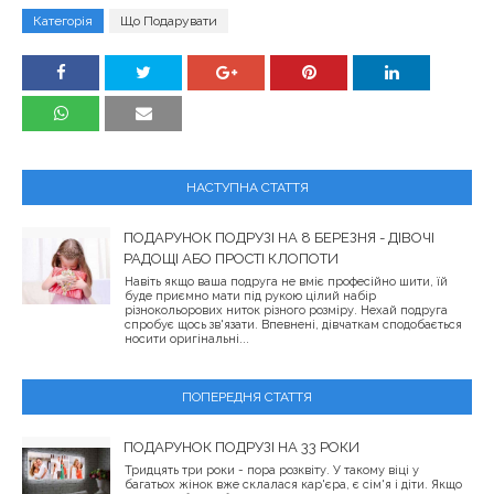
Категорія
Що Подарувати
НАСТУПНА СТАТТЯ
ПОДАРУНОК ПОДРУЗІ НА 8 БЕРЕЗНЯ - ДІВОЧІ
РАДОЩІ АБО ПРОСТІ КЛОПОТИ
Навіть якщо ваша подруга не вміє професійно шити, їй
буде приємно мати під рукою цілий набір
різнокольорових ниток різного розміру. Нехай подруга
спробує щось зв'язати. Впевнені, дівчаткам сподобається
носити оригінальні...
ПОПЕРЕДНЯ СТАТТЯ
ПОДАРУНОК ПОДРУЗІ НА 33 РОКИ
Тридцять три роки - пора розквіту. У такому віці у
багатьох жінок вже склалася кар'єра, є сім'я і діти. Якщо