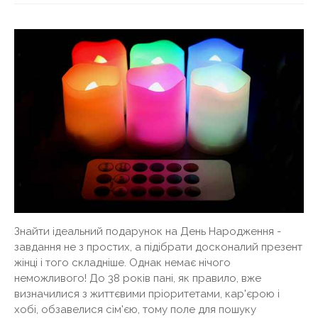
Знайти ідеальний подарунок на День Народження -
завдання не з простих, а підібрати досконалий презент
жінці і того складніше. Однак немає нічого
неможливого! До 38 років пані, як правило, вже
визначилися з життєвими пріоритетами, кар'єрою і
хобі, обзавелися сім'єю, тому поле для пошуку