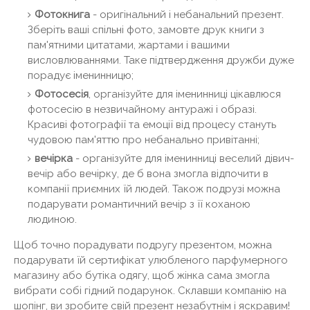
Фотокнига
- оригінальний і небанальний презент.
Зберіть ваші спільні фото, замовте друк книги з
пам'ятними цитатами, жартами і вашими
висловлюваннями. Таке підтвердження дружби дуже
порадує іменинницю;
Фотосесія
, організуйте для іменинниці цікавлюся
фотосесію в незвичайному антуражі і образі.
Красиві фотографії та емоції від процесу стануть
чудовою пам'яттю про небанально привітанні;
вечірка
- організуйте для іменинниці веселий дівич-
вечір або вечірку, де б вона змогла відпочити в
компанії приємних їй людей. Також подрузі можна
подарувати романтичний вечір з її коханою
людиною.
Щоб точно порадувати подругу презентом, можна
подарувати їй сертифікат улюбленого парфумерного
магазину або бутіка одягу, щоб жінка сама змогла
вибрати собі гідний подарунок. Склавши компанію на
шопінг, ви зробите свій презент незабутнім і яскравим!