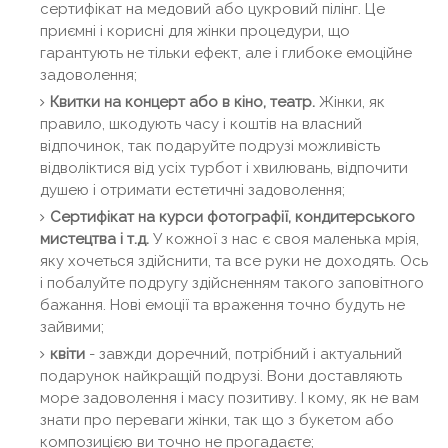
сертифікат на медовий або цукровий пілінг. Це
приємні і корисні для жінки процедури, що
гарантують не тільки ефект, але і глибоке емоційне
задоволення;
Квитки на концерт або в кіно, театр.
Жінки, як
правило, шкодують часу і коштів на власний
відпочинок, так подаруйте подрузі можливість
відволіктися від усіх турбот і хвилювань, відпочити
душею і отримати естетичні задоволення;
Сертифікат на курси фотографії, кондитерського
мистецтва і т.д.
У кожної з нас є своя маленька мрія,
яку хочеться здійснити, та все руки не доходять. Ось
і побалуйте подругу здійсненням такого заповітного
бажання. Нові емоції та враження точно будуть не
зайвими;
квіти
- завжди доречний, потрібний і актуальний
подарунок найкращій подрузі. Вони доставляють
море задоволення і масу позитиву. І кому, як не вам
знати про переваги жінки, так що з букетом або
композицією ви точно не прогадаєте;