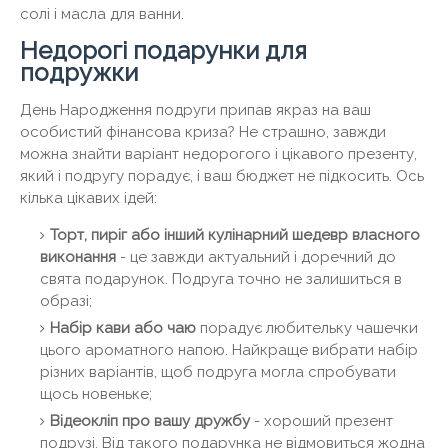
солі і масла для ванни.
Недорогі подарунки для
подружки
День Народження подруги припав якраз на ваш
особистий фінансова криза? Не страшно, завжди
можна знайти варіант недорогого і цікавого презенту,
який і подругу порадує, і ваш бюджет не підкосить. Ось
кілька цікавих ідей:
Торт, пиріг або інший кулінарний шедевр власного
виконання
- це завжди актуальний і доречний до
свята подарунок. Подруга точно не залишиться в
образі;
Набір кави або чаю
порадує любительку чашечки
цього ароматного напою. Найкраще вибрати набір
різних варіантів, щоб подруга могла спробувати
щось новеньке;
Відеокліп про вашу дружбу
- хороший презент
подрузі. Від такого подарунка не відмовиться жодна