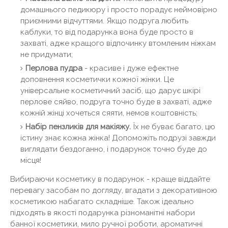
домашнього педикюру і просто порадує неймовірно
приємними відчуттями. Якщо подруга любить
каблуки, то від подарунка вона буде просто в
захваті, адже кращого відпочинку втомленим ніжкам
не придумати;
Перлова пудра
- красиве і дуже ефектне
доповнення косметички кожної жінки. Це
універсальне косметичний засіб, що дарує шкірі
перлове сяйво, подруга точно буде в захваті, адже
кожній жінці хочеться сяяти, немов коштовність;
Набір пензликів для макіяжу.
Їх не буває багато, цю
істину знає кожна жінка! Допоможіть подрузі завжди
виглядати бездоганно, і подарунок точно буде до
місця!
Вибираючи косметику в подарунок - краще віддайте
перевагу засобам по догляду, вгадати з декоративною
косметикою набагато складніше. Також ідеально
підходять в якості подарунка різноманітні набори
банної косметики, мило ручної роботи, ароматичні