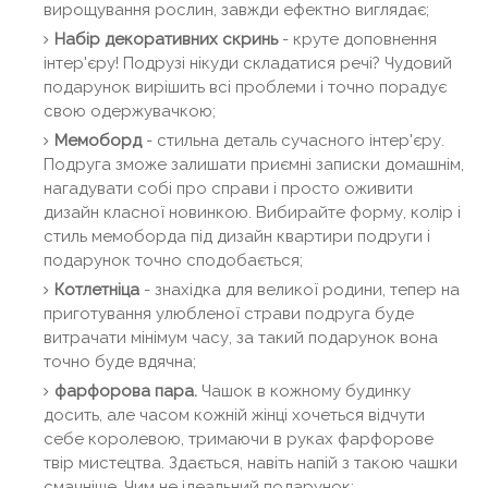
вирощування рослин, завжди ефектно виглядає;
Набір декоративних скринь
- круте доповнення
інтер'єру! Подрузі нікуди складатися речі? Чудовий
подарунок вирішить всі проблеми і точно порадує
свою одержувачкою;
Мемоборд
- стильна деталь сучасного інтер'єру.
Подруга зможе залишати приємні записки домашнім,
нагадувати собі про справи і просто оживити
дизайн класної новинкою. Вибирайте форму, колір і
стиль мемоборда під дизайн квартири подруги і
подарунок точно сподобається;
Котлетніца
- знахідка для великої родини, тепер на
приготування улюбленої страви подруга буде
витрачати мінімум часу, за такий подарунок вона
точно буде вдячна;
фарфорова пара.
Чашок в кожному будинку
досить, але часом кожній жінці хочеться відчути
себе королевою, тримаючи в руках фарфорове
твір мистецтва. Здається, навіть напій з такою чашки
смачніше. Чим не ідеальний подарунок;