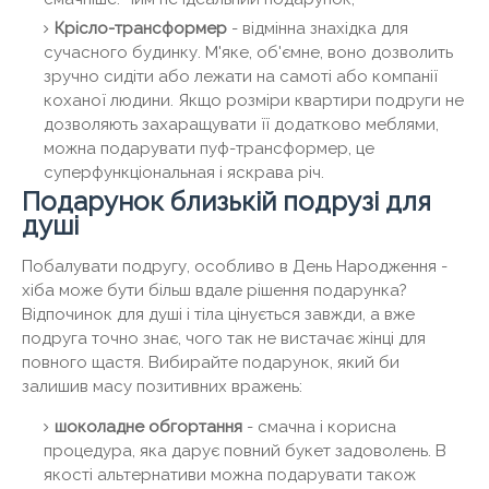
Крісло-трансформер
- відмінна знахідка для
сучасного будинку. М'яке, об'ємне, воно дозволить
зручно сидіти або лежати на самоті або компанії
коханої людини. Якщо розміри квартири подруги не
дозволяють захаращувати її додатково меблями,
можна подарувати пуф-трансформер, це
суперфункціональная і яскрава річ.
Подарунок близькій подрузі для
душі
Побалувати подругу, особливо в День Народження -
хіба може бути більш вдале рішення подарунка?
Відпочинок для душі і тіла цінується завжди, а вже
подруга точно знає, чого так не вистачає жінці для
повного щастя. Вибирайте подарунок, який би
залишив масу позитивних вражень:
шоколадне обгортання
- смачна і корисна
процедура, яка дарує повний букет задоволень. В
якості альтернативи можна подарувати також