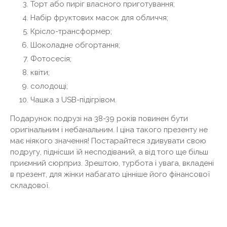
Торт або пиріг власного приготування;
Набір фруктових масок для обличчя;
Крісло-трансформер;
Шоколадне обгортання;
Фотосесія;
квіти;
солодощі;
Чашка з USB-підігрівом.
Подарунок подрузі на 38-39 років повинен бути
оригінальним і небанальним. І ціна такого презенту не
має ніякого значення! Постарайтеся здивувати свою
подругу, піднісши їй несподіваний, а від того ще більш
приємний сюрприз. Зрештою, турбота і увага, вкладені
в презент, для жінки набагато цінніше його фінансової
складової.