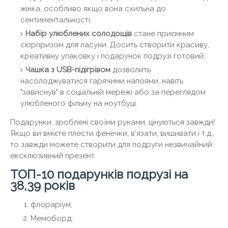
жінка, особливо якщо вона схильна до
сентиментальності;
Набір улюблених солодощів
стане приємним
сюрпризом для ласуни. Досить створити красиву,
креативну упаковку і подарунок подрузі готовий;
Чашка з USB-підігрівом
дозволить
насолоджуватися гарячими напоями, навіть
"зависнув" в соціальній мережі або за переглядом
улюбленого фільму на ноутбуці.
Подарунки, зроблені своїми руками, цінуються завжди!
Якщо ви вмієте плести фенечки, в'язати, вишивати і т.д.,
то завжди можете створити для подруги незвичайний
ексклюзивний презент.
ТОП-10 подарунків подрузі на
38,39 років
флораріум;
Мемоборд;