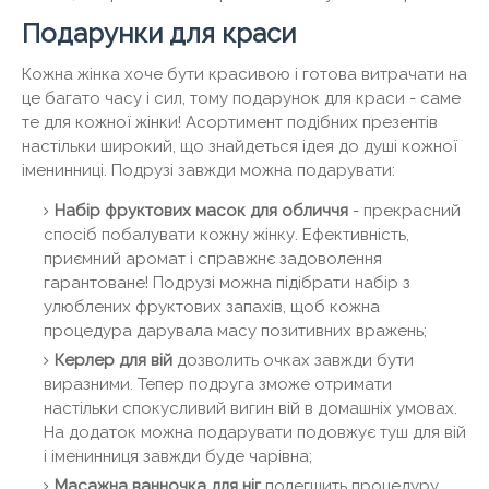
Подарунки для краси
Кожна жінка хоче бути красивою і готова витрачати на
це багато часу і сил, тому подарунок для краси - саме
те для кожної жінки! Асортимент подібних презентів
настільки широкий, що знайдеться ідея до душі кожної
іменинниці. Подрузі завжди можна подарувати:
Набір фруктових масок для обличчя
- прекрасний
спосіб побалувати кожну жінку. Ефективність,
приємний аромат і справжнє задоволення
гарантоване! Подрузі можна підібрати набір з
улюблених фруктових запахів, щоб кожна
процедура дарувала масу позитивних вражень;
Керлер для вій
дозволить очках завжди бути
виразними. Тепер подруга зможе отримати
настільки спокусливий вигин вій в домашніх умовах.
На додаток можна подарувати подовжує туш для вій
і іменинниця завжди буде чарівна;
Масажна ванночка для ніг
полегшить процедуру