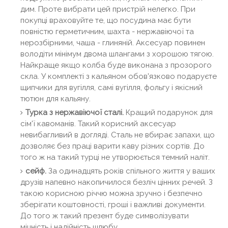
дим. Проте вибрати цей пристрій нелегко. При
покупці враховуйте те, що посудина має бути
повністю герметичним, шахта - нержавіючої та
нерозбірними, чаша - глиняній. Аксесуар повинен
володіти мінімум двома шлангами з хорошою тягою.
Найкраще якщо колба буде виконана з прозорого
скла. У комплекті з кальяном обов'язково подаруєте
щипчики для вугілля, самі вугілля, фольгу і якісний
тютюн для кальяну.
Турка з нержавіючої сталі.
Кращий подарунок для
сім'ї кавоманів. Такий корисний аксесуар
невибагливий в догляді. Сталь не вбирає запахи, що
дозволяє без праці варити каву різних сортів. До
того ж на такий турці не утворюється темний наліт.
сейф.
За одинадцять років спільного життя у ваших
друзів напевно накопичилося безліч цінних речей. З
такою корисною річчю можна зручно і безпечно
зберігати коштовності, гроші і важливі документи.
До того ж такий презент буде символізувати
міцність і надійність шлюбу.