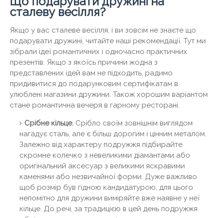
Що подарувати дружині на
сталеву весілля?
Якщо у вас сталеве весілля, і ви зовсім не знаєте що
подарувати дружині, читайте наші рекомендації. Тут ми
зібрали ідеї романтичних і одночасно практичних
презентів. Якщо з якоїсь причини жодна з
представлених ідей вам не підходить, радимо
придивитися до подарунковим сертифікатам в
улюблені магазини дружини. Також хорошим варіантом
стане романтична вечеря в гарному ресторані.
Срібне кільце.
Срібло своїм зовнішнім виглядом
нагадує сталь, але є більш дорогим і цінним металом.
Залежно від характеру подружжя підбирайте
скромне колечко з невеликими діамантами або
оригінальний аксесуар з великими яскравими
каменями або незвичайної форми. Дуже важливо
щоб розмір був гідною кандидатурою, для цього
непомітно для дружини виміряйте вже наявне у неї
кільце. До речі, за традицією в цей день подружжя