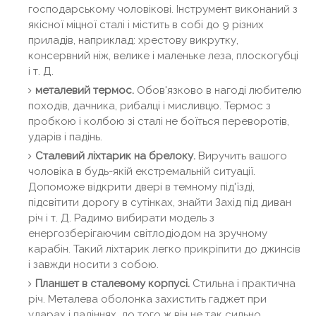
господарському чоловікові. Інструмент виконаний з
якісної міцної сталі і містить в собі до 9 різних
приладів, наприклад: хрестову викрутку,
консервний ніж, велике і маленьке леза, плоскогубці
і т. Д.
металевий термос.
Обов'язково в нагоді любителю
походів, дачника, рибалці і мисливцю. Термос з
пробкою і колбою зі сталі не боїться переворотів,
ударів і падінь.
Сталевий ліхтарик на брелоку.
Виручить вашого
чоловіка в будь-якій екстремальній ситуації.
Допоможе відкрити двері в темному під'їзді,
підсвітити дорогу в сутінках, знайти Захід під диван
річ і т. Д. Радимо вибирати модель з
енергозберігаючим світлодіодом на зручному
карабін. Такий ліхтарик легко прикріпити до джинсів
і завжди носити з собою.
Планшет в сталевому корпусі.
Стильна і практична
річ. Металева оболонка захистить гаджет при
ударах і падіннях, до того ж він не так сильно