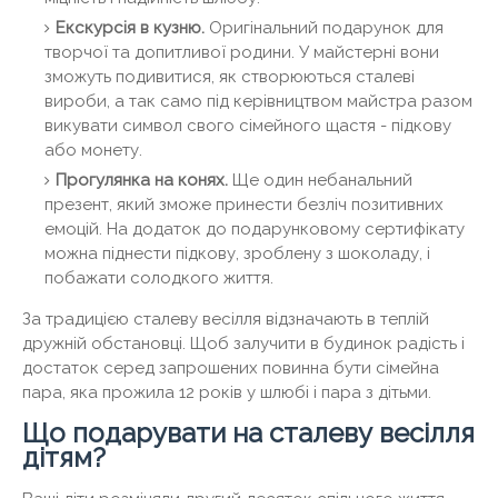
Екскурсія в кузню.
Оригінальний подарунок для
творчої та допитливої ​​родини. У майстерні вони
зможуть подивитися, як створюються сталеві
вироби, а так само під керівництвом майстра разом
викувати символ свого сімейного щастя - підкову
або монету.
Прогулянка на конях.
Ще один небанальний
презент, який зможе принести безліч позитивних
емоцій. На додаток до подарунковому сертифікату
можна піднести підкову, зроблену з шоколаду, і
побажати солодкого життя.
За традицією сталеву весілля відзначають в теплій
дружній обстановці. Щоб залучити в будинок радість і
достаток серед запрошених повинна бути сімейна
пара, яка прожила 12 років у шлюбі і пара з дітьми.
Що подарувати на сталеву весілля
дітям?