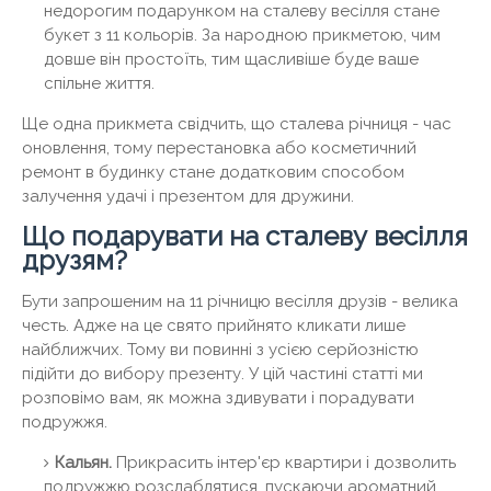
недорогим подарунком на сталеву весілля стане
букет з 11 кольорів. За народною прикметою, чим
довше він простоїть, тим щасливіше буде ваше
спільне життя.
Ще одна прикмета свідчить, що сталева річниця - час
оновлення, тому перестановка або косметичний
ремонт в будинку стане додатковим способом
залучення удачі і презентом для дружини.
Що подарувати на сталеву весілля
друзям?
Бути запрошеним на 11 річницю весілля друзів - велика
честь. Адже на це свято прийнято кликати лише
найближчих. Тому ви повинні з усією серйозністю
підійти до вибору презенту. У цій частині статті ми
розповімо вам, як можна здивувати і порадувати
подружжя.
Кальян.
Прикрасить інтер'єр квартири і дозволить
подружжю розслаблятися, пускаючи ароматний