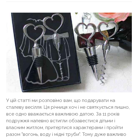
У цій статті ми розповімо вам, що подарувати на
сталеву весілля. Ця річниця хоч і не святкується пишно,
все одно вважається важливою датою. За 11 років
подружжя напевно встигли обзавестися дітьми і
власним житлом, притертися характерами і пройти
разом "вогонь, воду і мідні труби". Тому дуже важливо