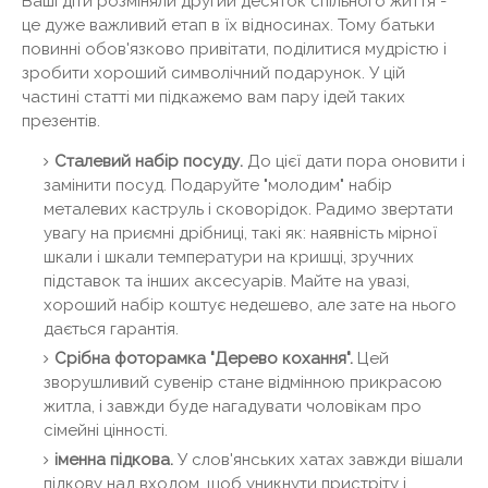
Ваші діти розміняли другий десяток спільного життя -
це дуже важливий етап в їх відносинах. Тому батьки
повинні обов'язково привітати, поділитися мудрістю і
зробити хороший символічний подарунок. У цій
частині статті ми підкажемо вам пару ідей таких
презентів.
Сталевий набір посуду.
До цієї дати пора оновити і
замінити посуд. Подаруйте "молодим" набір
металевих каструль і сковорідок. Радимо звертати
увагу на приємні дрібниці, такі як: наявність мірної
шкали і шкали температури на кришці, зручних
підставок та інших аксесуарів. Майте на увазі,
хороший набір коштує недешево, але зате на нього
дається гарантія.
Срібна фоторамка "Дерево кохання".
Цей
зворушливий сувенір стане відмінною прикрасою
житла, і завжди буде нагадувати чоловікам про
сімейні цінності.
іменна підкова.
У слов'янських хатах завжди вішали
підкову над входом, щоб уникнути пристріту і