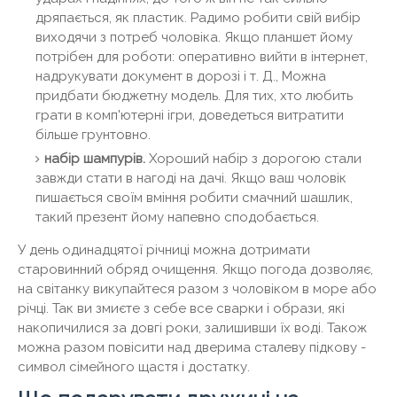
дряпається, як пластик. Радимо робити свій вибір
виходячи з потреб чоловіка. Якщо планшет йому
потрібен для роботи: оперативно вийти в інтернет,
надрукувати документ в дорозі і т. Д., Можна
придбати бюджетну модель. Для тих, хто любить
грати в комп'ютерні ігри, доведеться витратити
більше грунтовно.
набір шампурів.
Хороший набір з дорогою стали
завжди стати в нагоді на дачі. Якщо ваш чоловік
пишається своїм вміння робити смачний шашлик,
такий презент йому напевно сподобається.
У день одинадцятої річниці можна дотримати
старовинний обряд очищення. Якщо погода дозволяє,
на світанку викупайтеся разом з чоловіком в море або
річці. Так ви змиєте з себе все сварки і образи, які
накопичилися за довгі роки, залишивши їх воді. Також
можна разом повісити над дверима сталеву підкову -
символ сімейного щастя і достатку.