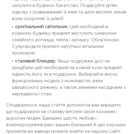
залучити в будинок багатство. Подаруйте дітям
підкову з гравіюванням їх імен та дати весілля, нехай
вона охороняє їх шлюб.
оригінальний світильник.
Цей необхідний в
кожному будинку предмет виступить символом
сімейного вогнища, тепла і затишку. Обов'язково
Супроводьте презент напутньої вітальною
промовою.
сталевий блендер.
Якщо подружжя досі не
придбали цей необхідний на кожній кухні предмет,
піднесіть його їм в подарунок. Вибирайте якісну
функціональну модель з можливістю зміни
швидкісного режиму, а також знімними насадками з
нержавіючої сталі.
Сподіваємося, наша стаття допомогла вам вирішити,
що подарувати на сталеву весілля своїм коханим і
дорогим людям. Бажаємо щастя, любові і
взаєморозуміння вам і вашим близьким! А ідеї хороших
презентів ви завжди можете знайти на нашому сайті.