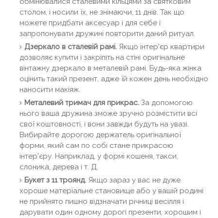
обмінювалися сталевими кільцями за святковим
столом, і носили їх, не знімаючи, 11 днів. Так що
можете придбати аксесуар і для себе і
запропонувати дружині повторити даний ритуал.
Дзеркало в сталевій рамі.
Якщо інтер'єр квартири
дозволяє купити і закріпіть на стіні оригінальне
вінтажну дзеркало в металевій рамі. Будь-яка жінка
оцінить такий презент, адже їй кожен день необхідно
наносити макіяж.
Металевий тримач для прикрас.
За допомогою
нього ваша дружина зможе зручно розмістити всі
свої коштовності, і вони завжди будуть на увазі.
Вибирайте дорогою держатель оригінальної
форми, який сам по собі стане прикрасою
інтер'єру. Наприклад, у формі кошеня, такси,
слоника, дерева і т. Д.
Букет з 11 троянд.
Якщо зараз у вас не дуже
хороше матеріальне становище або у вашій родині
не прийнято пишно відзначати річниці весілля і
дарувати один одному дорогі презенти, хорошим і