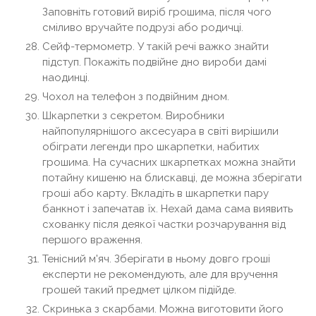
Заповніть готовий виріб грошима, після чого
сміливо вручайте подрузі або родичці.
Сейф-термометр. У такій речі важко знайти
підступ. Покажіть подвійне дно вироби дамі
наодинці.
Чохол на телефон з подвійним дном.
Шкарпетки з секретом. Виробники
найпопулярнішого аксесуара в світі вирішили
обіграти легенди про шкарпетки, набитих
грошима. На сучасних шкарпетках можна знайти
потайну кишеню на блискавці, де можна зберігати
гроші або карту. Вкладіть в шкарпетки пару
банкнот і запечатав їх. Нехай дама сама виявить
схованку після деякої частки розчарування від
першого враження.
Тенісний м'яч. Зберігати в ньому довго гроші
експерти не рекомендують, але для вручення
грошей такий предмет цілком підійде.
Скринька з скарбами. Можна виготовити його