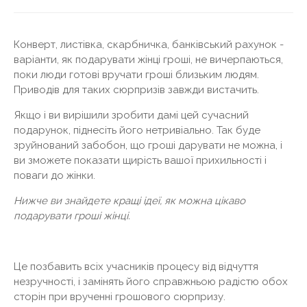
Конверт, листівка, скарбничка, банківський рахунок -
варіанти, як подарувати жінці гроші, не вичерпаються,
поки люди готові вручати гроші близьким людям.
Приводів для таких сюрпризів завжди вистачить.
Якщо і ви вирішили зробити дамі цей сучасний
подарунок, піднесіть його нетривіально. Так буде
зруйнований забобон, що гроші дарувати не можна, і
ви зможете показати щирість вашої прихильності і
поваги до жінки.
Нижче ви знайдете кращі ідеї, як можна цікаво
подарувати гроші жінці.
Це позбавить всіх учасників процесу від відчуття
незручності, і замінять його справжньою радістю обох
сторін при врученні грошового сюрпризу.