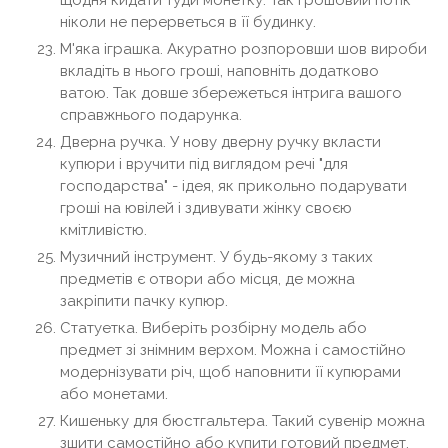
щодня кидати туди монетку. Так грошовий потік
ніколи не перерветься в її будинку.
М'яка іграшка. Акуратно розпоровши шов вироби
вкладіть в нього гроші, наповніть додатково
ватою. Так довше збережеться інтрига вашого
справжнього подарунка.
Дверна ручка. У нову дверну ручку вкласти
купюри і вручити під виглядом речі "для
господарства" - ідея, як прикольно подарувати
гроші на ювілей і здивувати жінку своєю
кмітливістю.
Музичний інструмент. У будь-якому з таких
предметів є отвори або місця, де можна
закріпити пачку купюр.
Статуетка. Виберіть розбірну модель або
предмет зі знімним верхом. Можна і самостійно
модернізувати річ, щоб наповнити її купюрами
або монетами.
Кишеньку для бюстгальтера. Такий сувенір можна
зшити самостійно або купити готовий предмет.