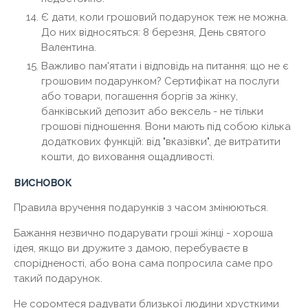
Є дати, коли грошовий подарунок теж не можна.
До них відносяться: 8 березня, День святого
Валентина.
Важливо пам'ятати і відповідь на питання: що не є
грошовим подарунком? Сертифікат на послуги
або товари, погашення боргів за жінку,
банківський депозит або вексель - не тільки
грошові підношення. Вони мають під собою кілька
додаткових функцій: від "вказівки", де витратити
кошти, до виховання ощадливості.
висновок
Правила вручення подарунків з часом змінюються.
Бажання незвично подарувати гроші жінці - хороша
ідея, якщо ви дружите з дамою, перебуваєте в
спорідненості, або вона сама попросила саме про
такий подарунок.
Не соромтеся радувати близької людини хрусткими