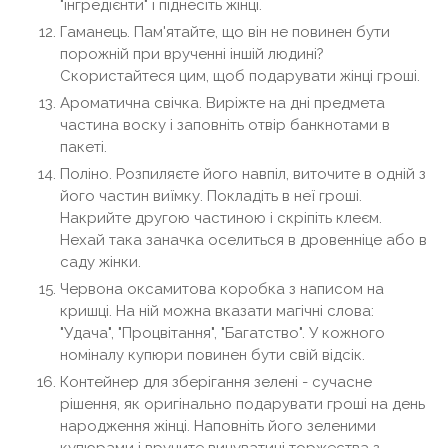
"інгредієнти" і піднесіть жінці.
Гаманець. Пам'ятайте, що він не повинен бути
порожній при врученні іншій людині?
Скористайтеся цим, щоб подарувати жінці гроші.
Ароматична свічка. Виріжте на дні предмета
частина воску і заповніть отвір банкнотами в
пакеті.
Поліно. Розпиляєте його навпіл, виточите в одній з
його частин виїмку. Покладіть в неї гроші.
Накрийте другою частиною і скріпіть клеєм.
Нехай така заначка оселиться в дровенніце або в
саду жінки.
Червона оксамитова коробка з написом на
кришці. На ній можна вказати магічні слова:
"Удача", "Процвітання", "Багатство". У кожного
номіналу купюри повинен бути свій відсік.
Контейнер для зберігання зелені - сучасне
рішення, як оригінально подарувати гроші на день
народження жінці. Наповніть його зеленими