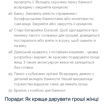
провітріть її. Вкладіть скручену пачку банкнот
всередину і закрийте кришкою.
Банку. Заповніть ємність справжніми і
бутафорськими банкнотами або монетами по
самі вінця. Закрийте або закрутіть її кришкою.
Старі батарейки Duracell. Щоб здогадатися про
начинку такого схованки для грошей, доведеться
постаратися або взяти їх в руку, щоб оцінити їх
на вагу.
Дамський краватку з потайним кишенею - цікава
розробка і варіант, як красиво подарувати гроші
жінці. З таким аксесуаром жінка не залишиться
без готівки.
Панно з кубиками орігамі. Всередину деяких з
деталей вкладіть банкноти. Нехай винуватиця
торжества відшукає сама, де лежать гроші.
Брелок з колбою для банкнот.
Поради: Як краще дарувати гроші жінці