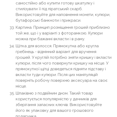
самостійно або купити готову шкатулку і
стилізувати її під піратський скарб.
Використовуйте для наповнення монети, купюри,
бутафорські банкноти і прикраси.
Картина. Принцип розміщення грошей приблизно
той же, що і у варіанті з фоторамкою. Купюри
можна при бажанні вкласти і в раму.
Щітка для волосся. Прямокутна або кругла
гребінець - відмінний варіант для вручення
грошей. У круглій потрібно зняти кришку і вкласти
купюри, після чого повернути кришку на місце. У
прямокутної щітці доведеться підняти підставу і
вкласти туди купюри. Після цих маніпуляцій
поверніть робочу поверхню аксесуара на своє
місце.
Шпаківню з подвійним дном. Такий товар
користується популярністю у дачників для
зберігання запасних ключів. Використовуйте
його як упаковку для вашого грошового
подарунка.