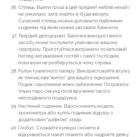
Стілець. Вшити гроші в цей предмет меблів нехай і
не унікально, зате знайти їх буде весело.
Сучасний стілець можна доповнити підйомним
сидінням, під яким можна заховати банкноти.
Твердий дезодорант. Баночка використаного
засобу може послужити упаковкою вашому
сюрпризу. Приготуйтеся витримати початковий
погляд несхвалення гостей і самої господині,
поки вони не розберуться в чому справа.
Рулон туалетного паперу. Використовуйте втулку
як тимчасове "житло" для вашого підношення.
Подив і захоплення жінки забезпечені. Потрапити
тільки пару секунд після вручення такого
несподіваного подарунка.
Настінний годинник. Вдосконалить модель
хронометра або купіть годинник відразу з
додатковим "шафкою" ззаду.
Глобус. Сховайте купюри і монети в
відкривається макет планети або надріжте деяку