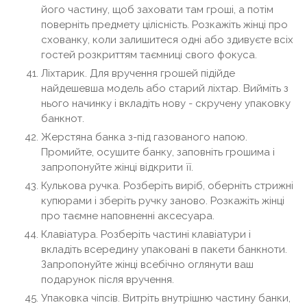
його частину, щоб заховати там гроші, а потім
поверніть предмету цілісність. Розкажіть жінці про
схованку, коли залишитеся одні або здивуєте всіх
гостей розкриттям таємниці свого фокуса.
Ліхтарик. Для вручення грошей підійде
найдешевша модель або старий ліхтар. Вийміть з
нього начинку і вкладіть нову - скручену упаковку
банкнот.
Жерстяна банка з-під газованого напою.
Промийте, осушите банку, заповніть грошима і
запропонуйте жінці відкрити її.
Кулькова ручка. Розберіть виріб, оберніть стрижні
купюрами і зберіть ручку заново. Розкажіть жінці
про таємне наповненні аксесуара.
Клавіатура. Розберіть частині клавіатури і
вкладіть всередину упаковані в пакети банкноти.
Запропонуйте жінці всебічно оглянути ваш
подарунок після вручення.
Упаковка чіпсів. Витріть внутрішню частину банки,