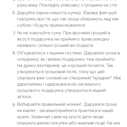
руки жінці. Покладіть упаковку з грошима на стіл.
Даруйте парна кількість купюр. Фахівці фен-шуй
говорять про те, що так гроші збережуть лад між
собою і будуть примножуватися.
Чи не озвучуйте суму. При врученні грошей в
якості подарунка не прийнято привселюдно
називати, скільки грошей ви подаєте.
Об'єднаєтеся з іншими гостями. Дарувати гроші в
складчину, як і великі подарунки, теж прийнято.
На думку езотериків, це хороший початок. Так
утворюється грошовий потік, тому що цей
сюрприз вже схожий на створений "предмет". Між
дарителями і одержувачкою загального
грошового подарунка утворюється міцний
зв'язок.
Вибирайте правильний момент. Дарувати гроші
на ювілеї - загальноприйнята практика в нашій
країні. Зазвичай саме на круглі дати люди
планують великі покупки або важливі події. На них