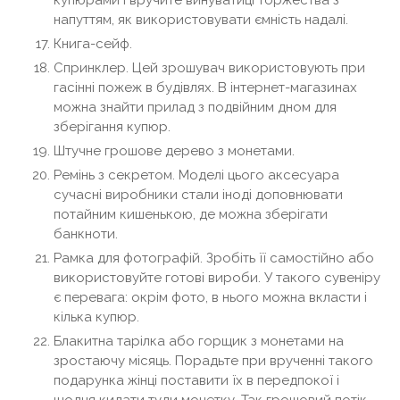
купюрами і вручите винуватиці торжества з
напуттям, як використовувати ємність надалі.
Книга-сейф.
Спринклер. Цей зрошувач використовують при
гасінні пожеж в будівлях. В інтернет-магазинах
можна знайти прилад з подвійним дном для
зберігання купюр.
Штучне грошове дерево з монетами.
Ремінь з секретом. Моделі цього аксесуара
сучасні виробники стали іноді доповнювати
потайним кишенькою, де можна зберігати
банкноти.
Рамка для фотографій. Зробіть її самостійно або
використовуйте готові вироби. У такого сувеніру
є перевага: окрім фото, в нього можна вкласти і
кілька купюр.
Блакитна тарілка або горщик з монетами на
зростаючу місяць. Порадьте при врученні такого
подарунка жінці поставити їх в передпокої і