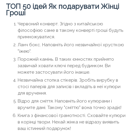
ТОП 50 ідей Як подарувати Жінці
Гроші
Червоний конверт. Згідно з китайською
філософією саме в такому конверті гроші будуть
примножуватися.
Ланч бокс. Наповніть його незвичайної хрусткою
"їжею".
Порожній камінь. В таких ємностях прийнято
зазвичай ховати ключі перед будинком. Ви
можете застосувати його інакше.
Незвичайна стопка стікерів. Зробіть вирубку в
стосі паперів для записів і вкладіть в неї купюри
для вручення.
Відро для сміття. Наповніть його купюрами і
вручите дамі. Такому "сміттю" вона точно зрадіє!
Книга з фінансової грамотності. Сховайте купюри
в корінці твори. Нехай жінка не відразу виявить
ваш істинний подарунок!