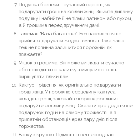
Подушка безпеки - сучасний варіант, як
подарувати гроші на ювілей жінці. Зшийте диванну
подушку і набийте її не тільки ватином або пухом,
а й грошима перед врученням дамі.
Талісман "Ваза багатства". Без наповнення не
прийнято дарувати жодної ємності. Така чаша
теж не повинна залишитися порожній. як
вважаєте?
Мішок з грошима. Він може виглядати сучасно
або походити на калитку з минулих століть -
вирішувати тільки вам.
Кактус - рішення, як оригінально подарувати
гроші жінці. У порожню серцевину кактуса
вкладіть гроші, закопайте коріння рослини і
подаруйте рослину жінці. Сказати про додаткове
подарунок годі й на самому торжестві, а в
приватній обстановці через пару днів після
торжества.
Банку з крупою. Підмісіть в неї несподівані