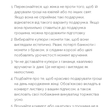
Переконайтеся, що жінка не проти того, щоб їй
дарували гроші на ювілей або по інших свят.
Якщо вона не сприймає такі подарунки,
відмовтеся від такого варіанту подарунка. Якщо
вона прихильно ставиться до подарунка
грошима, можна продовжити підготовку.
Вибирайте купюри і монети так, щоб вони
виглядали естетично. Рвані, потерті банкноти і
монети з браком, зі слідами корозії або цвілі
позбавлять урочистості момент вручення.
Чи не діставайте купюри з гаманця, квапливо
вручаючи їх дамі. Це негарно і виглядає як
милостиню.
Подбайте про те, щоб красиво подарувати гроші
на день народження жінці. Обов'язково вкладіть в
конверт листівку з вашим підписом, а також
висловіть свої побажання винуватиці торжества
усно.
Вручайте конверт або шкатулку з грошима не в