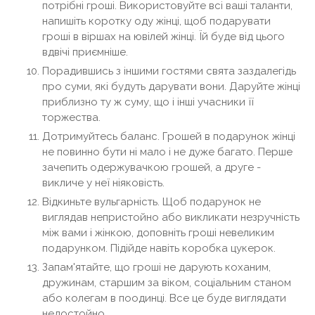
потрібні гроші. Використовуйте всі ваші таланти,
напишіть коротку оду жінці, щоб подарувати
гроші в віршах на ювілей жінці. Їй буде від цього
вдвічі приємніше.
Порадившись з іншими гостями свята заздалегідь
про суми, які будуть дарувати вони. Даруйте жінці
приблизно ту ж суму, що і інші учасники її
торжества.
Дотримуйтесь баланс. Грошей в подарунок жінці
не повинно бути ні мало і не дуже багато. Перше
зачепить одержувачкою грошей, а друге -
викличе у неї ніяковість.
Відкиньте вульгарність. Щоб подарунок не
виглядав непристойно або викликати незручність
між вами і жінкою, доповніть гроші невеликим
подарунком. Підійде навіть коробка цукерок.
Запам'ятайте, що гроші не дарують коханим,
дружинам, старшим за віком, соціальним станом
або колегам в поодинці. Все це буде виглядати
недостойно.