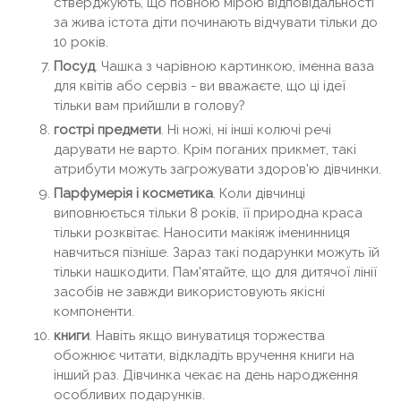
стверджують, що повною мірою відповідальності
за жива істота діти починають відчувати тільки до
10 років.
Посуд
. Чашка з чарівною картинкою, іменна ваза
для квітів або сервіз - ви вважаєте, що ці ідеї
тільки вам прийшли в голову?
гострі предмети
. Ні ножі, ні інші колючі речі
дарувати не варто. Крім поганих прикмет, такі
атрибути можуть загрожувати здоров'ю дівчинки.
Парфумерія і косметика
. Коли дівчинці
виповнюється тільки 8 років, її природна краса
тільки розквітає. Наносити макіяж іменинниця
навчиться пізніше. Зараз такі подарунки можуть їй
тільки нашкодити. Пам'ятайте, що для дитячої лінії
засобів не завжди використовують якісні
компоненти.
книги
. Навіть якщо винуватиця торжества
обожнює читати, відкладіть вручення книги на
інший раз. Дівчинка чекає на день народження
особливих подарунків.