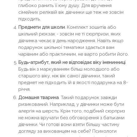
глибоко ранить її юну душу. Для вручення
сімейних реліквій вік дівчинки ще теж не зовсім
підходить.
Предмети для школи
. Комплект зошитів або
шкільний рюкзак - зовсім не ті сюрпризи, яких
дівчинка чекає в день народження. Навіть якщо
подарунок шкільної тематики здається вам
чарівним або практичним, не варто робити його.
Будь-атрибут, який не відповідає віку іменинниці
.
Будь він з маркуванням більш молодшого або
старшого віку, ніж вік самої дівчинки, такий
предмет не підходить їй в якості подарунка на 8-
річчя.
Домашня тварина
. Такий подарунок завжди
ризикований. Наприклад, у дівчинки може бути
алергія на шерсть. Крім того, подібний сюрприз
не можна вручати без обговорення з батьками
дівчинки. Чи готові вони взяти більшу частину
догляду за вихованцем на себе? Психологи