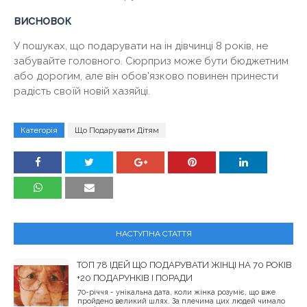
висновок
У пошуках, що подарувати на ін дівчинці 8 років, не
забувайте головного. Сюрприз може бути бюджетним
або дорогим, але він обов'язково повинен принести
радість своїй новій хазяйці.
Категорія
Що Подарувати Дітям
НАСТУПНА СТАТТЯ
ТОП 78 ІДЕЙ ЩО ПОДАРУВАТИ ЖІНЦІ НА 70 РОКІВ
+20 ПОДАРУНКІВ І ПОРАДИ
70-річчя - унікальна дата, коли жінка розуміє, що вже
пройдено великий шлях. За плечима цих людей чимало