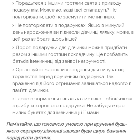
Порадьтеся з іншими гостями свята з приводу
подарунків. Можливо, ваші ідеї співпадуть? Не
повторювати, щоб не засмутити іменинницю.
Не повторювати в подарунках. Якщо в минулий
день народження ви піднесли дівчинці ляльку, може, в
цей раз вибрати щось інше?
Дорогі подарунки для дівчинки можна придбати
разом з іншими гостями вскладчину. Це позбавить
батьків іменинниці від зайвої незручності.
Організуйте жартівливі завдання для винуватиці
торжества перед врученням подарунка. Так
враження від його отримання залишаться надовго в
пам'яті дівчинки.
Гарне оформлення і вітальна листівка - обов'язкові
атрибути хорошого подарунка. Не забудьте про
милих букетах для іменинниці і її мами.
Пам'ятайте, що головною умовою при врученні будь-
якого сюрпризу дівчинці завжди буде щире бажання
порадувати дитини.