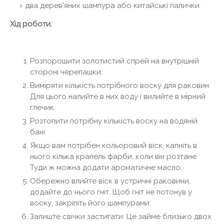
два дерев'яних шампура або китайські палички.
Хід роботи:
Розпорошити золотистий спрей на внутрішній
стороні черепашки.
Виміряти кількість потрібного воску для раковин.
Для цього налийте в них воду і вилийте в мірний
глечик.
Розтопити потрібну кількість воску на водяній
бані.
Якщо вам потрібен кольоровий віск, капніть в
нього кілька крапель фарби, коли він розтане.
Туди ж можна додати ароматичне масло.
Обережно влийте віск в устричні раковини,
додайте до нього гніт. Щоб гніт не потонув у
воску, закріпіть його шампурами.
Залиште свічки застигати. Це займе близько двох