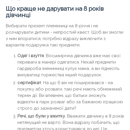
Що краще не дарувати на 8 років
дівчинці
Вибирати презент племінниці на 8-річчя і не
розчарувати дитини - непростий квест. Щоб ви змогли
з ним впоратися, потрібно відразу виключити з
варіантів подарунка такі предмети.
Одяг і взуття
. Восьмирічна дівчинка вже має свої
переваги в манері одягатися. Нехай предмети
гардероба іменинниці купує мама, а ви піднесіть
винуватиці торжества інший подарунок.
сертифікат
. На що б він не поширювався - на
покупку або розваги, такі речі мають обмежений
термін дії. Ви впевнені, що батьки зможуть
відвезти в парк розваг або за бажаною іграшкою
строго до зазначеної дати?
Речі, що були у вжитку
. Вважати дівчинку в 8 років
нетямущий не варто. Вона відразу побачить, що
предметом хтось користувався до неї. Це