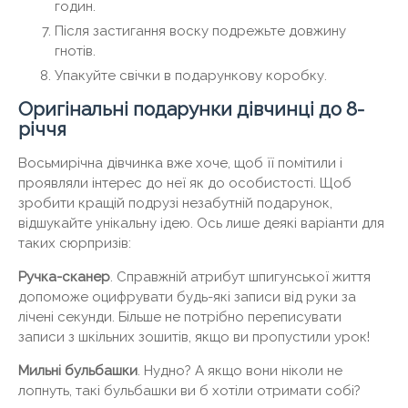
годин.
Після застигання воску подрежьте довжину
гнотів.
Упакуйте свічки в подарункову коробку.
Оригінальні подарунки дівчинці до 8-
річчя
Восьмирічна дівчинка вже хоче, щоб її помітили і
проявляли інтерес до неї як до особистості. Щоб
зробити кращій подрузі незабутній подарунок,
відшукайте унікальну ідею. Ось лише деякі варіанти для
таких сюрпризів:
Ручка-сканер
. Справжній атрибут шпигунської життя
допоможе оцифрувати будь-які записи від руки за
лічені секунди. Більше не потрібно переписувати
записи з шкільних зошитів, якщо ви пропустили урок!
Мильні бульбашки
. Нудно? А якщо вони ніколи не
лопнуть, такі бульбашки ви б хотіли отримати собі?