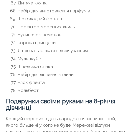
Дитяча кухня.
Набір для виготовлення парфумів.
Шоколадний фонтан.
Проектор морських хвиль.
Будиночок-чемодан.
корона принцеси.
Літаюча тарілка з підсвічуванням.
Мультікубік.
Шведська стінка.
Набір для ліплення з глини.
Блок флейта.
мольберт.
Подарунки своїми руками на 8-річчя
дівчинці
Кращий сюрприз в день народження дівчинці - той,
якого більше ні у кого не буде! Мережеві відгуки
свідчать, що цікаві іменинницям можуть бути подарунки,