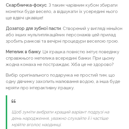
Скарбничка-фокус
. З таким чарівним кубом збирати
монетки буде весело, а відшукати їх усередині нього
ще вдвічі цікавіше!
Дозатор для зубної пасти
. Створений у вигляді міньйон
або інших мультиплікаційних персонажів цей прилад
зробить ранкові та вечірні процедури веселою грою.
Метелик в банку
. Ця іграшка повністю імітує поведінку
справжнього метелика всередині банки. При цьому
жодна комаха не постраждає. Хіба це не здорово?
Вибір оригінального подарунка не простий тим, що
одну дівчинку захопить малювання водою, а інша буде
мріяти про інтерактивну іграшку.
Щоб зуміти вибрати кращий варіант подрузі на
день народження, уважно слухайте її і частіше
мрійте вголос наодинці.