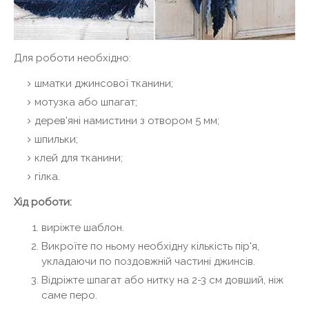
Для роботи необхідно:
шматки джинсової тканини;
мотузка або шпагат;
дерев'яні намистини з отвором 5 мм;
шпильки;
клей для тканини;
гілка.
Хід роботи:
виріжте шаблон.
Викроїте по ньому необхідну кількість пір'я,
укладаючи по поздовжній частині джинсів.
Відріжте шпагат або нитку на 2-3 см довший, ніж
саме перо.