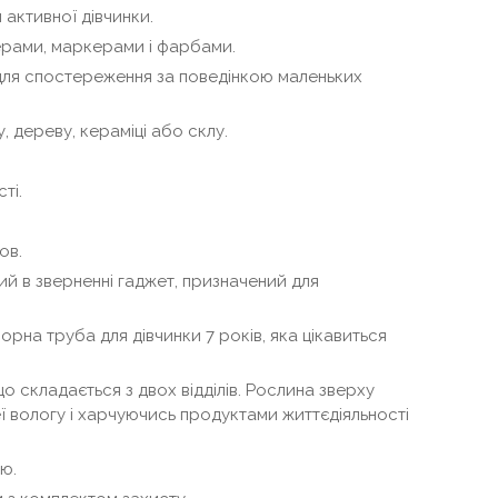
 активної дівчинки.
рами, маркерами і фарбами.
ля спостереження за поведінкою маленьких
, дереву, кераміці або склу.
ті.
ов.
й в зверненні гаджет, призначений для
орна труба для дівчинки 7 років, яка цікавиться
що складається з двох відділів. Рослина зверху
ї вологу і харчуючись продуктами життєдіяльності
ю.