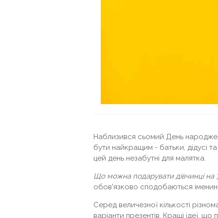
Наблизився сьомий День народжен
бути найкращим - батьки, дідусі та 
цей день незабутні для малятка.
Що можна подарувати дівчинці на 
обов'язково сподобаються іменинн
Серед величезної кількості різном
варіанти презентів. Кращі ідеї, що 