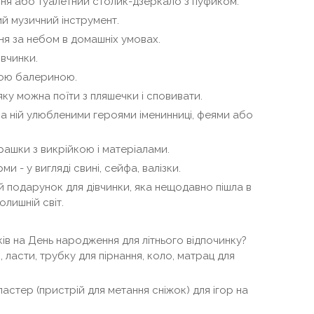
ня або туалетний столик-дзеркало з пуфиком.
й музичний інструмент.
я за небом в домашніх умовах.
івчинки.
чою балериною.
яку можна поїти з пляшечки і сповивати.
а ній улюбленими героями іменинниці, феями або
грашки з викрійкою і матеріалами.
 - у вигляді свині, сейфа, валізки.
й подарунок для дівчинки, яка нещодавно пішла в
олишній світ.
ів на День народження для літнього відпочинку?
 ласти, трубку для пірнання, коло, матрац для
стер (пристрій для метання сніжок) для ігор на