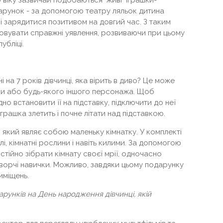
віку зазвичай подобаються "живі" іграшки-
арунок - за допомогою театру ляльок дитина
 і зарядитися позитивом на довгий час. З таким
овувати справжні уявлення, розвиваючи при цьому
убліці.
на 7 років дівчинці, яка вірить в диво? Це може
еси або будь-якого іншого персонажа. Щоб
дно встановити її на підставку, підключити до неї
іграшка злетить і почне літати над підставкою.
 який являє собою маленьку кімнатку. У комплекті
і, кімнатні рослини і навіть килими. За допомогою
стійно зібрати кімнату своєї мрії, одночасно
ворчі навички. Можливо, завдяки цьому подарунку
иміщень.
арунків на День народження дівчинці, якій