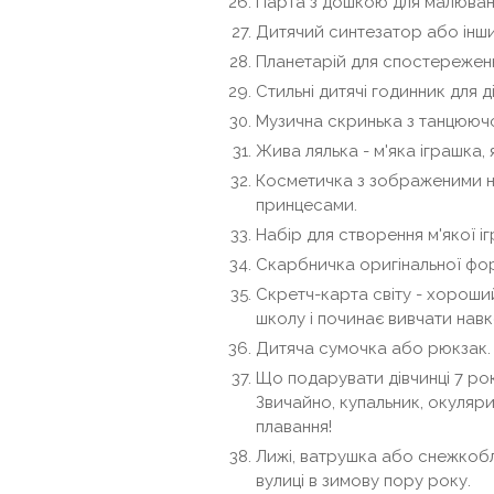
Парта з дошкою для малюван
Дитячий синтезатор або інши
Планетарій для спостереженн
Стильні дитячі годинник для д
Музична скринька з танцюю
Жива лялька - м'яка іграшка, 
Косметичка з зображеними н
принцесами.
Набір для створення м'якої і
Скарбничка оригінальної форми
Скретч-карта світу - хороши
школу і починає вивчати навк
Дитяча сумочка або рюкзак.
Що подарувати дівчинці 7 рок
Звичайно, купальник, окуляри,
плавання!
Лижі, ватрушка або снежкобла
вулиці в зимову пору року.