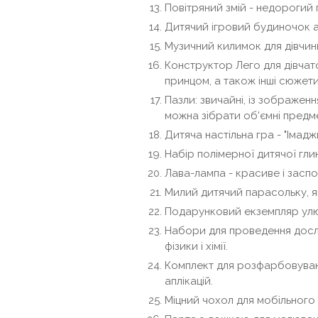
Повітряний змій - недорогий 
Дитячий ігровий будиночок а
Музичний килимок для дівчин
Конструктор Лего для дівчат
принцом, а також інші сюжети
Пазли: звичайні, із зображенн
можна зібрати об'ємні предм
Дитяча настільна гра - "Імаджин
Набір полімерної дитячої глин
Лава-лампа - красиве і заспо
Милий дитячий парасольку, як
Подарунковий екземпляр улюб
Набори для проведення дослі
фізики і хімії.
Комплект для розфарбовуван
аплікацій.
Міцний чохол для мобільного