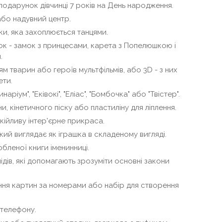
подарунок дівчинці 7 років на День народження.
бо надувний центр.
ки, яка захоплюється танцями.
ок - замок з принцесами, карета з Попелюшкою і
.
ям тварин або героїв мультфільмів, або 3D - з них
ети.
аріум", "Еківокі", "Еліас", "Бомбочка" або "Твістер".
и, кінетичного піску або пластиліну для ліплення.
кійливу інтер'єрне прикраса.
ий виглядає як іграшка в складеному вигляді.
леної книги іменинниці.
дів, які допомагають зрозуміти основні закони
ня картин за номерами або набір для створення
 телефону.