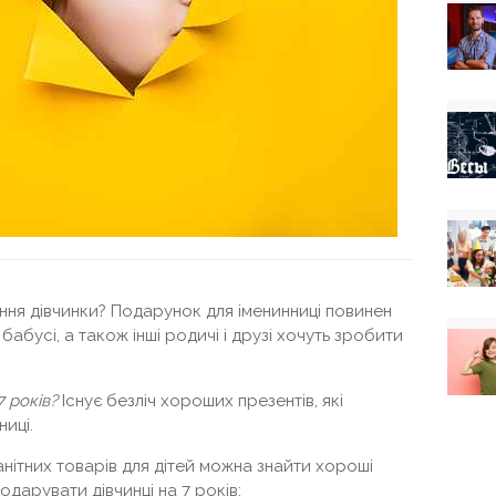
ня дівчинки? Подарунок для іменинниці повинен
бабусі, а також інші родичі і друзі хочуть зробити
7 років?
Існує безліч хороших презентів, які
иці.
анітних товарів для дітей можна знайти хороші
подарувати дівчинці на 7 років: