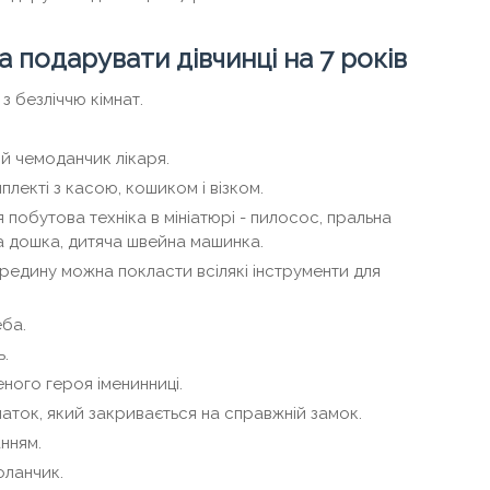
 подарувати дівчинці на 7 років
 безліччю кімнат.
й чемоданчик лікаря.
плекті з касою, кошиком і візком.
побутова техніка в мініатюрі - пилосос, пральна
а дошка, дитяча швейна машинка.
ередину можна покласти всілякі інструменти для
ба.
ь.
ного героя іменинниці.
аток, який закривається на справжній замок.
анням.
оланчик.