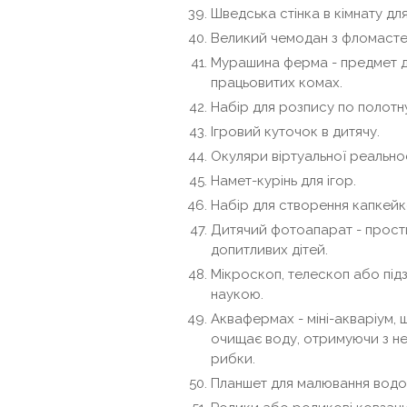
Шведська стінка в кімнату для
Великий чемодан з фломасте
Мурашина ферма - предмет д
працьовитих комах.
Набір для розпису по полотну
Ігровий куточок в дитячу.
Окуляри віртуальної реальнос
Намет-курінь для ігор.
Набір для створення капкейк
Дитячий фотоапарат - прости
допитливих дітей.
Мікроскоп, телескоп або підз
наукою.
Аквафермах - міні-акваріум, 
очищає воду, отримуючи з не
рибки.
Планшет для малювання водо