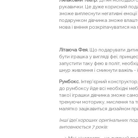
Ляльковий театр.
Дітям молодшого 
рукавички. Це дуже корисний под
зможе виплеснути негативні емоції
подарунком дівчинка зможе влашт
мова і вміння розкріпачуватися на п
Літаюча Фея.
Що подарувати дитині 
бути іграшка у вигляді феї, принц
запустити таку фею в політ, необхі
шнур живлення і смикнути важіль - 
Румбокс.
Інтер'єрний конструктор,
до румбоксу йде всі необхідні мебл
такої іграшки дівчинка зможе само
тренуючи моторику, мислення та т
малятко зацікавиться дизайном пр
Інші ідеї хороших оригінальних под
виповнюється 7 років: