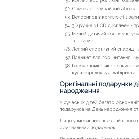
Ролики або роликові ковзани
Самокат - звичайний або еле
Велосипед в комплекті з захи
3D ручка з LCD дисплеєм - п
Милий дитячий костюм кігурум
тварини.
Легкий спортивний снаряд - л
Планшет для ігор, читання і му
Головоломка, яка розвиває ми
куля-перплексус, лабіринти і 
Оригінальні подарунки д
народження
У сучасних дітей багато різномані
подарунка на День народження ст
Якщо у іменинниці все є і їй нічого
оригінальний подарунок: