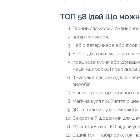
ТОП 58 ідей Що можна
Гарний ляльковий будиночок з
набір перукаря.
Набір ветеринара або ігрови
Набір для гри в магазин в ком
Іграшкова кухня або домашня 
машина, праска і прасувальн
Шкатулка для рукоділля - вс
виробів.
Нічник-проектор зоряного не
Магічна куля прийняття рішен
3D-світильник у формі улюбле
Секретний щоденник для дівч
М'які тапочки з LED підсвічув
Бадмінтон - набір ракеток і в