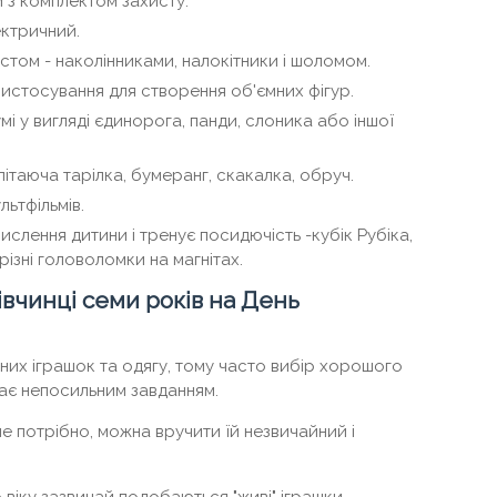
 з комплектом захисту.
ктричний.
стом - наколінниками, налокітники і шоломом.
ристосування для створення об'ємних фігур.
і у вигляді єдинорога, панди, слоника або іншої
ітаюча тарілка, бумеранг, скакалка, обруч.
льтфільмів.
слення дитини і тренує посидючість -кубік Рубіка,
різні головоломки на магнітах.
івчинці семи років на День
тних іграшок та одягу, тому часто вибір хорошого
ає непосильним завданням.
 не потрібно, можна вручити їй незвичайний і