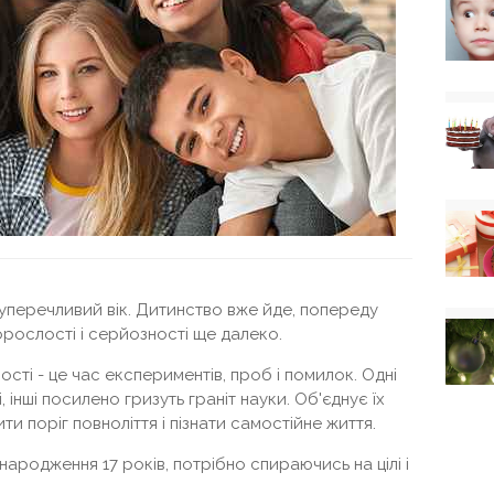
уперечливий вік. Дитинство вже йде, попереду
орослості і серйозності ще далеко.
сті - це час експериментів, проб і помилок. Одні
інші посилено гризуть граніт науки. Об'єднує їх
и поріг повноліття і пізнати самостійне життя.
ародження 17 років, потрібно спираючись на цілі і