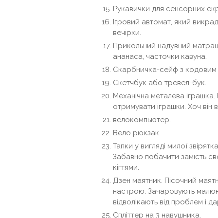
Рукавички для сенсорних екр
Ігровий автомат, який викра
вечірки.
Прикольний надувний матрац. 
ананаса, часточки кавуна.
Скарбничка-сейф з кодовим 
Скетчбук або тревел-бук.
Механічна металева іграшка. 
отримувати іграшки. Хоч він в
велокомпьютер.
Вело рюкзак.
Тапки у вигляді милої звірят
Забавно побачити замість св
кігтями.
Дзен маятник. Пісочний маятн
настрою. Зачаровують малюнк
відволікають від проблем і д
Спліттер на 3 навушника.