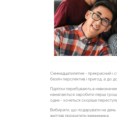
Семнадцатилетие - прекрасний і с
безліч перспектив і пригод, а до д
Підлітки перебувають в невизначено
намагаються заробити перші гроші, 
одне - хочеться скоріше переступит
Вибирати, що подарувати на день н
життєві пріоритети іменинника.