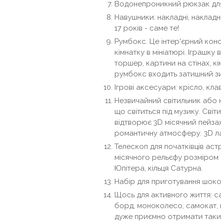
Водонепроникний рюкзак для
Навушники: накладні, накладні
17 років - саме те!
Румбокс. Це інтер'єрний кон
кімнатку в мініатюрі. Іграшку 
торшер, картини на стінах, кім
румбокс входить затишний зим
Ігрові аксесуари: крісло, кла
Незвичайний світильник або н
що світиться під музику. Світ
відтворює 3D місячний пейзаж
романтичну атмосферу. 3D ла
Телескоп для початківців аст
місячного рельєфу розміром 
Юпітера, кільця Сатурна.
Набір для приготування шоко
Щось для активного життя: с
борд, моноколесо, самокат, 
дуже приємно отримати таки