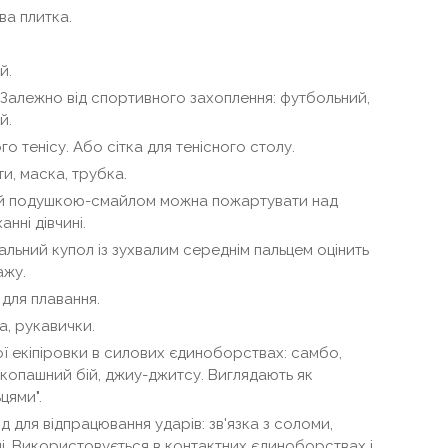
ва плитка.
й.
 Залежно від спортивного захоплення: футбольний,
й.
о тенісу. Або сітка для тенісного столу.
и, маска, трубка.
ий подушкою-смайлом можна пожартувати над
анні дівчині.
льний купол із зухвалим середнім пальцем оцінить
ажу.
для плавання.
, рукавички.
ої екіпіровки в силових єдиноборствах: самбо,
рукопашний бій, джиу-джитсу. Виглядають як
цями".
 для відпрацювання ударів: зв'язка з соломи,
і. Використовується в контактних єдиноборствах і