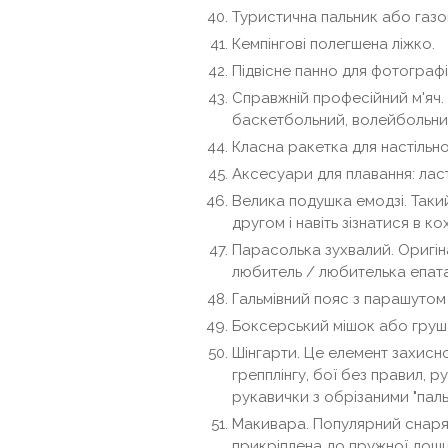
Туристична пальник або газо
Кемпінгові полегшена ліжко.
Підвісне панно для фотографі
Справжній професійний м'яч.
баскетбольний, волейбольни
Класна ракетка для настільног
Аксесуари для плавання: ласт
Велика подушка емодзі. Так
другом і навіть зізнатися в кох
Парасолька зухвалий. Оригіна
любитель / любителька епат
Гальмівний пояс з парашутом 
Боксерський мішок або груша
Шінгарти. Це елемент захисн
грепплінгу, бої без правил, 
рукавички з обрізаними "паль
Макивара. Популярний снаряд
прикріплена до пружної дошц