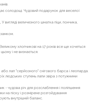
анів.
дає солодощі. Чудовий подарунок для веселої
У вигляді величезного шматка піци, пончика,
замком.
Великому хлопчикові на 17 років все ще хочеться
 цьому і не визнається.
ка або лап "серйозного" снігового барса і леопарда.
оїх людських ступень лапи звіра з потужними
ик - чудова річ для розслаблення і поліпшення
и на піску і розмірене розгойдування
арують внутрішній баланс.