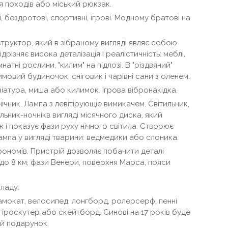
 походів або міський рюкзак.
, бездротові, спортивні, ігрові. Модному братові на
структор, який в зібраному вигляді являє собою
відрізняє висока деталізація і реалістичність: меблі,
натні рослини, "килим" на підлозі. В "різдвяний"
овий будиночок, сніговик і чарівні сани з оленем.
віатура, миша або килимок. Ігрова вібронакідка.
ічник. Лампа з левітірующіе вимикачем. Світильник,
ильник-ночнікв вигляді місячного диска, який
 і показує фази руху нічного світила. Створює
мпа у вигляді тварини: ведмедики або слоника.
рономів. Пристрій дозволяє побачити деталі
до 8 км, фази Венери, поверхня Марса, пояси
ладу.
амокат, велосипед, лонгборд, ролерсерф, пенні
гіроскутер або скейтборд. Синові на 17 років буде
й подарунок.