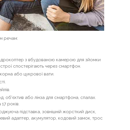
м речам:
адрокоптер з вбудованою камерою для зйомки
ристрої спостерігають через смартфон.
корна або цукрової вати.
ті.
йлів.
, об'єктив або лінза для смартфона, спалах.
17 років.
оджуюча підставка, зовнішній жорсткий диск,
вий адаптер, акумулятор, кодовий замок, трос