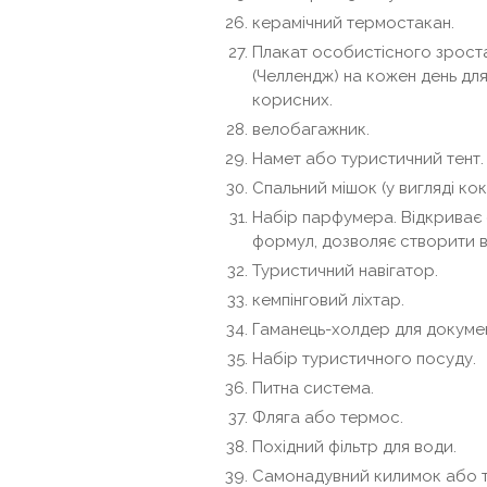
керамічний термостакан.
Плакат особистісного зроста
(Челлендж) на кожен день для
корисних.
велобагажник.
Намет або туристичний тент.
Спальний мішок (у вигляді ко
Набір парфумера. Відкриває 
формул, дозволяє створити в
Туристичний навігатор.
кемпінговий ліхтар.
Гаманець-холдер для докумен
Набір туристичного посуду.
Питна система.
Фляга або термос.
Похідний фільтр для води.
Самонадувний килимок або т