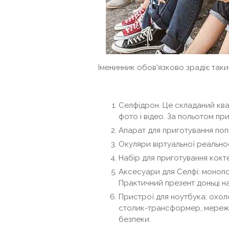
Іменинник обов'язково зрадіє таки
Селфідрон. Це складаний кв
фото і відео. За польотом п
Апарат для приготування поп
Окуляри віртуальної реальнос
Набір для приготування кокте
Аксесуари для Селфі: монопод
Практичний презент доньці на 
Пристрої для ноутбука: охол
столик-трансформер, мереже
безпеки.