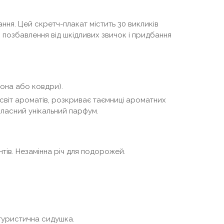
ння. Цей скретч-плакат містить 30 викликів
 позбавлення від шкідливих звичок і придбання
кона або ковдри).
світ ароматів, розкриває таємниці ароматних
ласний унікальний парфум.
тів. Незамінна річ для подорожей.
уристична сидушка.