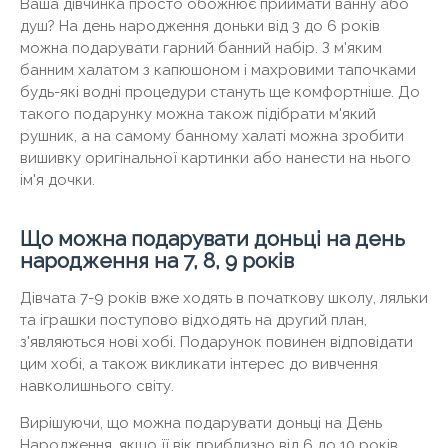
Ваша дівчинка просто обожнює приймати ванну або
душ? На день народження доньки від 3 до 6 років
можна подарувати гарний банний набір. З м'яким
банним халатом з капюшоном і махровими тапочками
будь-які водні процедури стануть ще комфортніше. До
такого подарунку можна також підібрати м'який
рушник, а на самому банному халаті можна зробити
вишивку оригінальної картинки або нанести на нього
ім'я дочки.
Що можна подарувати доньці на день
народження на 7, 8, 9 років
Дівчата 7-9 років вже ходять в початкову школу, ляльки
та іграшки поступово відходять на другий план,
з'являються нові хобі. Подарунок повинен відповідати
цим хобі, а також викликати інтерес до вивчення
навколишнього світу.
Вирішуючи, що можна подарувати доньці на День
Народження, якщо її вік приблизно від 6 до 10 років,