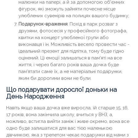
малюнки на папері, а й за допомогою об'ємних
фігурок, які зможуть зайняти почесне місце
улюблених сувенірів на полицях вашого будинку;
Подарунок-враження
: Похід в парк розваг з
друзями, фотосесія у професійного фотографа,
квитки на концерт улюбленої групи або
виконавця і ін. Можливість весело провести час -
ідеальний презент для підлітка, тому буде гідно
оцінений. Ці емоції залишаться в пам'яті на все
життя, і через багато років ваша дочка буде
пам'ятати саме їх, а не матеріальні подарунки,
яким би дорогими вони не були.
Що подарувати дорослої доньки на
День Народження
Навіть якщо ваша дочка вже виросла, їй старше 15, 16,
17 років, вона закінчила школу, вчиться у ВНЗ, а,
можливо, встигла вийти заміж і живе окремо, вона все
одно буде залишатися для вас тією маленькою
дівчинкою, яка з трепетом чекає подарунки від мами з