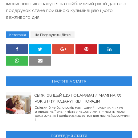
іменинниці і яке напуття на найближчий рік їй дасте, а
подарунок стане приємною кульмінацією цього
важливого дня.
Категорія
Що Подарувати Дітям
НАСТУПНА СТАТТЯ
СВІЖІ 68 ІДЕЙ ЩО ПОДАРУВАТИ МАМІ НА 55
РОКІВ І +17 ПОДАРУНКІВ І ПОРАДИ
Скільки б не було років мамі, даний показник ніяк не
впливає на її значимість у нашому житті - навіть через
роки вона як і раніше залишається для нас найдорожчим
і...
ПОПЕРЕДНЯ СТАТТЯ