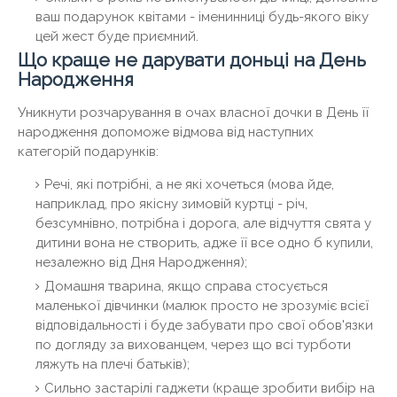
ваш подарунок квітами - іменинниці будь-якого віку
цей жест буде приємний.
Що краще не дарувати доньці на День
Народження
Уникнути розчарування в очах власної дочки в День її
народження допоможе відмова від наступних
категорій подарунків:
Речі, які потрібні, а не які хочеться (мова йде,
наприклад, про якісну зимовій куртці - річ,
безсумнівно, потрібна і дорога, але відчуття свята у
дитини вона не створить, адже її все одно б купили,
незалежно від Дня Народження);
Домашня тварина, якщо справа стосується
маленької дівчинки (малюк просто не зрозуміє всієї
відповідальності і буде забувати про свої обов'язки
по догляду за вихованцем, через що всі турботи
ляжуть на плечі батьків);
Сильно застарілі гаджети (краще зробити вибір на