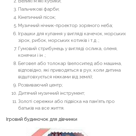
Великі м'які кубики;
Пальчикові фарби;
Кінетичний пісок;
Музичний нічник-проектор зоряного неба;
Іграшки для купання у вигляді качечок, морських
зірок, рибок, морських котиків і т.д .;
Гумовий стрибунець у вигляді ослика, оленя,
конячки і ін .;
Беговел або толокар (велосипед або машина,
відповідно, які приводяться в рух, коли дитина
відштовхується ніжками від землі);
Розвиваючий центр;
Дитячий музичний інструмент;
Золоті сережки або підвіска на пам'ять про
батьків на все життя.
Ігровий будиночок для дівчинки