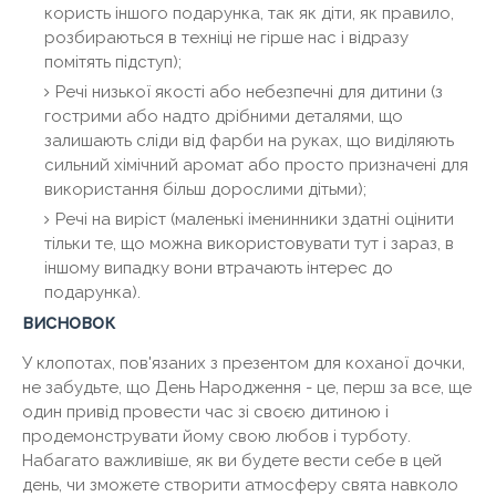
користь іншого подарунка, так як діти, як правило,
розбираються в техніці не гірше нас і відразу
помітять підступ);
Речі низької якості або небезпечні для дитини (з
гострими або надто дрібними деталями, що
залишають сліди від фарби на руках, що виділяють
сильний хімічний аромат або просто призначені для
використання більш дорослими дітьми);
Речі на виріст (маленькі іменинники здатні оцінити
тільки те, що можна використовувати тут і зараз, в
іншому випадку вони втрачають інтерес до
подарунка).
висновок
У клопотах, пов'язаних з презентом для коханої дочки,
не забудьте, що День Народження - це, перш за все, ще
один привід провести час зі своєю дитиною і
продемонструвати йому свою любов і турботу.
Набагато важливіше, як ви будете вести себе в цей
день, чи зможете створити атмосферу свята навколо