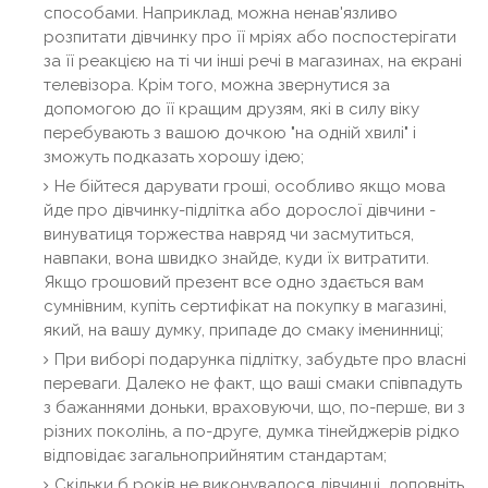
способами. Наприклад, можна ненав'язливо
розпитати дівчинку про її мріях або поспостерігати
за її реакцією на ті чи інші речі в магазинах, на екрані
телевізора. Крім того, можна звернутися за
допомогою до її кращим друзям, які в силу віку
перебувають з вашою дочкою "на одній хвилі" і
зможуть подказать хорошу ідею;
Не бійтеся дарувати гроші, особливо якщо мова
йде про дівчинку-підлітка або дорослої дівчини -
винуватиця торжества навряд чи засмутиться,
навпаки, вона швидко знайде, куди їх витратити.
Якщо грошовий презент все одно здається вам
сумнівним, купіть сертифікат на покупку в магазині,
який, на вашу думку, припаде до смаку іменинниці;
При виборі подарунка підлітку, забудьте про власні
переваги. Далеко не факт, що ваші смаки співпадуть
з бажаннями доньки, враховуючи, що, по-перше, ви з
різних поколінь, а по-друге, думка тінейджерів рідко
відповідає загальноприйнятим стандартам;
Скільки б років не виконувалося дівчинці, доповніть