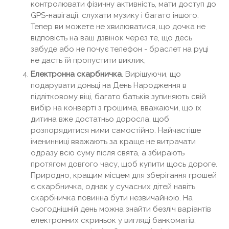
контролювати фізичну активність, мати доступ до
GPS-навігації, слухати музику і багато іншого.
Тепер ви можете не хвилюватися, що дочка не
відповість на ваш дзвінок через те, що десь
забуде або не почує телефон - браслет на руці
не дасть їй пропустити виклик;
Електронна скарбничка
. Вирішуючи, що
подарувати доньці на День Народження в
підлітковому віці, багато батьків зупиняють свій
вибір на конверті з грошима, вважаючи, що їх
дитина вже достатньо доросла, щоб
розпорядитися ними самостійно. Найчастіше
іменинниці вважають за краще не витрачати
одразу всю суму після свята, а збирають
протягом довгого часу, щоб купити щось дороге.
Природно, кращим місцем для зберігання грошей
є скарбничка, однак у сучасних дітей навіть
скарбничка повинна бути незвичайною. На
сьогоднішній день можна знайти безліч варіантів
електронних скриньок у вигляді банкоматів,