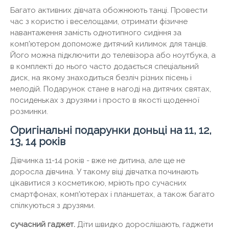
Багато активних дівчата обожнюють танці. Провести
час з користю і веселощами, отримати фізичне
навантаження замість однотипного сидіння за
комп'ютером допоможе дитячий килимок для танців.
Його можна підключити до телевізора або ноутбука, а
в комплекті до нього часто додається спеціальний
диск, на якому знаходиться безліч різних пісень і
мелодій. Подарунок стане в нагоді на дитячих святах,
посиденьках з друзями і просто в якості щоденної
розминки.
Оригінальні подарунки доньці на 11, 12,
13, 14 років
Дівчинка 11-14 років - вже не дитина, але ще не
доросла дівчина. У такому віці дівчатка починають
цікавитися з косметикою, мріють про сучасних
смартфонах, комп'ютерах і планшетах, а також багато
спілкуються з друзями.
сучасний гаджет.
Діти швидко дорослішають, гаджети