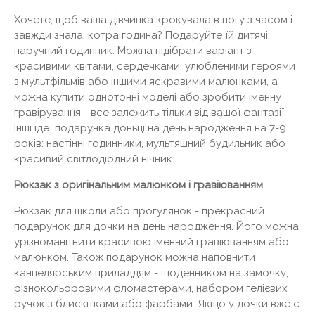
Хочете, щоб ваша дівчинка крокувала в ногу з часом і
завжди знала, котра година? Подаруйте їй дитячі
наручний годинник. Можна підібрати варіант з
красивими квітами, сердечками, улюбленими героями
з мультфільмів або іншими яскравими малюнками, а
можна купити однотонні моделі або зробити іменну
гравірування - все залежить тільки від вашої фантазії.
Інші ідеї подарунка доньці на день народження на 7-9
років: настінні годинники, мультяшний будильник або
красивий світлодіодний нічник.
Рюкзак з оригінальним малюнком і гравіюванням
Рюкзак для школи або прогулянок - прекрасний
подарунок для дочки на день народження. Його можна
урізноманітнити красивою іменний гравіюванням або
малюнком. Також подарунок можна наповнити
канцелярським приладдям - щоденником на замочку,
різнокольоровими фломастерами, набором гелієвих
ручок з блискітками або фарбами. Якщо у дочки вже є