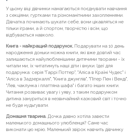
У цьому віці дівчинки намагаються поєднувати навчання
з секціями, гуртками та різноманітними захопленнями.
Дівчатка починають шукати себе, вони цікавляться не
тільки іграми, а й спортом, творчістю і всім, що
відбувається навколо.
Книга - найкращий подарунок.
Подарувати на 10 день
народження доньки можна книги, які вже довгий час
залишаються найулюбленішими дитячими творами - їх
читали ми, їх читатимуть наші діти і внуки. Ідеї ​​для
подарунка: серія "Гаррі Поттер", "Аліса в Країні Чудес" і
"Аліса в Задзеркаллі", "Книга джунглів", "Пітер Пен і Венді",
"Лев, чаклунка і платтяна шафа" і багато інших книги.
Читання розвиває увагу і уяву, з таким подарунком
дитина зануриться в незвичайний казковий світ і точно
не буде нудьгувати.
Домашня тварина.
Дочка давно хотіла завести
маленького домашнього улюбленця? Саме час
виконати цю мрію. Маленький звірок навчить дівчинку