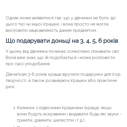
Однак може виявитися так, що у дівчинки не було до
цього тієї чи іншої іграшки, і вона просто не могла
висловити зацікавленість даним предметом.
Що подарувати доньці на 3, 4, 5, 6 років
У цьому віці дівчинка починає осмислено пізнавати світ.
Вона вже знає, що їй подобається і може розповісти
про свої уподобання.
Дівчаткам 3-6 років краще вручати подарунки для ігор,
творчості, а також розвиваючі іграшки або практичні
речі.
Килимок з підвісними іграшками (краще, якщо
вони будуть яскравими і видавати будь-які звуки -
гриміти, дзвеніти, шелестіти і т.д.);