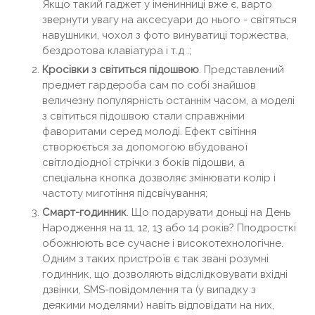
Якщо такий гаджет у іменинниці вже є, варто
звернути увагу на аксесуари до нього - світяться
навушники, чохол з фото винуватиці торжества,
бездротова клавіатура і т.д .;
Кросівки з світиться підошвою
. Представлений
предмет гардероба сам по собі знайшов
величезну популярність останнім часом, а моделі
з світиться підошвою стали справжніми
фаворитами серед молоді. Ефект світіння
створюється за допомогою вбудованої
світлодіодної стрічки з боків підошви, а
спеціальна кнопка дозволяє змінювати колір і
частоту миготіння підсвічування;
Смарт-годинник
. Що подарувати доньці на День
Народження на 11, 12, 13 або 14 років? Пподросткі
обожнюють все сучасне і високотехнологічне.
Одним з таких пристроїв є так звані розумні
годинник, що дозволяють відслідковувати вхідні
дзвінки, SMS-повідомлення та (у випадку з
деякими моделями) навіть відповідати на них,