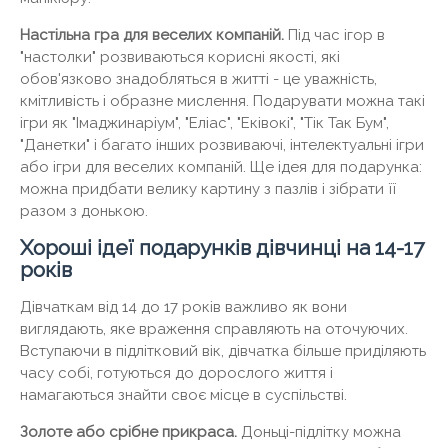
Настільна гра для веселих компаній.
Під час ігор в
"настолки" розвиваються корисні якості, які
обов'язково знадобляться в житті - це уважність,
кмітливість і образне мислення. Подарувати можна такі
ігри як "Імаджинаріум", "Еліас", "Еківокі", "Тік Так Бум",
"Данетки" і багато інших розвиваючі, інтелектуальні ігри
або ігри для веселих компаній. Ще ідея для подарунка:
можна придбати велику картину з пазлів і зібрати її
разом з донькою.
Хороші ідеї подарунків дівчинці на 14-17
років
Дівчаткам від 14 до 17 років важливо як вони
виглядають, яке враження справляють на оточуючих.
Вступаючи в підлітковий вік, дівчатка більше приділяють
часу собі, готуються до дорослого життя і
намагаються знайти своє місце в суспільстві.
Золоте або срібне прикраса.
Доньці-підлітку можна