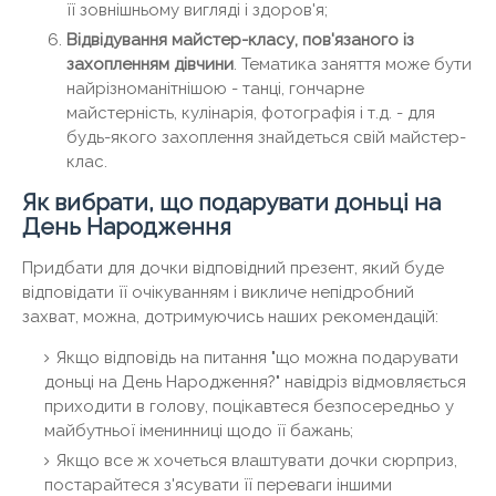
її зовнішньому вигляді і здоров'я;
Відвідування майстер-класу, пов'язаного із
захопленням дівчини
. Тематика заняття може бути
найрізноманітнішою - танці, гончарне
майстерність, кулінарія, фотографія і т.д. - для
будь-якого захоплення знайдеться свій майстер-
клас.
Як вибрати, що подарувати доньці на
День Народження
Придбати для дочки відповідний презент, який буде
відповідати її очікуванням і викличе непідробний
захват, можна, дотримуючись наших рекомендацій:
Якщо відповідь на питання "що можна подарувати
доньці на День Народження?" навідріз відмовляється
приходити в голову, поцікавтеся безпосередньо у
майбутньої іменинниці щодо її бажань;
Якщо все ж хочеться влаштувати дочки сюрприз,
постарайтеся з'ясувати її переваги іншими