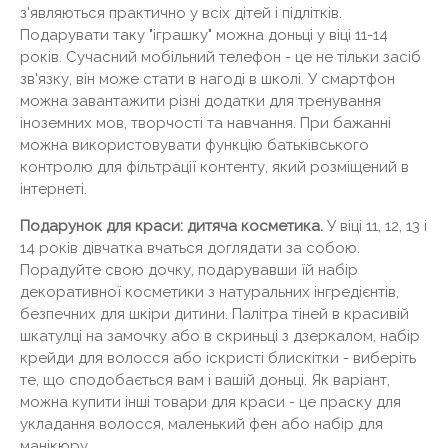
з'являються практично у всіх дітей і підлітків.
Подарувати таку "іграшку" можна доньці у віці 11-14
років. Сучасний мобільний телефон - це не тільки засіб
зв'язку, він може стати в нагоді в школі. У смартфон
можна завантажити різні додатки для тренування
іноземних мов, творчості та навчання. При бажанні
можна використовувати функцію батьківського
контролю для фільтрації контенту, який розміщений в
інтернеті.
Подарунок для краси: дитяча косметика.
У віці 11, 12, 13 і
14 років дівчатка вчаться доглядати за собою.
Порадуйте свою дочку, подарувавши їй набір
декоративної косметики з натуральних інгредієнтів,
безпечних для шкіри дитини. Палітра тіней в красивій
шкатулці на замочку або в скриньці з дзеркалом, набір
крейди для волосся або іскристі блискітки - виберіть
те, що сподобається вам і вашій доньці. Як варіант,
можна купити інші товари для краси - це праску для
укладання волосся, маленький фен або набір для
манікюру.