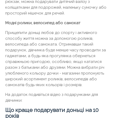
рюкзак, можна подарувати дитячий валізу з
коліщатками для подорожей, маленьку сумочку або
просторий мішечок для речей.
Модні ролики, велосипед або самокат
Прищепити доньці любов до спорту і активного
способу життя можна за допомогою роликів,
велосипеда або самоката. Отримавши такий
подарунок, дівчинка буде менше часу проводити за
гаджетами, а будь-яка прогулянка обернеться
справжньою пригодою, особливо, якщо кататися
разом з батьками або друзями. Можна вибрати річ
улюбленого кольору дочки - магазини пропонують
широкий асортимент роликів, велосипедів або
самокатів будь-яких кольорів і розмірів.
На додаток подивіться відео з подарунками для
дівчинки:
Що краще подарувати доньці на 10
років