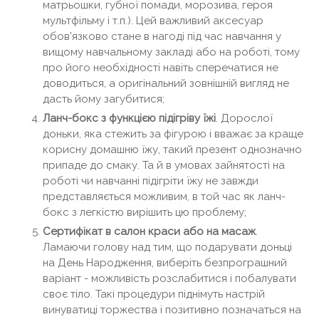
матрьошки, губної помади, морозива, героя
мультфільму і т.п.). Цей важливий аксесуар
обов'язково стане в нагоді під час навчання у
вищому навчальному закладі або на роботі, тому
про його необхідності навіть сперечатися не
доводиться, а оригінальний зовнішній вигляд не
дасть йому загубитися;
Ланч-бокс з функцією підігріву їжі
. Дорослої
доньки, яка стежить за фігурою і вважає за краще
корисну домашню їжу, такий презент однозначно
припаде до смаку. Та й в умовах зайнятості на
роботі чи навчанні підігріти їжу не завжди
представляється можливим, в той час як ланч-
бокс з легкістю вирішить цю проблему;
Сертифікат в салон краси або на масаж
.
Ламаючи голову над тим, що подарувати доньці
на День Народження, виберіть безпрограшний
варіант - можливість розслабитися і побалувати
своє тіло. Такі процедури піднімуть настрій
винуватиці торжества і позитивно позначаться на