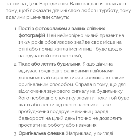
татом на День Народження. Ваше завдання полягає в
тому, щоб показати дівчині свою любов і турботу, тому
вдалими рішеннями стануть:
Пості з фотоколажем з ваших спільних
фотографій
. Цей неймовірно милий презент на
19-25 років обов'язково знайде своє місце на
стіні або полиці житла іменинниці і буде щодня
нагадувати їй про своє сім'ї;
Тікає або летить будильник
. Якщо дівчина
відчуває труднощі з ранковими підйомами,
допоможіть їй справлятися з сонливістю таким
оригінальним способом. Справа в тому, що для
відключення звукового сигналу на будильнику
його необхідно спочатку зловити, поки той буде
їхати або летіти від свого власника. Таке
пробудження подарує іменинниці заряд
бадьорості на цілий день і точно не дозволить
проспати на роботу або навчання;
Оригінальна флешка
(Наприклад, у вигляді