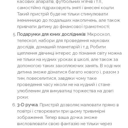
касових апаратів, футбольних м'ячів і т.п.,
самостійно підраховують зняті і внесені кошти.
Такий пристрій буде не тільки стимулювати
іменинницю до подальших накопичень, але також
привчати дитину до фінансової грамотності;
Подарунки для юних дослідників
: Мікроскоп,
телескоп, набори для проведення наукових
дослідів, домашній планетарій і т.д. Робити
щеплення дівчинці інтерес до пізнання світу можна
не тільки на нудних уроках в школі, але також за
допомогою таких захоплюючих занять. В ході них
дитина зможе дізнатися багато нового і, разом з
тим, повеселитися, завдяки чому таке
проведення часу ніколи не на нудний і стане
улюбленим для винуватиці торжества на довгі
роки;
3-D ручка
. Пристрій дозволяє малювати прямо в
повітрі і створювати при цьому тривимірні
зображення. Тепер ваша дочка зможе
висловлювати свою фантазію не тільки через