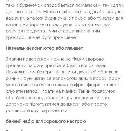
такий будиночок сподобається як малюкам, так і дітям
дошкільного віку. Можна підібрати складні або надувні
варіанти, а також будиночки з гіркою або тунелем для
лазіння. Вибираючи подарунок, орієнтуйтеся на
розміри предмета - чим старша дитина, тим
просторіше має бути приміщення.
Навчальний комп'ютер або планшет
З таким подарунком можна не тільки здорово
провести час, а й придбати безліч нових знань.
Навчальні комп'ютери і планшети для дітей обладнані
різними функціями, за допомогою яких в ігровій формі
можна вивчати букви і слова, цифри і фігури, а також
слухати мелодії і грати на піаніно. Такий подарунок
обов'язково сподобається цікавої дівчинки - він
допоможе підготуватися до школи або просто
розширити кругозір малятка.
банний набір
для хорошого настрою