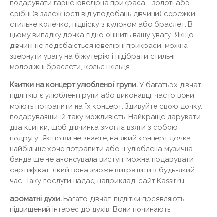
подарувати гарне ювелірна прикраса - золоті або
срібні (в залежності від уподобань дівчини) сережки,
стильне колечко, підвіску з кулоном або браслет. В
цьому випадку дочка гідно оцінить вашу увагу. Якщо
дівчині не подобаються ювелірні прикраси, можна
звернути увагу на біжутерію і підібрати стильні
молодіжні браслети, кольє і кільця.
Квитки на концерт улюбленої групи.
У багатьох дівчат-
підлітків є улюблені групи або виконавці, часто вони
мріють потрапити на їх концерт. Здивуйте свою дочку,
подарувавши їй таку можливість. Найкраще дарувати
два квитки, щоб дівчинка змогла взяти з собою
подругу. Якщо ви не знаєте, на який концерт дочка
найбільше хоче потрапити або її улюблена музична
банда ще не анонсувала виступ, можна подарувати
сертифікат, який вона зможе витратити в будь-який
час. Таку послуги надає, наприклад, сайт Kassir.ru.
ароматні духи.
Багато дівчат-підлітки проявляють
підвищений інтерес до духів. Вони починають