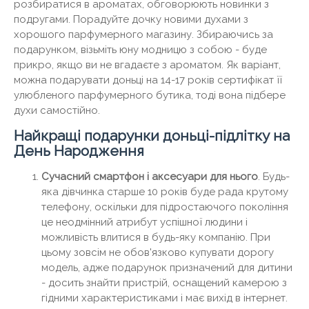
розбиратися в ароматах, обговорюють новинки з
подругами. Порадуйте дочку новими духами з
хорошого парфумерного магазину. Збираючись за
подарунком, візьміть юну модницю з собою - буде
прикро, якщо ви не вгадаєте з ароматом. Як варіант,
можна подарувати доньці на 14-17 років сертифікат її
улюбленого парфумерного бутика, тоді вона підбере
духи самостійно.
Найкращі подарунки доньці-підлітку на
День Народження
Сучасний смартфон і аксесуари для нього
. Будь-
яка дівчинка старше 10 років буде рада крутому
телефону, оскільки для підростаючого покоління
це неодмінний атрибут успішної людини і
можливість влитися в будь-яку компанію. При
цьому зовсім не обов'язково купувати дорогу
модель, адже подарунок призначений для дитини
- досить знайти пристрій, оснащений камерою з
гідними характеристиками і має вихід в інтернет.