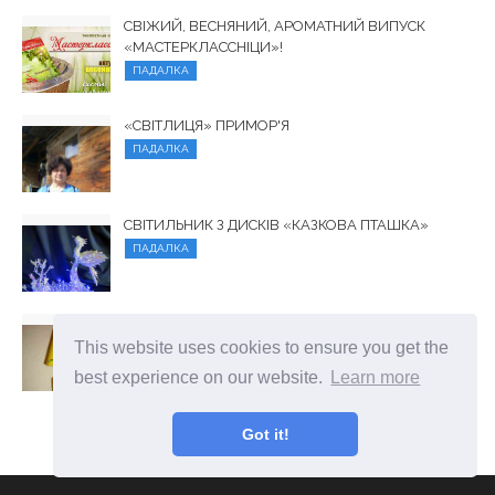
СВІЖИЙ, ВЕСНЯНИЙ, АРОМАТНИЙ ВИПУСК
«МАСТЕРКЛАССНІЦИ»!
ПАДАЛКА
«СВІТЛИЦЯ» ПРИМОР'Я
ПАДАЛКА
СВІТИЛЬНИК З ДИСКІВ «КАЗКОВА ПТАШКА»
ПАДАЛКА
СВІТИЛЬНИК З БАНКИ
This website uses cookies to ensure you get the
ПАДАЛКА
best experience on our website.
Learn more
Got it!